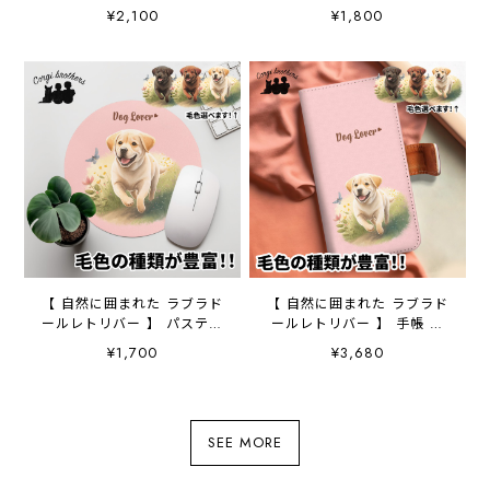
プ 犬 ペット うちの
カラー ハンカチ 2枚セッ
¥2,100
¥1,800
子 犬グッズ ギフト プ
ト 犬 ペット うちの
レゼント 母の日
子 プレゼント
【 自然に囲まれた ラブラド
【 自然に囲まれた ラブラド
ールレトリバー 】 パステル
ールレトリバー 】 手帳 ス
カラー マウスパッド 犬
マホケース 犬 うちの
¥1,700
¥3,680
ペット うちの子 プレゼ
子 プレゼント ペット
ント ギフト
Android対応
SEE MORE