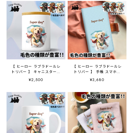
【 ヒーロー ラブラドールレ
【 ヒーロー ラブラドールレ
トリバー 】 キャニスター
トリバー 】 手帳 スマホケ
保存容器 お家用 プレゼ
ース 犬 うちの子 プレ
¥2,500
¥3,680
ント 犬 ペット うちの
ゼント ペット Android対
子 犬グッズ
応