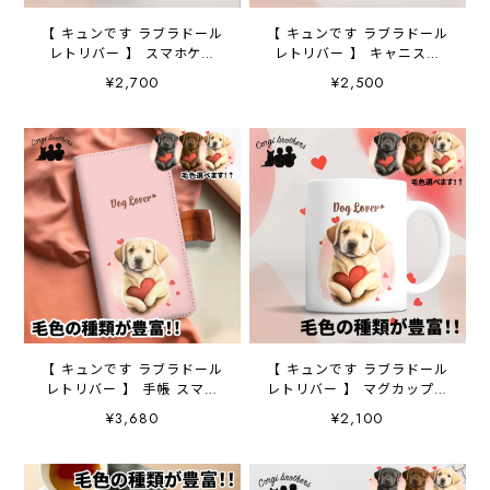
【 キュンです ラブラドール
【 キュンです ラブラドール
レトリバー 】 スマホケー
レトリバー 】 キャニスタ
ス クリアソフトケース
ー 保存容器 お家用 プ
¥2,700
¥2,500
犬 犬グッズ プレゼン
レゼント 犬 ペット う
ト アンドロイド対応
ちの子 犬グッズ
【 キュンです ラブラドール
【 キュンです ラブラドール
レトリバー 】 手帳 スマホ
レトリバー 】 マグカップ
ケース 犬 うちの子 プ
犬 ペット うちの子 犬
¥3,680
¥2,100
レゼント ペット Android
グッズ ギフト プレゼン
対応
ト 母の日