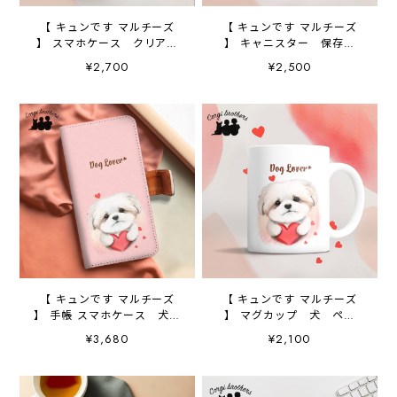
【 キュンです マルチーズ
【 キュンです マルチーズ
】 スマホケース クリアソ
】 キャニスター 保存容
フトケース 犬 犬グッ
器 お家用 プレゼント
¥2,700
¥2,500
ズ プレゼント アンドロ
犬 ペット うちの子 犬
イド対応
グッズ
【 キュンです マルチーズ
【 キュンです マルチーズ
】 手帳 スマホケース 犬
】 マグカップ 犬 ペッ
うちの子 プレゼント ペ
ト うちの子 犬グッズ
¥3,680
¥2,100
ット Android対応
ギフト プレゼント 母の
日