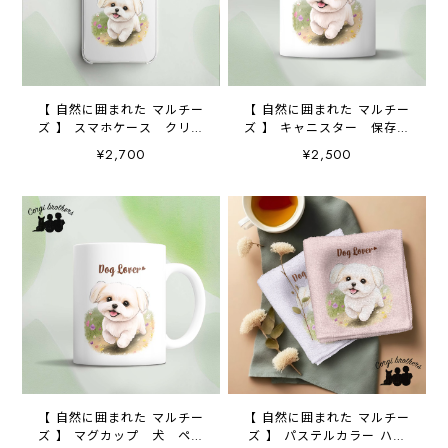
【 自然に囲まれた マルチー
【 自然に囲まれた マルチー
ズ 】 スマホケース クリア
ズ 】 キャニスター 保存容
ソフトケース 犬 犬グッ
器 お家用 プレゼント
¥2,700
¥2,500
ズ プレゼント アンドロ
犬 ペット うちの子 犬
イド対応
グッズ
【 自然に囲まれた マルチー
【 自然に囲まれた マルチー
ズ 】 マグカップ 犬 ペッ
ズ 】 パステルカラー ハン