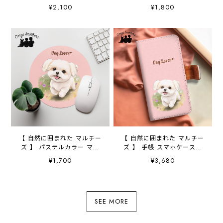
ト うちの子 犬グッズ
カチ 2枚セット 犬 ペッ
¥2,100
¥1,800
ギフト プレゼント 母の
ト うちの子 プレゼント
日
【 自然に囲まれた マルチー
【 自然に囲まれた マルチー
ズ 】 パステルカラー マウ
ズ 】 手帳 スマホケース
スパッド 犬 ペット う
犬 うちの子 プレゼン
¥1,700
¥3,680
ちの子 プレゼント ギフ
ト ペット Android対応
ト
SEE MORE