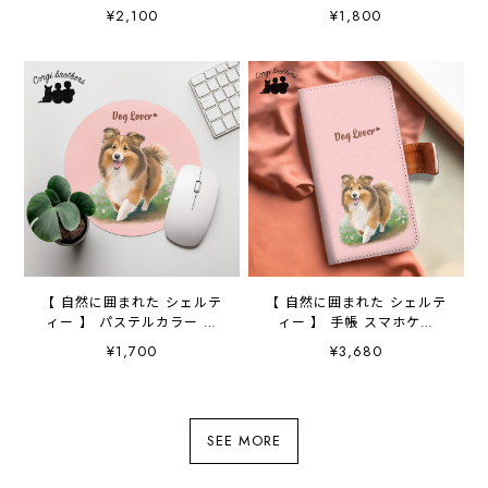
ット うちの子 犬グッ
ンカチ 2枚セット 犬 ペ
¥2,100
¥1,800
ズ ギフト プレゼント
ット うちの子 プレゼン
母の日
ト
【 自然に囲まれた シェルテ
【 自然に囲まれた シェルテ
ィー 】 パステルカラー マ
ィー 】 手帳 スマホケー
ウスパッド 犬 ペット
ス 犬 うちの子 プレゼ
¥1,700
¥3,680
うちの子 プレゼント ギ
ント ペット Android対応
フト
SEE MORE