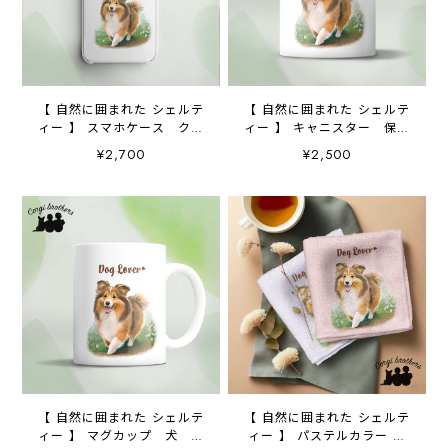
【 自然に囲まれた シェルテ
【 自然に囲まれた シェルテ
ィー 】 スマホケース クリ
ィー 】 キャニスター 保存
アソフトケース 犬 犬グ
容器 お家用 プレゼン
¥2,700
¥2,500
ッズ プレゼント アンド
ト 犬 ペット うちの
ロイド対応
子 犬グッズ
【 自然に囲まれた シェルテ
【 自然に囲まれた シェルテ
ィー 】 マグカップ 犬 ペ
ィー 】 パステルカラー ハ