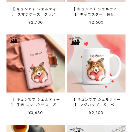
【 キュンです シェルティー
【 キュンです シェルティー
】 スマホケース クリアソ
】 キャニスター 保存容
フトケース 犬 犬グッ
器 お家用 プレゼント
¥2,700
¥2,500
ズ プレゼント アンドロ
犬 ペット うちの子 犬
イド対応
グッズ
【 キュンです シェルティー
【 キュンです シェルティー
】 手帳 スマホケース 犬
】 マグカップ 犬 ペッ
うちの子 プレゼント ペ
ト うちの子 犬グッズ
¥3,680
¥2,100
ット Android対応
ギフト プレゼント 母の
日