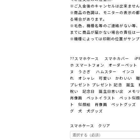
※ご入金後のキャンセルは出来ませ
※商品の色調は、モニターの表示の
る場合があります。
※毛色、機種名等のご連絡がない等
までに商品が届かない場合の責任は
※機種によっては印刷の位置がサンプ
??スマホケース スマホカバー iP
ホ スマートフォン オーダーペット
ヌ うさぎ ハムスター インコ 
れ オシャレ 可愛い かわいい 
プレゼント プレゼント 記念 誕生
祝い 記念日 誕生日思い出 メモ
肖像画 ペットイラスト ペット似
ト 似顔絵 肖像画 ペットグッズ 
グ 犬 犬グッズ
スマホケース クリア