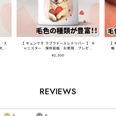
】 ス
【 キュンです ラブラドールレトリバー 】 キ
【 
犬グ
ャニスター 保存容器 お家用 プレゼン
帳
応
ト 犬 ペット うちの子 犬グッズ
¥2,500
REVIEWS
0
0