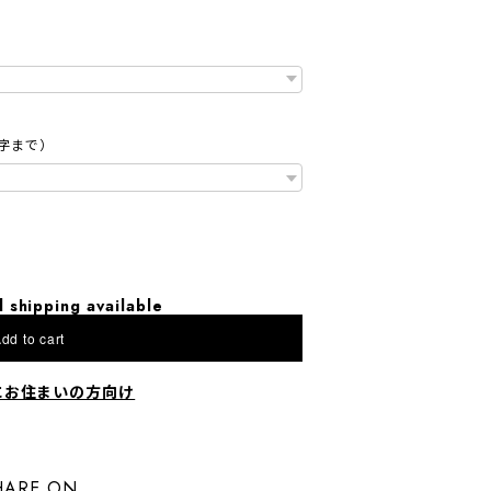
字まで）
l shipping available
dd to cart
にお住まいの方向け
HARE ON