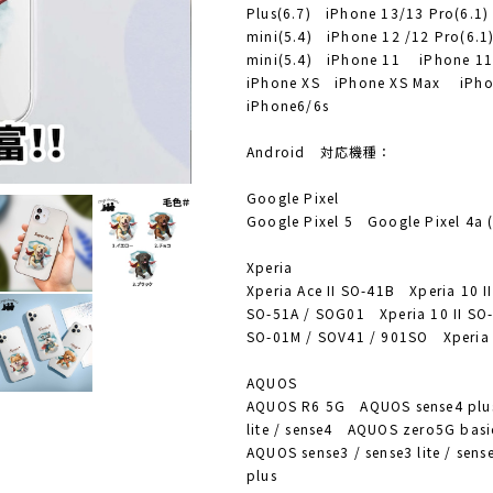
Plus(6.7) iPhone 13/13 Pro(6.1
mini(5.4) iPhone 12 /12 Pro(6.
mini(5.4) iPhone 11 iPhone 1
iPhone XS iPhone XS Max iPh
iPhone6/6s
Android 対応機種：
Google Pixel
Google Pixel 5 Google Pixel 4a 
Xperia
Xperia Ace II SO-41B Xperia 10 II
SO-51A / SOG01 Xperia 10 II SO-
SO-01M / SOV41 / 901SO Xperia
AQUOS
AQUOS R6 5G AQUOS sense4 plus
lite / sense4 AQUOS zero5G ba
AQUOS sense3 / sense3 lite / se
plus