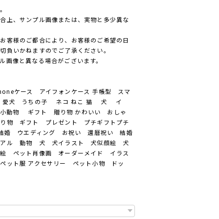
ん。
都合上、サンプル画像または、実物と多少異な
、お客様のご都合により、お客様のご希望の日
一切負いかねますのでご了承ください。
ル画像と異なる場合がございます。
honeケース アイフォンケース 手帳型 スマ
 愛犬 うちの子 ネコ ねこ 猫 犬 イ
小動物 ギフト 贈り物 かわいい おしゃ
贈り物 ギフト プレゼント プチギフトプチ
 結婚 ウエディング お祝い 還暦祝い 結婚
リアル 動物 犬 犬イラスト 犬似顔絵 犬
顔絵 ペット肖像画 オーダーメイド イラス
ペット服 アクセサリー ペット小物 ドッ