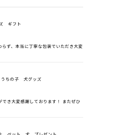
ッズ ギフト
わらず、本当に丁寧な包装でいただき大変
 うちの子 犬グッズ
ができ大変感謝しております！ またぜひ
以上 ペット 犬 プレゼント