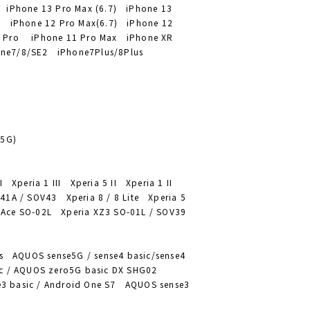
) iPhone 13 Pro Max (6.7) iPhone 13
1) iPhone 12 Pro Max(6.7) iPhone 12
1 Pro iPhone 11 Pro Max iPhone XR
one7/8/SE2 iPhone7Plus/8Plus
(5G)
I Xperia 1 III Xperia 5 II Xperia 1 II
41A / SOV43 Xperia 8 / 8 Lite Xperia 5
 Ace SO-02L Xperia XZ3 SO-01L / SOV39
 AQUOS sense5G / sense4 basic/sense4
sic / AQUOS zero5G basic DX SHG02
nse3 basic / Android One S7 AQUOS sense3