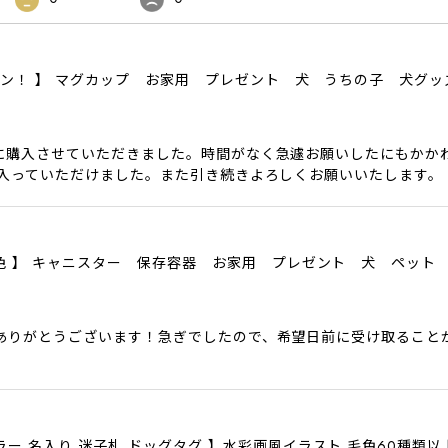
ザイン！ 】 マグカップ お家用 プレゼント 犬 うちの子 犬グ
に購入させていただきました。時間がなく急遽お願いしたにもかか
に入っていただけました。また引き続きよろしくお願いいたします。
色6色 】 キャニスター 保存容器 お家用 プレゼント 犬 ペット
ありがとうございます！急ぎでしたので、希望日前に受け取ること
ラー 名入り 迷子札 ドッグタグ 】水彩画風イラスト 毛色60種類