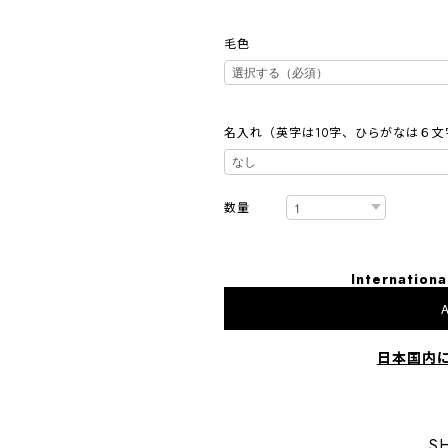
毛色
名入れ（英字は10字、ひらがなは６文
数量
Internationa
A
日本国内
S