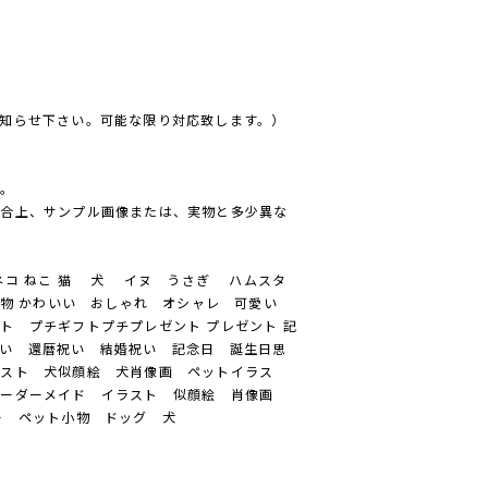
知らせ下さい。可能な限り対応致します。）
ん。
都合上、サンプル画像または、実物と多少異な
コ ねこ 猫 犬 イヌ うさぎ ハムスタ
物 かわいい おしゃれ オシャレ 可愛い
ト プチギフトプチプレゼント プレゼント 記
い 還暦祝い 結婚祝い 記念日 誕生日思
ラスト 犬似顔絵 犬肖像画 ペットイラス
オーダーメイド イラスト 似顔絵 肖像画
ー ペット小物 ドッグ 犬