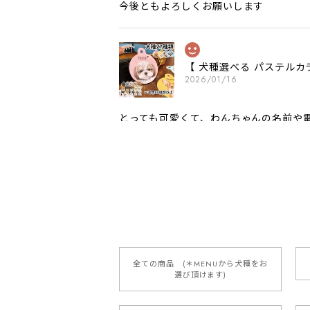
今後ともよろしくお願いします
【 犬種選べる パステルカ
2026/01/16
とっても可愛くて、わんちゃんの名前や電
願いいたします。
【 自然に囲まれた ダッ
2025/05/13
全ての商品 (＊MENUから犬種をお
選び頂けます)
【 ボーダーコリー 水彩画風 毛
2025/05/09