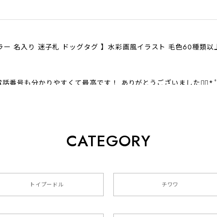
ラー 名入り 迷子札 ドッグタグ 】水彩画風イラスト 毛色60種類
話番号も分かりやすくて最高です！ ありがとうございました❁⃘*.
CATEGORY
クスフンド 】 キャニスター 保存容器 お家用 プレゼント 犬 
トイプードル
チワワ
色4色 】 手帳 スマホケース 犬 うちの子 iPhone & Android