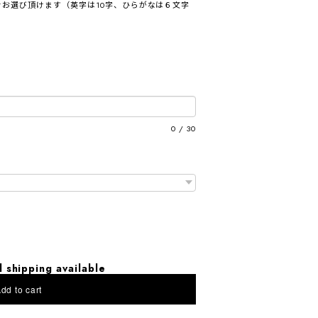
お選び頂けます（英字は10字、ひらがなは６文字
0
/
30
l shipping available
dd to cart