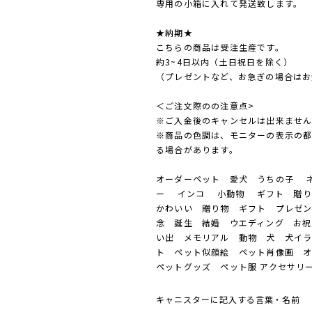
専用の小箱に入れて発送致します。
★納期★
こちらの商品は受注生産です。
約3~4日以内（土日祝日を除く）
（プレゼントなど、お急ぎの場合はお
＜ご注文際のの注意点>
※ご入金後のキャンセルは出来ませ
※商品の色調は、モニターの表示の
る場合があります。
オーダーペット 愛犬 うちの子 ネ
ー インコ 小動物 ギフト 贈り
かわいい 贈り物 ギフト プレゼン
念 誕生 結婚 ウエディング お祝
い出 メモリアル 動物 犬 犬イ
ト ペット似顔絵 ペット肖像画 
ペットグッズ ペット服 アクセサリ
キャニスターに記入する言葉・名前