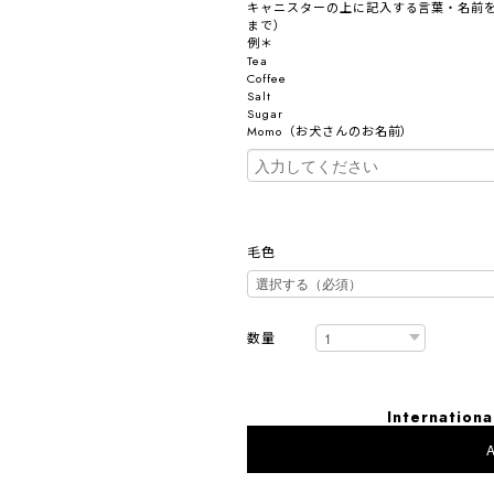
キャニスターの上に記入する言葉・名前を
まで）
例＊
Tea
Coffee
Salt
Sugar
Momo（お犬さんのお名前）
毛色
数量
Internationa
A