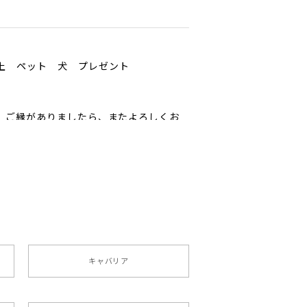
以上 ペット 犬 プレゼント
ﾟ ご縁がありましたら、またよろしくお
ペット うちの子 犬グッズ
キャバリア