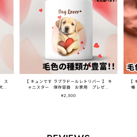
】 ス
【 キュンです ラブラドールレトリバー 】 キ
【 
犬グ
ャニスター 保存容器 お家用 プレゼン
帳
応
ト 犬 ペット うちの子 犬グッズ
¥2,500