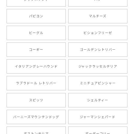
ったです。 ご連絡が取りづらい点だけ少し不安になり
ましたが、商品の素敵さでチャラです。 本当に可愛
い。ありがとうございます。
パピヨン
マルチーズ
ビーグル
ビションフリーゼ
【 キュンです ボーダーコリー 】 手帳 スマホケース 犬 うちの子 プレゼント ペット Android対応
2024/10/28
コーギー
ゴールデンレトリバー
注文受領連絡が無かったのでハラハラしましたが… 可
愛い商品が届きました！大満足です♪
イタリアングレーハウンド
ジャックラッセルテリア
ラブラドール レトリバー
ミニチュアピンシャー
【 自然に囲まれた ポメラニアン 】マグカップ 犬 ペット うちの子 犬グッズ ギフト プレゼント 母の日
2024/07/09
スピッツ
シェルティー
とても可愛かったです。６月にももが（17歳）で亡くな
バーニーズマウンテンドッグ
ジャーマンシェパード
りまして、元気な時の顔がそっくりだったので、注文し
ました。ありがとうございました。
ボストンテリア
ボーダーコリー