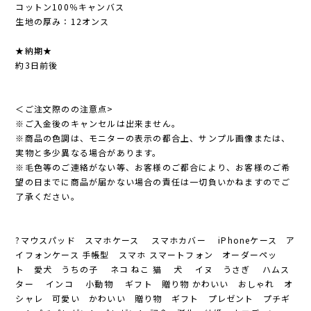
コットン100％キャンバス
生地の厚み：12オンス
★納期★
約3日前後
＜ご注文際のの注意点>
※ご入金後のキャンセルは出来ません。
※商品の色調は、モニターの表示の都合上、サンプル画像または、
実物と多少異なる場合があります。
※毛色等のご連絡がない等、お客様のご都合により、お客様のご希
望の日までに商品が届かない場合の責任は一切負いかねますのでご
了承ください。
?マウスパッド スマホケース スマホカバー iPhoneケース ア
イフォンケース 手帳型 スマホ スマートフォン オーダーペッ
ト 愛犬 うちの子 ネコ ねこ 猫 犬 イヌ うさぎ ハムス
ター インコ 小動物 ギフト 贈り物 かわいい おしゃれ オ
シャレ 可愛い かわいい 贈り物 ギフト プレゼント プチギ