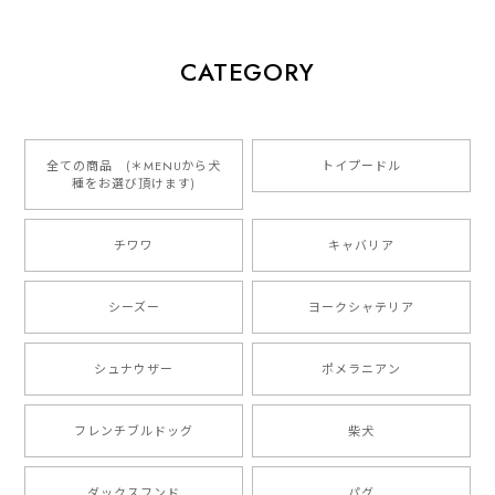
【 犬種選べる パステルカラー 名入り 迷子札 ドッグタグ 】水彩画風イラスト 毛色60種類以上 ペット 犬 プレゼント
CATEGORY
2026/01/16
とっても可愛くて、わんちゃんの名前や電話番号も分か
りやすくて最高です！ ありがとうございました❁⃘*.ﾟ
全ての商品 (＊MENUから犬
トイプードル
種をお選び頂けます)
ご縁がありましたら、またよろしくお願いいたします。
チワワ
キャバリア
【 自然に囲まれた ダックスフンド 】 キャニスター 保存容器 お家用 プレゼント 犬 ペット うちの子 犬グッズ
2025/05/13
シーズー
ヨークシャテリア
シュナウザー
ポメラニアン
【 ボーダーコリー 水彩画風 毛色4色 】 手帳 スマホケース 犬 うちの子 iPhone & Android
2025/05/09
フレンチブルドッグ
柴犬
もう叫ぶほど可愛くて最高です。 届いた袋まで可愛か
ダックスフンド
パグ