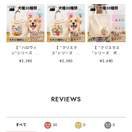
【 ”ハロウィ
【 ”クリスマ
【 ”クリスマス
ン”シリーズ 犬
ス”シリーズ 犬
”シリーズ 犬種
種選べる ミニキャ
種選べる ミニキャ
選べる キャンバス
¥2,380
¥2,380
¥2,680
ンバス トートバッ
ンバス トートバッ
トートバッグ 】
グ 】 犬 ペッ
グ 】 犬 ペッ
犬 ペット うち
ト うちの子 プ
ト うちの子 プ
の子 プレゼン
レゼント ギフ
レゼント ギフ
ト ギフト 母の
ト 母の日
ト 母の日
日
REVIEWS
すべて
30
0
0