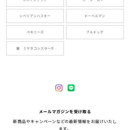
【 ”ロイヤル”シリーズ 犬種選べる キャニスター 】保存容器 プレゼント ギフト 犬 ペット うちの子 犬グッズ
シベリアンハスキー
ドーベルマン
2024/05/22
ペキニーズ
ブルドッグ
【 ヒーロー ペキニーズ 】 マグカップ 犬 ペット うちの子 犬グッズ ギフト プレゼント 母の日
猫 ミケネコシスターズ
2024/05/04
【 自然に囲まれた ペキニーズ 】 マグカップ 犬 ペット うちの子 犬グッズ ギフト プレゼント 母の日
2024/05/04
【 キュンです ペキニーズ 】 マグカップ 犬 ペット うちの子 犬グッズ ギフト プレゼント 母の日
メールマガジンを受け取る
2024/05/04
新商品やキャンペーンなどの最新情報をお届けいたし
ます。