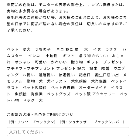
※商品の色調は、モニターの表示の都合上、サンプル画像または、
実物と多少異なる場合があります。
※毛色等のご連絡がない等、お客様のご都合により、お客様のご希
望の日までに商品が届かない場合の責任は一切負いかねますのでご
了承ください。
ペット 愛犬 うちの子 ネコ ねこ 猫 犬 イヌ うさぎ ハ
ムスター インコ 小動物 ギフト 贈り物 かわいい おしゃ
れ オシャレ 可愛い かわいい 贈り物 ギフト プレゼント
プチギフトプチプレゼント プレゼント 記念 誕生 結婚 ウエデ
ィング お祝い 還暦祝い 結婚祝い 記念日 誕生日思い出 メ
モリアル 動物 犬 犬イラスト 犬似顔絵 犬肖像画 ペットイ
ラスト ペット似顔絵 ペット肖像画 オーダーメイド イラス
ト 似顔絵 肖像画 ペットグッズ ペット服 アクセサリー ペッ
ト小物 ドッグ 犬
ご希望の犬種・毛色をご明記ください
（例：チワワ ブラックタン）（例：シュナウザー ブラックシルバー）