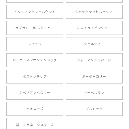
注文受領連絡が無かったのでハラハラしましたが… 可
愛い商品が届きました！大満足です♪
イタリアングレーハウンド
ジャックラッセルテリア
ラブラドール レトリバー
ミニチュアピンシャー
【 自然に囲まれた ポメラニアン 】マグカップ 犬 ペット うちの子 犬グッズ ギフト プレゼント 母の日
2024/07/09
スピッツ
シェルティー
とても可愛かったです。６月にももが（17歳）で亡くな
バーニーズマウンテンドッグ
ジャーマンシェパード
りまして、元気な時の顔がそっくりだったので、注文し
ました。ありがとうございました。
ボストンテリア
ボーダーコリー
【 ”ロイヤル”シリーズ 犬種選べる キャニスター 】保存容器 プレゼント ギフト 犬 ペット うちの子 犬グッズ
シベリアンハスキー
ドーベルマン
2024/05/22
ペキニーズ
ブルドッグ
【 ヒーロー ペキニーズ 】 マグカップ 犬 ペット うちの子 犬グッズ ギフト プレゼント 母の日
猫 ミケネコシスターズ
2024/05/04