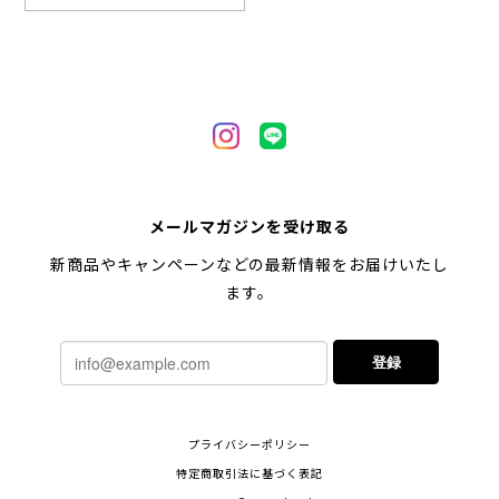
【 自然に囲まれた ペキニーズ 】 マグカップ 犬 ペット うちの子 犬グッズ ギフト プレゼント 母の日
2024/05/04
【 キュンです ペキニーズ 】 マグカップ 犬 ペット うちの子 犬グッズ ギフト プレゼント 母の日
メールマガジンを受け取る
2024/05/04
新商品やキャンペーンなどの最新情報をお届けいたし
ます。
【 柴犬 毛色3色】マグカップ お家用 プレゼント コーギーブラザーズ 犬 うちの子
登録
2024/02/10
連休明けに発送と言われていたのに、その前に到着しま
プライバシーポリシー
した！とても早い対応でありがとうございました。 プ
レゼント用だったけど自分用にも買いたいと思います。
特定商取引法に基づく表記
ありがとうございました！！！