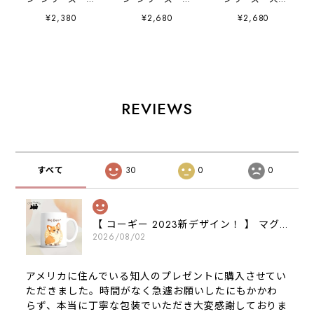
種選べる ミニキャ
種選べる キャンバ
選べる キャンバス
¥2,380
¥2,680
¥2,680
ンバス トートバッ
ス トートバッグ
トートバッグ 】
グ 】 犬 ペッ
】 犬 ペット
犬 ペット うち
ト うちの子 プ
うちの子 プレゼ
の子 プレゼン
レゼント ギフ
ント ギフト 母
ト ギフト 母の
ト 母の日
の日
日
REVIEWS
すべて
30
0
0
【 コーギー 2023新デザイン！ 】 マグカップ お家用 プレゼント 犬 うちの子 犬グッズ ギフト
2026/08/02
アメリカに住んでいる知人のプレゼントに購入させてい
ただきました。時間がなく急遽お願いしたにもかかわ
らず、本当に丁寧な包装でいただき大変感謝しておりま