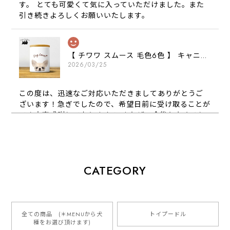
す。 とても可愛くて気に入っていただけました。また
引き続きよろしくお願いいたします。
【 チワワ スムース 毛色6色 】 キャニスター 保存容器 お家用 プレゼント 犬 ペット うちの子 犬グッズ
2026/03/25
この度は、迅速なご対応いただきましてありがとうご
ざいます！急ぎでしたので、希望日前に受け取ることが
でき大変感謝しております！ またぜひ今後ともよろし
くお願いします
【 犬種選べる パステルカラー 名入り 迷子札 ドッグタグ 】水彩画風イラスト 毛色60種類以上 ペット 犬 プレゼント
CATEGORY
2026/01/16
とっても可愛くて、わんちゃんの名前や電話番号も分か
りやすくて最高です！ ありがとうございました❁⃘*.ﾟ
全ての商品 (＊MENUから犬
トイプードル
種をお選び頂けます)
ご縁がありましたら、またよろしくお願いいたします。