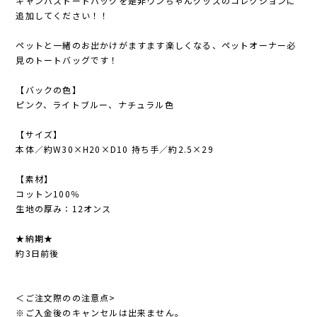
キャンバストートバッグを是非ワンちゃんグッズのコレクションに
追加してください！！
ペットと一緒のお出かけがますます楽しくなる、ペットオーナー必
見のトートバッグです！
【バックの色】
ピンク、ライトブルー、ナチュラル色
【サイズ】
本体／約W30×H20×D10 持ち手／約2.5×29
【素材】
コットン100％
生地の厚み：12オンス
★納期★
約3日前後
＜ご注文際のの注意点>
※ご入金後のキャンセルは出来ません。