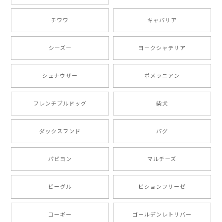
チワワ
キャバリア
【 自然に囲まれた ダックスフンド 】 キャニスター 保存容器 お家用 プレゼント 犬 ペット うちの子 犬グッズ
2025/05/13
シーズー
ヨークシャテリア
シュナウザー
ポメラニアン
【 ボーダーコリー 水彩画風 毛色4色 】 手帳 スマホケース 犬 うちの子 iPhone & Android
2025/05/09
フレンチブルドッグ
柴犬
もう叫ぶほど可愛くて最高です。 届いた袋まで可愛か
ダックスフンド
パグ
ったです。 ご連絡が取りづらい点だけ少し不安になり
ましたが、商品の素敵さでチャラです。 本当に可愛
い。ありがとうございます。
パピヨン
マルチーズ
ビーグル
ビションフリーゼ
【 キュンです ボーダーコリー 】 手帳 スマホケース 犬 うちの子 プレゼント ペット Android対応
2024/10/28
コーギー
ゴールデンレトリバー