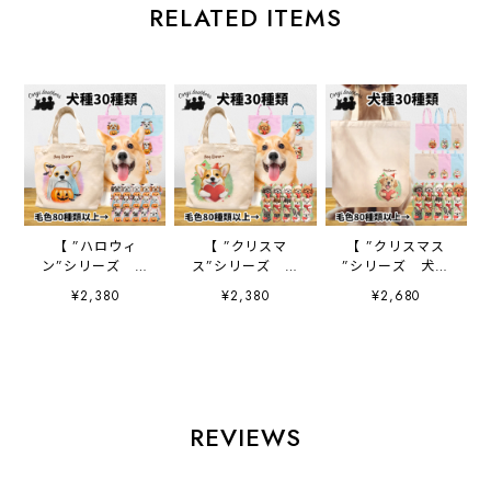
RELATED ITEMS
【 ”ハロウィ
【 ”クリスマ
【 ”クリスマス
ン”シリーズ 犬
ス”シリーズ 犬
”シリーズ 犬種
種選べる ミニキャ
種選べる ミニキャ
選べる キャンバス
¥2,380
¥2,380
¥2,680
ンバス トートバッ
ンバス トートバッ
トートバッグ 】
グ 】 犬 ペッ
グ 】 犬 ペッ
犬 ペット うち
ト うちの子 プ
ト うちの子 プ
の子 プレゼン
レゼント ギフ
レゼント ギフ
ト ギフト 母の
ト 母の日
ト 母の日
日
REVIEWS