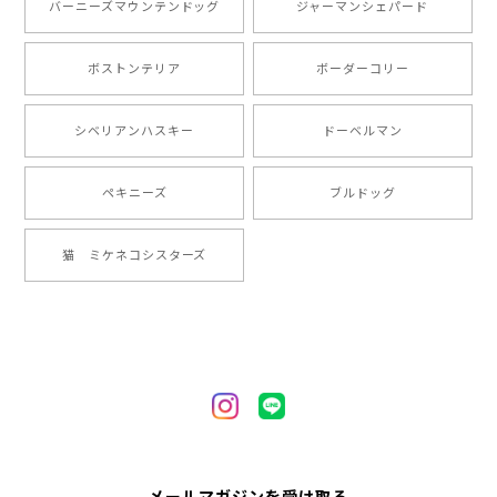
バーニーズマウンテンドッグ
ジャーマンシェパード
りまして、元気な時の顔がそっくりだったので、注文し
ました。ありがとうございました。
ボストンテリア
ボーダーコリー
【 ”ロイヤル”シリーズ 犬種選べる キャニスター 】保存容器 プレゼント ギフト 犬 ペット うちの子 犬グッズ
シベリアンハスキー
ドーベルマン
2024/05/22
ペキニーズ
ブルドッグ
【 ヒーロー ペキニーズ 】 マグカップ 犬 ペット うちの子 犬グッズ ギフト プレゼント 母の日
猫 ミケネコシスターズ
2024/05/04
【 自然に囲まれた ペキニーズ 】 マグカップ 犬 ペット うちの子 犬グッズ ギフト プレゼント 母の日
2024/05/04
【 キュンです ペキニーズ 】 マグカップ 犬 ペット うちの子 犬グッズ ギフト プレゼント 母の日
メールマガジンを受け取る