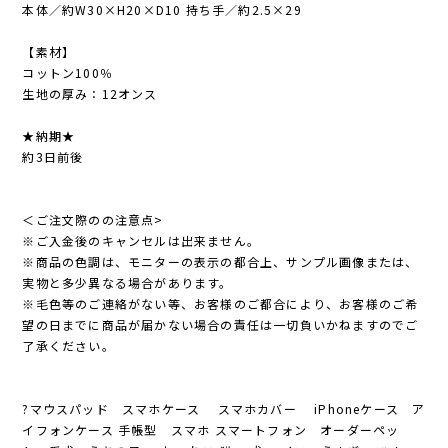
本体／約W30×H20×D10 持ち手／約2.5×29
【素材】
コットン100％
生地の厚み：12オンス
★納期★
約3日前後
＜ご注文際のの注意点>
※ご入金後のキャンセルは出来ません。
※商品の色調は、モニターの表示の都合上、サンプル画像または、
実物と多少異なる場合があります。
※毛色等のご連絡がない等、お客様のご都合により、お客様のご希
望の日までに商品が届かない場合の責任は一切負いかねますのでご
了承ください。
?マウスパッド スマホケース スマホカバー iPhoneケース ア
イフォンケース 手帳型 スマホ スマートフォン オーダーペッ