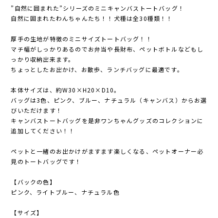
”自然に囲まれた”シリーズのミニキャンバストートバッグ！
自然に囲まれたわんちゃんたち！！犬種は全30種類！！
厚手の生地が特徴のミニサイズトートバッグ！！
マチ幅がしっかりあるのでお弁当や長財布、ペットボトルなどもし
っかり収納出来ます。
ちょっとしたお出かけ、お散歩、ランチバッグに最適です。
本体サイズは、約W30×H20×D10。
バッグは3色、ピンク、ブルー、ナチュラル（キャンバス）からお選
びいただけます！
キャンバストートバッグを是非ワンちゃんグッズのコレクションに
追加してください！！
ペットと一緒のお出かけがますます楽しくなる、ペットオーナー必
見のトートバッグです！
【バックの色】
ピンク、ライトブルー、ナチュラル色
【サイズ】