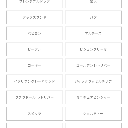
フレンチブルドッグ
柴犬
もう叫ぶほど可愛くて最高です。 届いた袋まで可愛か
ダックスフンド
パグ
ったです。 ご連絡が取りづらい点だけ少し不安になり
ましたが、商品の素敵さでチャラです。 本当に可愛
い。ありがとうございます。
パピヨン
マルチーズ
ビーグル
ビションフリーゼ
【 キュンです ボーダーコリー 】 手帳 スマホケース 犬 うちの子 プレゼント ペット Android対応
2024/10/28
コーギー
ゴールデンレトリバー
注文受領連絡が無かったのでハラハラしましたが… 可
愛い商品が届きました！大満足です♪
イタリアングレーハウンド
ジャックラッセルテリア
ラブラドール レトリバー
ミニチュアピンシャー
【 自然に囲まれた ポメラニアン 】マグカップ 犬 ペット うちの子 犬グッズ ギフト プレゼント 母の日
2024/07/09
スピッツ
シェルティー
とても可愛かったです。６月にももが（17歳）で亡くな