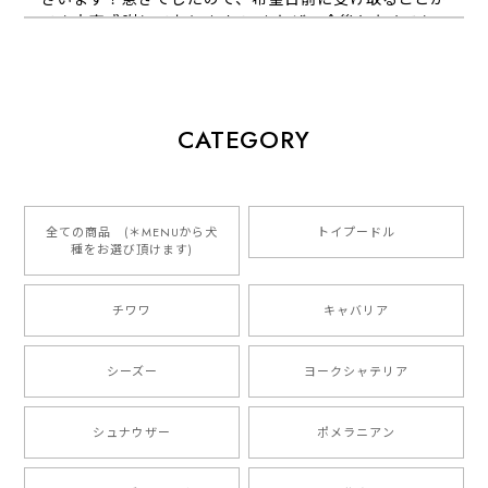
でき大変感謝しております！ またぜひ今後ともよろし
くお願いします
【 犬種選べる パステルカラー 名入り 迷子札 ドッグタグ 】水彩画風イラスト 毛色60種類以上 ペット 犬 プレゼント
CATEGORY
2026/01/16
とっても可愛くて、わんちゃんの名前や電話番号も分か
りやすくて最高です！ ありがとうございました❁⃘*.ﾟ
全ての商品 (＊MENUから犬
トイプードル
種をお選び頂けます)
ご縁がありましたら、またよろしくお願いいたします。
チワワ
キャバリア
【 自然に囲まれた ダックスフンド 】 キャニスター 保存容器 お家用 プレゼント 犬 ペット うちの子 犬グッズ
2025/05/13
シーズー
ヨークシャテリア
シュナウザー
ポメラニアン
【 ボーダーコリー 水彩画風 毛色4色 】 手帳 スマホケース 犬 うちの子 iPhone & Android
2025/05/09