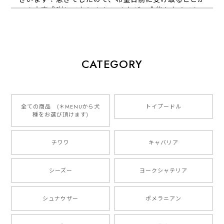
でき大変感謝しております！ またぜひ今後ともよろし
くお願いします
【 犬種選べる パステルカラー 名入り 迷子札 ドッグタグ 】水彩画風イラスト 毛色60種類以上 ペット 犬 プレゼント
CATEGORY
2026/01/16
とっても可愛くて、わんちゃんの名前や電話番号も分か
りやすくて最高です！ ありがとうございました❁⃘*.ﾟ
全ての商品 (＊MENUから犬
トイプードル
種をお選び頂けます)
ご縁がありましたら、またよろしくお願いいたします。
チワワ
キャバリア
【 自然に囲まれた ダックスフンド 】 キャニスター 保存容器 お家用 プレゼント 犬 ペット うちの子 犬グッズ
2025/05/13
シーズー
ヨークシャテリア
シュナウザー
ポメラニアン
【 ボーダーコリー 水彩画風 毛色4色 】 手帳 スマホケース 犬 うちの子 iPhone & Android
2025/05/09