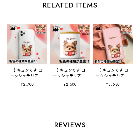
RELATED ITEMS
【 キュンです ヨ
【 キュンです ヨ
【 キュンです ヨ
ークシャテリア 】
ークシャテリア 】
ークシャテリア 】
スマホケース ク
キャニスター 保
手帳 スマホケー
¥2,700
¥2,500
¥3,680
リアソフトケー
存容器 お家用
ス 犬 うちの
ス 犬 犬グッ
プレゼント 犬
子 プレゼント
ズ プレゼント
ペット うちの
ペット Android
アンドロイド対応
子 犬グッズ
対応
REVIEWS