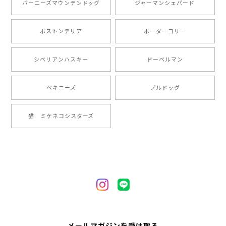
バーニーズマウンテンドッグ
ジャーマンシェパード
りまして、元気な時の顔がそっくりだったので、注文し
ました。ありがとうございました。
ボストンテリア
ボーダーコリー
【 ”ロイヤル”シリーズ 犬種選べる キャニスター 】保存容器 プレゼント ギフト 犬 ペット うちの子 犬グッズ
シベリアンハスキー
ドーベルマン
2024/05/22
ペキニーズ
ブルドッグ
【 ヒーロー ペキニーズ 】 マグカップ 犬 ペット うちの子 犬グッズ ギフト プレゼント 母の日
猫 ミケネコシスターズ
2024/05/04
【 自然に囲まれた ペキニーズ 】 マグカップ 犬 ペット うちの子 犬グッズ ギフト プレゼント 母の日
2024/05/04
【 キュンです ペキニーズ 】 マグカップ 犬 ペット うちの子 犬グッズ ギフト プレゼント 母の日
メールマガジンを受け取る