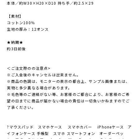
本体／約W30×H20×D10 持ち手／約2.5×29
【素材】
コットン100％
生地の厚み：12オンス
★納期★
約3日前後
＜ご注文際のの注意点>
※ご入金後のキャンセルは出来ません。
※商品の色調は、モニターの表示の都合上、サンプル画像または、
実物と多少異なる場合があります。
※毛色等のご連絡がない等、お客様のご都合により、お客様のご希
望の日までに商品が届かない場合の責任は一切負いかねますのでご
了承ください。
?マウスパッド スマホケース スマホカバー iPhoneケース ア
イフォンケース 手帳型 スマホ スマートフォン オーダーペッ