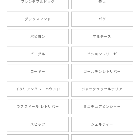
フレンチブルドッグ
柴犬
もう叫ぶほど可愛くて最高です。 届いた袋まで可愛か
ダックスフンド
パグ
ったです。 ご連絡が取りづらい点だけ少し不安になり
ましたが、商品の素敵さでチャラです。 本当に可愛
い。ありがとうございます。
パピヨン
マルチーズ
ビーグル
ビションフリーゼ
【 キュンです ボーダーコリー 】 手帳 スマホケース 犬 うちの子 プレゼント ペット Android対応
2024/10/28
コーギー
ゴールデンレトリバー
注文受領連絡が無かったのでハラハラしましたが… 可
愛い商品が届きました！大満足です♪
イタリアングレーハウンド
ジャックラッセルテリア
ラブラドール レトリバー
ミニチュアピンシャー
【 自然に囲まれた ポメラニアン 】マグカップ 犬 ペット うちの子 犬グッズ ギフト プレゼント 母の日
2024/07/09
スピッツ
シェルティー
とても可愛かったです。６月にももが（17歳）で亡くな