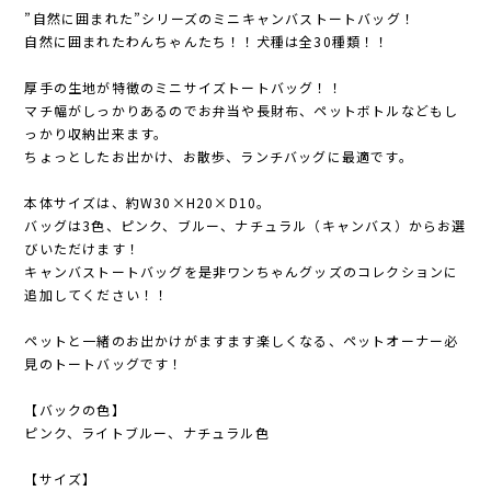
”自然に囲まれた”シリーズのミニキャンバストートバッグ！
自然に囲まれたわんちゃんたち！！犬種は全30種類！！
厚手の生地が特徴のミニサイズトートバッグ！！
マチ幅がしっかりあるのでお弁当や長財布、ペットボトルなどもし
っかり収納出来ます。
ちょっとしたお出かけ、お散歩、ランチバッグに最適です。
本体サイズは、約W30×H20×D10。
バッグは3色、ピンク、ブルー、ナチュラル（キャンバス）からお選
びいただけます！
キャンバストートバッグを是非ワンちゃんグッズのコレクションに
追加してください！！
ペットと一緒のお出かけがますます楽しくなる、ペットオーナー必
見のトートバッグです！
【バックの色】
ピンク、ライトブルー、ナチュラル色
【サイズ】