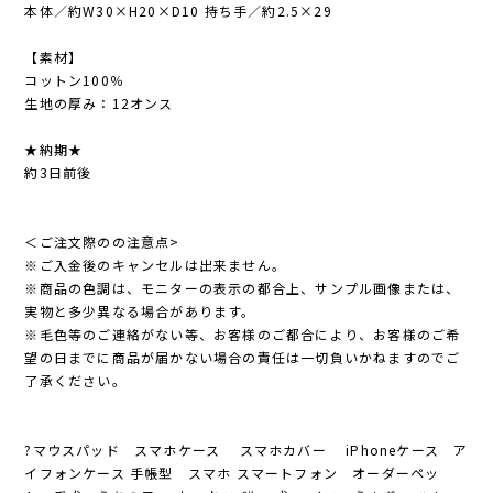
本体／約W30×H20×D10 持ち手／約2.5×29
【素材】
コットン100％
生地の厚み：12オンス
★納期★
約3日前後
＜ご注文際のの注意点>
※ご入金後のキャンセルは出来ません。
※商品の色調は、モニターの表示の都合上、サンプル画像または、
実物と多少異なる場合があります。
※毛色等のご連絡がない等、お客様のご都合により、お客様のご希
望の日までに商品が届かない場合の責任は一切負いかねますのでご
了承ください。
?マウスパッド スマホケース スマホカバー iPhoneケース ア
イフォンケース 手帳型 スマホ スマートフォン オーダーペッ