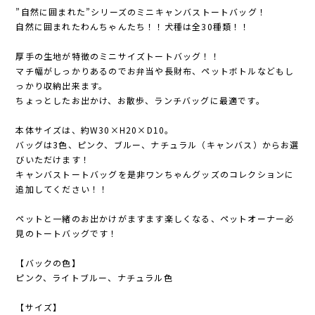
”自然に囲まれた”シリーズのミニキャンバストートバッグ！
自然に囲まれたわんちゃんたち！！犬種は全30種類！！
厚手の生地が特徴のミニサイズトートバッグ！！
マチ幅がしっかりあるのでお弁当や長財布、ペットボトルなどもし
っかり収納出来ます。
ちょっとしたお出かけ、お散歩、ランチバッグに最適です。
本体サイズは、約W30×H20×D10。
バッグは3色、ピンク、ブルー、ナチュラル（キャンバス）からお選
びいただけます！
キャンバストートバッグを是非ワンちゃんグッズのコレクションに
追加してください！！
ペットと一緒のお出かけがますます楽しくなる、ペットオーナー必
見のトートバッグです！
【バックの色】
ピンク、ライトブルー、ナチュラル色
【サイズ】