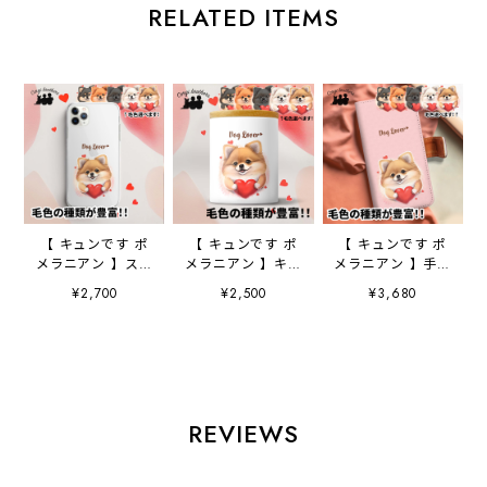
RELATED ITEMS
【 キュンです ポ
【 キュンです ポ
【 キュンです ポ
メラニアン 】スマ
メラニアン 】キャ
メラニアン 】手帳
ホケース クリア
ニスター 保存容
スマホケース
¥2,700
¥2,500
¥3,680
ソフトケース
器 お家用 プレ
犬 うちの子 プ
犬 犬グッズ プ
ゼント 犬 ペッ
レゼント ペッ
レゼント アンド
ト うちの子 犬
ト Android対応
ロイド対応
グッズ
REVIEWS