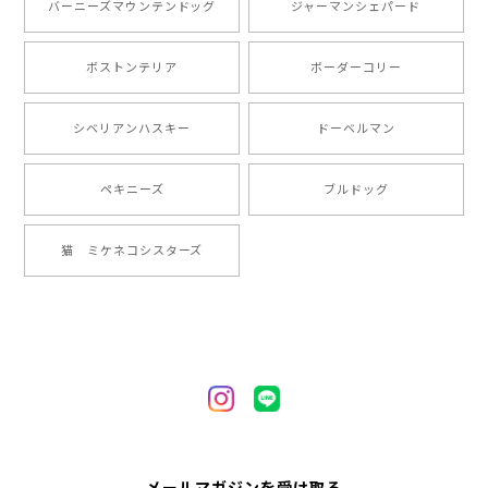
バーニーズマウンテンドッグ
ジャーマンシェパード
りまして、元気な時の顔がそっくりだったので、注文し
ました。ありがとうございました。
ボストンテリア
ボーダーコリー
【 ”ロイヤル”シリーズ 犬種選べる キャニスター 】保存容器 プレゼント ギフト 犬 ペット うちの子 犬グッズ
シベリアンハスキー
ドーベルマン
2024/05/22
ペキニーズ
ブルドッグ
【 ヒーロー ペキニーズ 】 マグカップ 犬 ペット うちの子 犬グッズ ギフト プレゼント 母の日
猫 ミケネコシスターズ
2024/05/04
【 自然に囲まれた ペキニーズ 】 マグカップ 犬 ペット うちの子 犬グッズ ギフト プレゼント 母の日
2024/05/04
【 キュンです ペキニーズ 】 マグカップ 犬 ペット うちの子 犬グッズ ギフト プレゼント 母の日
メールマガジンを受け取る