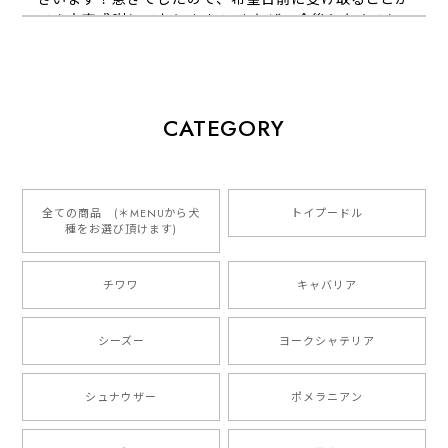
でき大変感謝しております！ またぜひ今後ともよろし
くお願いします
【 犬種選べる パステルカラー 名入り 迷子札 ドッグタグ 】水彩画風イラスト 毛色60種類以上 ペット 犬 プレゼント
CATEGORY
2026/01/16
とっても可愛くて、わんちゃんの名前や電話番号も分か
りやすくて最高です！ ありがとうございました❁⃘*.ﾟ
全ての商品 (＊MENUから犬
トイプードル
種をお選び頂けます)
ご縁がありましたら、またよろしくお願いいたします。
チワワ
キャバリア
【 自然に囲まれた ダックスフンド 】 キャニスター 保存容器 お家用 プレゼント 犬 ペット うちの子 犬グッズ
2025/05/13
シーズー
ヨークシャテリア
シュナウザー
ポメラニアン
【 ボーダーコリー 水彩画風 毛色4色 】 手帳 スマホケース 犬 うちの子 iPhone & Android
2025/05/09