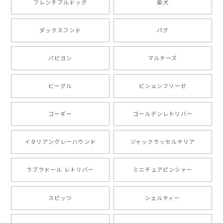
フレンチブルドッグ
柴犬
もう叫ぶほど可愛くて最高です。 届いた袋まで可愛か
ダックスフンド
パグ
ったです。 ご連絡が取りづらい点だけ少し不安になり
ましたが、商品の素敵さでチャラです。 本当に可愛
い。ありがとうございます。
パピヨン
マルチーズ
ビーグル
ビションフリーゼ
【 キュンです ボーダーコリー 】 手帳 スマホケース 犬 うちの子 プレゼント ペット Android対応
2024/10/28
コーギー
ゴールデンレトリバー
注文受領連絡が無かったのでハラハラしましたが… 可
愛い商品が届きました！大満足です♪
イタリアングレーハウンド
ジャックラッセルテリア
ラブラドール レトリバー
ミニチュアピンシャー
【 自然に囲まれた ポメラニアン 】マグカップ 犬 ペット うちの子 犬グッズ ギフト プレゼント 母の日
2024/07/09
スピッツ
シェルティー
とても可愛かったです。６月にももが（17歳）で亡くな