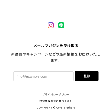
【 自然に囲まれた ペキニーズ 】 マグカップ 犬 ペット うちの子 犬グッズ ギフト プレゼント 母の日
2024/05/04
【 キュンです ペキニーズ 】 マグカップ 犬 ペット うちの子 犬グッズ ギフト プレゼント 母の日
メールマガジンを受け取る
2024/05/04
新商品やキャンペーンなどの最新情報をお届けいたし
ます。
【 柴犬 毛色3色】マグカップ お家用 プレゼント コーギーブラザーズ 犬 うちの子
登録
2024/02/10
連休明けに発送と言われていたのに、その前に到着しま
プライバシーポリシー
した！とても早い対応でありがとうございました。 プ
レゼント用だったけど自分用にも買いたいと思います。
特定商取引法に基づく表記
ありがとうございました！！！
COPYRIGHT © Corgibrothers