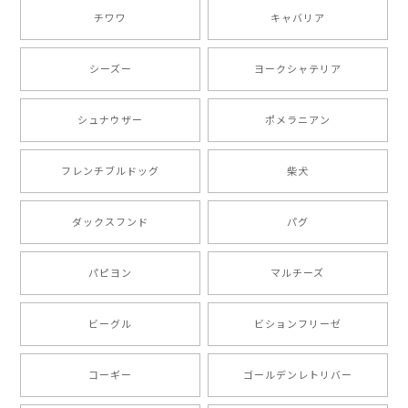
チワワ
キャバリア
【 自然に囲まれた ダックスフンド 】 キャニスター 保存容器 お家用 プレゼント 犬 ペット うちの子 犬グッズ
2025/05/13
シーズー
ヨークシャテリア
シュナウザー
ポメラニアン
【 ボーダーコリー 水彩画風 毛色4色 】 手帳 スマホケース 犬 うちの子 iPhone & Android
2025/05/09
フレンチブルドッグ
柴犬
もう叫ぶほど可愛くて最高です。 届いた袋まで可愛か
ダックスフンド
パグ
ったです。 ご連絡が取りづらい点だけ少し不安になり
ましたが、商品の素敵さでチャラです。 本当に可愛
い。ありがとうございます。
パピヨン
マルチーズ
ビーグル
ビションフリーゼ
【 キュンです ボーダーコリー 】 手帳 スマホケース 犬 うちの子 プレゼント ペット Android対応
2024/10/28
コーギー
ゴールデンレトリバー
注文受領連絡が無かったのでハラハラしましたが… 可