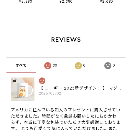
¥2,380
¥2,380
¥2,680
ンバス トートバッ
ンバス トートバッ
トートバッグ 】
グ 】 犬 ペッ
グ 】 犬 ペッ
犬 ペット うち
ト うちの子 プ
ト うちの子 プ
の子 プレゼン
レゼント ギフ
レゼント ギフ
ト ギフト 母の
ト 母の日
ト 母の日
日
REVIEWS
すべて
30
0
0
【 コーギー 2023新デザイン！ 】 マグカップ お家用 プレゼント 犬 うちの子 犬グッズ ギフト
2026/08/02
アメリカに住んでいる知人のプレゼントに購入させてい
ただきました。時間がなく急遽お願いしたにもかかわ
らず、本当に丁寧な包装でいただき大変感謝しておりま
す。 とても可愛くて気に入っていただけました。また