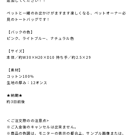
追加してください！！
ペットと一緒のお出かけがますます楽しくなる、ペットオーナー必
見のトートバッグです！
【バックの色】
ピンク、ライトブルー、ナチュラル色
【サイズ】
本体／約W30×H20×D10 持ち手／約2.5×29
【素材】
コットン100％
生地の厚み：12オンス
★納期★
約3日前後
＜ご注文際のの注意点>
※ご入金後のキャンセルは出来ません。
※商品の色調は、モニターの表示の都合上、サンプル画像または、