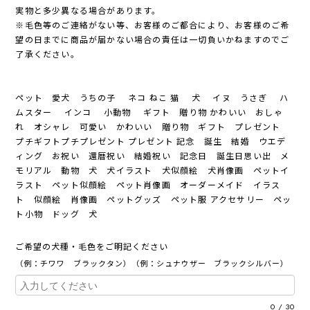
実物と多少異なる場合があります。
※毛色等のご連絡がない等、お客様のご都合により、お客様のご希
望の日までに商品が届かない場合の責任は一切負いかねますのでご
了承ください。
ペット 愛犬 うちの子 ネコ ねこ 猫 犬 イヌ うさぎ ハ
ムスター インコ 小動物 ギフト 贈り物 かわいい おしゃ
れ オシャレ 可愛い かわいい 贈り物 ギフト プレゼント
プチギフトプチプレゼント プレゼント 記念 誕生 結婚 ウエデ
ィング お祝い 還暦祝い 結婚祝い 記念日 誕生日思い出 メ
モリアル 動物 犬 犬イラスト 犬似顔絵 犬肖像画 ペットイ
ラスト ペット似顔絵 ペット肖像画 オーダーメイド イラス
ト 似顔絵 肖像画 ペットグッズ ペット服 アクセサリー ペッ
ト小物 ドッグ 犬
ご希望の犬種・毛色をご明記ください
（例：チワワ ブラックタン）（例：シュナウザー ブラックシルバー）
0
/
30