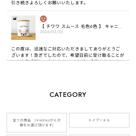
引き続きよろしくお願いいたします。
【 チワワ スムース 毛色6色 】 キャニスター 保存容器 お家用 プレゼント 犬 ペット うちの子 犬グッズ
2026/03/25
この度は、迅速なご対応いただきましてありがとうご
ざいます！急ぎでしたので、希望日前に受け取ることが
でき大変感謝しております！ またぜひ今後ともよろし
くお願いします
【 犬種選べる パステルカラー 名入り 迷子札 ドッグタグ 】水彩画風イラスト 毛色60種類以上 ペット 犬 プレゼント
CATEGORY
2026/01/16
とっても可愛くて、わんちゃんの名前や電話番号も分か
りやすくて最高です！ ありがとうございました❁⃘*.ﾟ
全ての商品 (＊MENUから犬
トイプードル
種をお選び頂けます)
ご縁がありましたら、またよろしくお願いいたします。