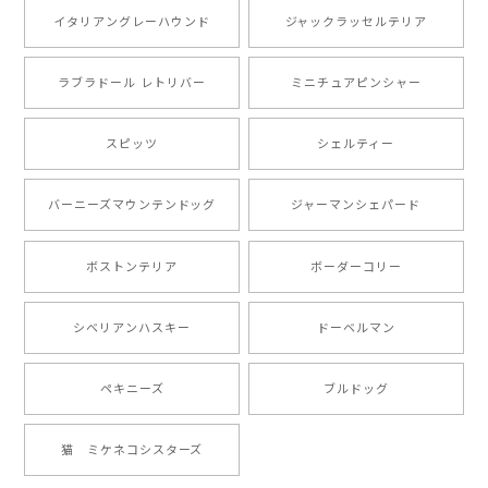
愛い商品が届きました！大満足です♪
イタリアングレーハウンド
ジャックラッセルテリア
ラブラドール レトリバー
ミニチュアピンシャー
【 自然に囲まれた ポメラニアン 】マグカップ 犬 ペット うちの子 犬グッズ ギフト プレゼント 母の日
2024/07/09
スピッツ
シェルティー
とても可愛かったです。６月にももが（17歳）で亡くな
バーニーズマウンテンドッグ
ジャーマンシェパード
りまして、元気な時の顔がそっくりだったので、注文し
ました。ありがとうございました。
ボストンテリア
ボーダーコリー
【 ”ロイヤル”シリーズ 犬種選べる キャニスター 】保存容器 プレゼント ギフト 犬 ペット うちの子 犬グッズ
シベリアンハスキー
ドーベルマン
2024/05/22
ペキニーズ
ブルドッグ
【 ヒーロー ペキニーズ 】 マグカップ 犬 ペット うちの子 犬グッズ ギフト プレゼント 母の日
猫 ミケネコシスターズ
2024/05/04