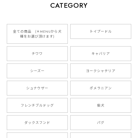
【 犬種選べる パステルカラー 名入り 迷子札 ドッグタグ 】水彩画風イラスト 毛色60種類以上 ペット 犬 プレゼント
CATEGORY
2026/01/16
とっても可愛くて、わんちゃんの名前や電話番号も分か
りやすくて最高です！ ありがとうございました❁⃘*.ﾟ
全ての商品 (＊MENUから犬
トイプードル
種をお選び頂けます)
ご縁がありましたら、またよろしくお願いいたします。
チワワ
キャバリア
【 自然に囲まれた ダックスフンド 】 キャニスター 保存容器 お家用 プレゼント 犬 ペット うちの子 犬グッズ
2025/05/13
シーズー
ヨークシャテリア
シュナウザー
ポメラニアン
【 ボーダーコリー 水彩画風 毛色4色 】 手帳 スマホケース 犬 うちの子 iPhone & Android
2025/05/09
フレンチブルドッグ
柴犬
もう叫ぶほど可愛くて最高です。 届いた袋まで可愛か
ダックスフンド
パグ
ったです。 ご連絡が取りづらい点だけ少し不安になり
ましたが、商品の素敵さでチャラです。 本当に可愛