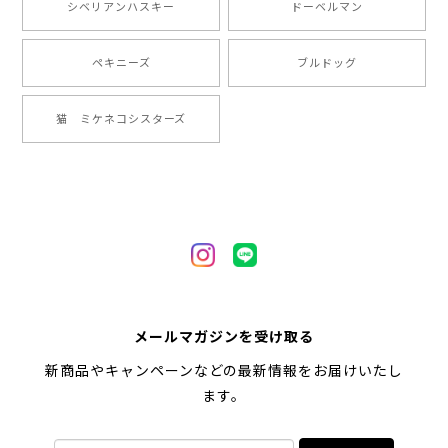
シベリアンハスキー
ドーベルマン
2024/05/22
ペキニーズ
ブルドッグ
【 ヒーロー ペキニーズ 】 マグカップ 犬 ペット うちの子 犬グッズ ギフト プレゼント 母の日
猫 ミケネコシスターズ
2024/05/04
【 自然に囲まれた ペキニーズ 】 マグカップ 犬 ペット うちの子 犬グッズ ギフト プレゼント 母の日
2024/05/04
【 キュンです ペキニーズ 】 マグカップ 犬 ペット うちの子 犬グッズ ギフト プレゼント 母の日
メールマガジンを受け取る
2024/05/04
新商品やキャンペーンなどの最新情報をお届けいたし
ます。
【 柴犬 毛色3色】マグカップ お家用 プレゼント コーギーブラザーズ 犬 うちの子