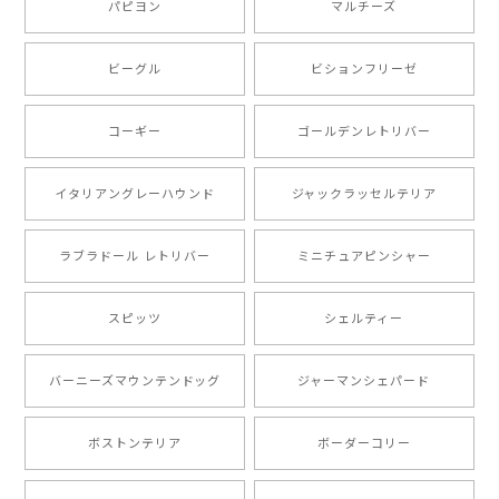
い。ありがとうございます。
パピヨン
マルチーズ
ビーグル
ビションフリーゼ
【 キュンです ボーダーコリー 】 手帳 スマホケース 犬 うちの子 プレゼント ペット Android対応
2024/10/28
コーギー
ゴールデンレトリバー
注文受領連絡が無かったのでハラハラしましたが… 可
愛い商品が届きました！大満足です♪
イタリアングレーハウンド
ジャックラッセルテリア
ラブラドール レトリバー
ミニチュアピンシャー
【 自然に囲まれた ポメラニアン 】マグカップ 犬 ペット うちの子 犬グッズ ギフト プレゼント 母の日
2024/07/09
スピッツ
シェルティー
とても可愛かったです。６月にももが（17歳）で亡くな
バーニーズマウンテンドッグ
ジャーマンシェパード
りまして、元気な時の顔がそっくりだったので、注文し
ました。ありがとうございました。
ボストンテリア
ボーダーコリー
【 ”ロイヤル”シリーズ 犬種選べる キャニスター 】保存容器 プレゼント ギフト 犬 ペット うちの子 犬グッズ