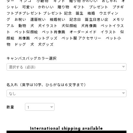
ター インコ 小動物 ギフト 贈り物 かわいい おしゃれ オ
シャレ 可愛い かわいい 贈り物 ギフト プレゼント プチギ
フトプチプレゼント プレゼント 記念 誕生 結婚 ウエディン
グ お祝い 還暦祝い 結婚祝い 記念日 誕生日思い出 メモリ
アル 動物 犬 犬イラスト 犬似顔絵 犬肖像画 ペットイラス
ト ペット似顔絵 ペット肖像画 オーダーメイド イラスト 似
顔絵 肖像画 ペットグッズ ペット服 アクセサリー ペット小
物 ドッグ 犬 犬グッズ
キャンバスバッグカラー選択
名入れ（英字は10字、ひらがなは６文字まで）
数量
International shipping available