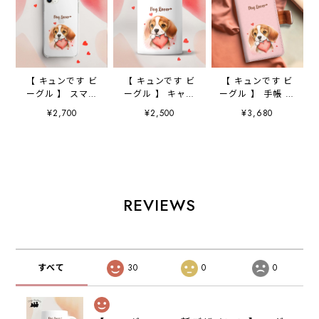
【 キュンです ビ
【 キュンです ビ
【 キュンです ビ
ーグル 】 スマホ
ーグル 】 キャニ
ーグル 】 手帳 ス
ケース クリアソ
スター 保存容
マホケース 犬
¥2,700
¥2,500
¥3,680
フトケース 犬
器 お家用 プレ
うちの子 プレゼ
犬グッズ プレゼ
ゼント 犬 ペッ
ント ペット
ント アンドロイ
ト うちの子 犬
Android対応
ド対応
グッズ
REVIEWS
すべて
30
0
0