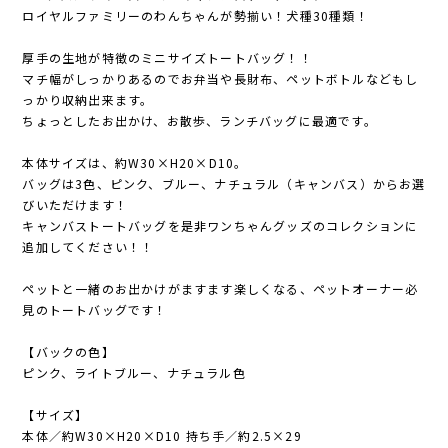
ロイヤルファミリーのわんちゃんが勢揃い！犬種30種類！
厚手の生地が特徴のミニサイズトートバッグ！！
マチ幅がしっかりあるのでお弁当や長財布、ペットボトルなどもし
っかり収納出来ます。
ちょっとしたお出かけ、お散歩、ランチバッグに最適です。
本体サイズは、約W30×H20×D10。
バッグは3色、ピンク、ブルー、ナチュラル（キャンバス）からお選
びいただけます！
キャンバストートバッグを是非ワンちゃんグッズのコレクションに
追加してください！！
ペットと一緒のお出かけがますます楽しくなる、ペットオーナー必
見のトートバッグです！
【バックの色】
ピンク、ライトブルー、ナチュラル色
【サイズ】
本体／約W30×H20×D10 持ち手／約2.5×29