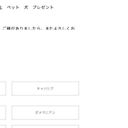
以上 ペット 犬 プレゼント
ﾟ ご縁がありましたら、またよろしくお
ペット うちの子 犬グッズ
キャバリア
ポメラニアン
りましたが、商品の素敵さでチャラです。