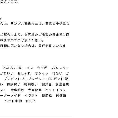
ございます。
ん。
都合上、サンプル画像または、実物と多少異な
のご都合により、お客様のご希望の日までに商
かねますのでご了承ください。
た日時に届かない場合は、責任を負いかねま
ネコ ねこ 猫 イヌ うさぎ ハムスター
かわいい おしゃれ オシャレ 可愛い か
 プチギフトプチプレゼント プレゼント 記
い 還暦祝い 結婚祝い 記念日 誕生日思
ラスト 犬似顔絵 犬肖像画 ペットイラス
オーダーメイド イラスト 似顔絵 肖像画
リー ペット小物 ドッグ