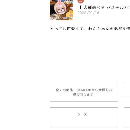
【 犬種選べる パステルカ
2026/01/16
とっても可愛くて、わんちゃんの名前や電
願いいたします。
【 自然に囲まれた ダッ
2025/05/13
全ての商品 (＊MENUから犬種をお
選び頂けます)
【 ボーダーコリー 水彩画風 毛
2025/05/09
シーズー
もう叫ぶほど可愛くて最高です。 届い
本当に可愛い。ありがとうございます。