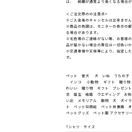
は、 納期が通常より長くなる場合が
＜ご注文際のの注意点>
※ご入金後のキャンセルは出来ませ
※商品の色調は、モニターの表示の
る場合があります。
※毛色等のご連絡がない等、お客様
品が届かない場合の責任は一切負い
※交通事情や天候等により、指定し
す。
ペット 愛犬 犬 いぬ うちの子 
インコ 小動物 ギフト 贈り物 
わいい 贈り物 ギフト プレゼント
念 誕生 結婚 ウエディング お祝
い出 メモリアル 動物 犬 犬イ
ト ペット似顔絵 ペット肖像画 
ペットグッズ ペット服 アクセサ
Tシャツ サイズ