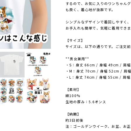
するので、お気に入りのワンちゃんグ
も良く、着心地が抜群です。
シンプルなデザインで着回しやすく、
お手入れも簡単で、気軽に着用できま
【サイズ】
サイズは、以下の通りです。ご注文前
**男女兼用**
・S：身丈 66cm / 身幅 49cm / 肩幅 
・M：身丈 70cm / 身幅 52cm / 肩幅
・L：身丈 74cm / 身幅 55cm / 肩幅 
【素材】
綿100%
生地の厚み：5.6オンス
【納期】
約3日前後
注：ゴールデンウイーク、お盆、お正