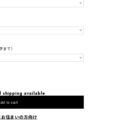
字まで）
l shipping available
dd to cart
にお住まいの方向け