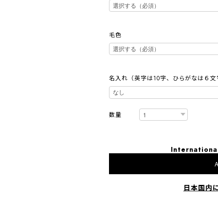
毛色
名入れ（英字は10字、ひらがなは６文
数量
Internationa
A
日本国内