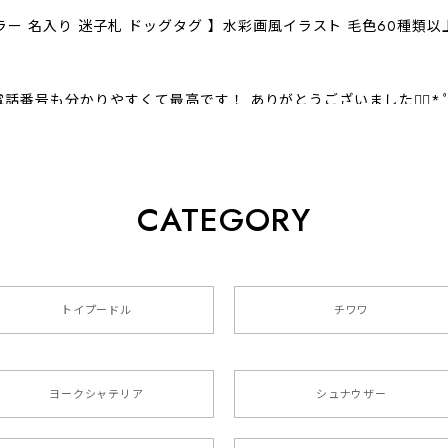
ラー 名入り 迷子札 ドッグタグ 】水彩画風イラスト 毛色60種類
話番号も分かりやすくて最高です！ ありがとうございました❁⃘*.
CATEGORY
クスフンド 】 キャニスター 保存容器 お家用 プレゼント 犬 
トイプードル
チワワ
色4色 】 手帳 スマホケース 犬 うちの子 iPhone & Android
ヨークシャテリア
シュナウザー
た袋まで可愛かったです。 ご連絡が取りづらい点だけ少し不安にな