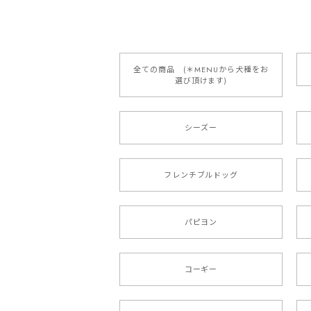
2025/05/13
全ての商品 (＊MENUから犬種をお
選び頂けます)
【 ボーダーコリー 水彩画風 毛
2025/05/09
シーズー
もう叫ぶほど可愛くて最高です。 届い
本当に可愛い。ありがとうございます。
フレンチブルドッグ
【 キュンです ボーダーコ
パピヨン
2024/10/28
注文受領連絡が無かったのでハラハラし
コーギー