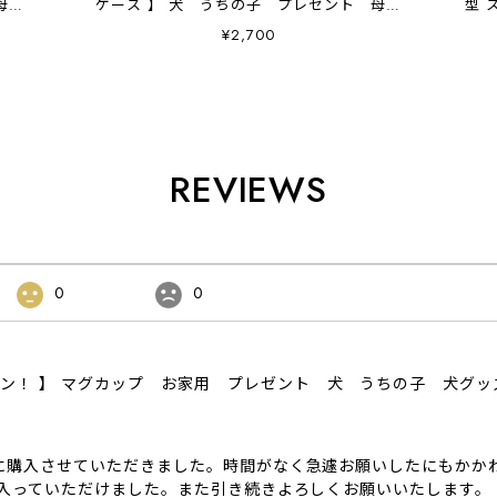
母の
ケース 】 犬 うちの子 プレゼント 母の
型 
日 Android対応
¥2,700
REVIEWS
0
0
ザイン！ 】 マグカップ お家用 プレゼント 犬 うちの子 犬グ
に購入させていただきました。時間がなく急遽お願いしたにもかか
に入っていただけました。また引き続きよろしくお願いいたします。