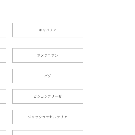
キャバリア
ポメラニアン
りましたが、商品の素敵さでチャラです。
パグ
roid対応
ビションフリーゼ
ジャックラッセルテリア