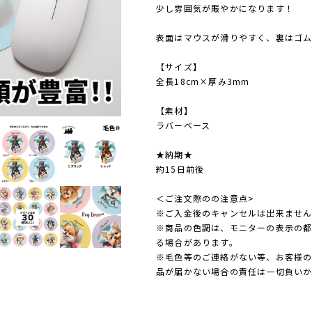
少し雰囲気が賑やかになります！
表面はマウスが滑りやすく、裏はゴ
【サイズ】
全長18cm×厚み3mm
【素材】
ラバーベース
★納期★
約15日前後
＜ご注文際のの注意点>
※ご入金後のキャンセルは出来ませ
※商品の色調は、モニターの表示の
る場合があります。
※毛色等のご連絡がない等、お客様
品が届かない場合の責任は一切負い