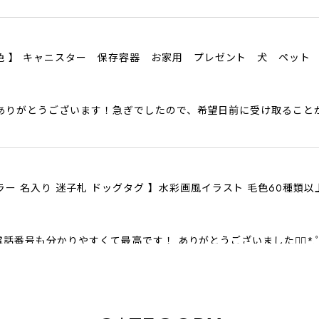
色6色 】 キャニスター 保存容器 お家用 プレゼント 犬 ペット
ありがとうございます！急ぎでしたので、希望日前に受け取ること
ラー 名入り 迷子札 ドッグタグ 】水彩画風イラスト 毛色60種類
話番号も分かりやすくて最高です！ ありがとうございました❁⃘*.
クスフンド 】 キャニスター 保存容器 お家用 プレゼント 犬 