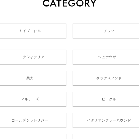
CATEGORY
トイプードル
チワワ
色4色 】 手帳 スマホケース 犬 うちの子 iPhone & Android
ヨークシャテリア
シュナウザー
た袋まで可愛かったです。 ご連絡が取りづらい点だけ少し不安にな
柴犬
ダックスフンド
リー 】 手帳 スマホケース 犬 うちの子 プレゼント ペット And
マルチーズ
ビーグル
ましたが… 可愛い商品が届きました！大満足です♪
ゴールデンレトリバー
イタリアングレーハウンド