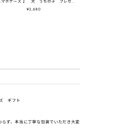
スマホケース 】 犬 うちの子 プレゼン
ト Android対応
¥3,680
ッズ ギフト
わらず、本当に丁寧な包装でいただき大変