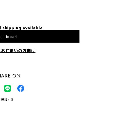
l shipping available
dd to cart
にお住まいの方向け
HARE ON
通報する