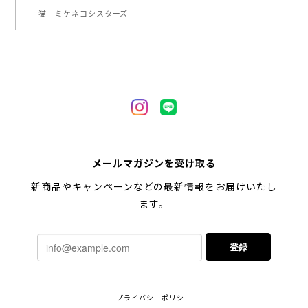
【 ヒーロー ペキニーズ 】 マグカップ 犬 ペット うちの子 犬グッズ ギフト プレゼント 母の日
猫 ミケネコシスターズ
2024/05/04
【 自然に囲まれた ペキニーズ 】 マグカップ 犬 ペット うちの子 犬グッズ ギフト プレゼント 母の日
2024/05/04
【 キュンです ペキニーズ 】 マグカップ 犬 ペット うちの子 犬グッズ ギフト プレゼント 母の日
メールマガジンを受け取る
2024/05/04
新商品やキャンペーンなどの最新情報をお届けいたし
ます。
【 柴犬 毛色3色】マグカップ お家用 プレゼント コーギーブラザーズ 犬 うちの子
登録
2024/02/10
連休明けに発送と言われていたのに、その前に到着しま
プライバシーポリシー
した！とても早い対応でありがとうございました。 プ