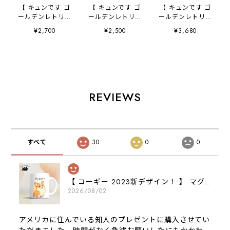
【 キュンです ゴ
【 キュンです ゴ
【 キュンです ゴ
ールデンレトリバ
ールデンレトリバ
ールデンレトリバ
ー 】 スマホケー
ー 】 キャニスタ
ー 】 手帳 スマホ
¥2,700
¥2,500
¥3,680
ス クリアソフト
ー 保存容器 お
ケース 犬 うち
ケース 犬 犬グ
家用 プレゼン
の子 プレゼン
ッズ プレゼン
ト 犬 ペット
ト ペット
ト アンドロイド
うちの子 犬グッ
Android対応
対応
ズ
REVIEWS
すべて
30
0
0
【 コーギー 2023新デザイン！ 】 マグカップ お家用 プレゼント 犬 うちの子 犬グッズ ギフト
2026/08/02
アメリカに住んでいる知人のプレゼントに購入させてい