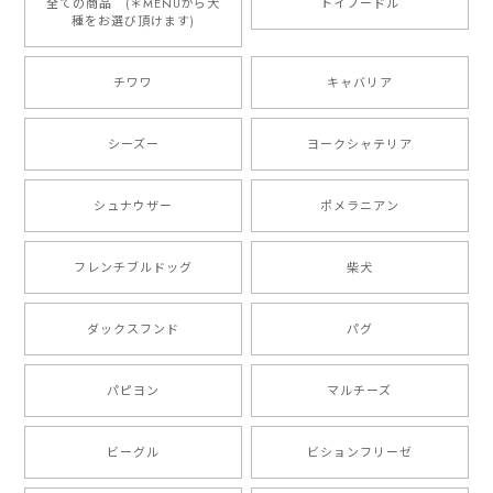
りやすくて最高です！ ありがとうございました❁⃘*.ﾟ
全ての商品 (＊MENUから犬
トイプードル
種をお選び頂けます)
ご縁がありましたら、またよろしくお願いいたします。
チワワ
キャバリア
【 自然に囲まれた ダックスフンド 】 キャニスター 保存容器 お家用 プレゼント 犬 ペット うちの子 犬グッズ
2025/05/13
シーズー
ヨークシャテリア
シュナウザー
ポメラニアン
【 ボーダーコリー 水彩画風 毛色4色 】 手帳 スマホケース 犬 うちの子 iPhone & Android
2025/05/09
フレンチブルドッグ
柴犬
もう叫ぶほど可愛くて最高です。 届いた袋まで可愛か
ダックスフンド
パグ
ったです。 ご連絡が取りづらい点だけ少し不安になり
ましたが、商品の素敵さでチャラです。 本当に可愛
い。ありがとうございます。
パピヨン
マルチーズ
ビーグル
ビションフリーゼ
【 キュンです ボーダーコリー 】 手帳 スマホケース 犬 うちの子 プレゼント ペット Android対応
2024/10/28