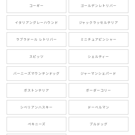
コーギー
ゴールデンレトリバー
注文受領連絡が無かったのでハラハラしましたが… 可
愛い商品が届きました！大満足です♪
イタリアングレーハウンド
ジャックラッセルテリア
ラブラドール レトリバー
ミニチュアピンシャー
【 自然に囲まれた ポメラニアン 】マグカップ 犬 ペット うちの子 犬グッズ ギフト プレゼント 母の日
2024/07/09
スピッツ
シェルティー
とても可愛かったです。６月にももが（17歳）で亡くな
バーニーズマウンテンドッグ
ジャーマンシェパード
りまして、元気な時の顔がそっくりだったので、注文し
ました。ありがとうございました。
ボストンテリア
ボーダーコリー
【 ”ロイヤル”シリーズ 犬種選べる キャニスター 】保存容器 プレゼント ギフト 犬 ペット うちの子 犬グッズ
シベリアンハスキー
ドーベルマン
2024/05/22
ペキニーズ
ブルドッグ