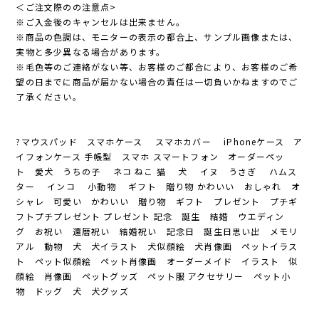
＜ご注文際のの注意点>
※ご入金後のキャンセルは出来ません。
※商品の色調は、モニターの表示の都合上、サンプル画像または、
実物と多少異なる場合があります。
※毛色等のご連絡がない等、お客様のご都合により、お客様のご希
望の日までに商品が届かない場合の責任は一切負いかねますのでご
了承ください。
?マウスパッド スマホケース スマホカバー iPhoneケース ア
イフォンケース 手帳型 スマホ スマートフォン オーダーペッ
ト 愛犬 うちの子 ネコ ねこ 猫 犬 イヌ うさぎ ハムス
ター インコ 小動物 ギフト 贈り物 かわいい おしゃれ オ
シャレ 可愛い かわいい 贈り物 ギフト プレゼント プチギ
フトプチプレゼント プレゼント 記念 誕生 結婚 ウエディン
グ お祝い 還暦祝い 結婚祝い 記念日 誕生日思い出 メモリ
アル 動物 犬 犬イラスト 犬似顔絵 犬肖像画 ペットイラス
ト ペット似顔絵 ペット肖像画 オーダーメイド イラスト 似
顔絵 肖像画 ペットグッズ ペット服 アクセサリー ペット小
物 ドッグ 犬 犬グッズ