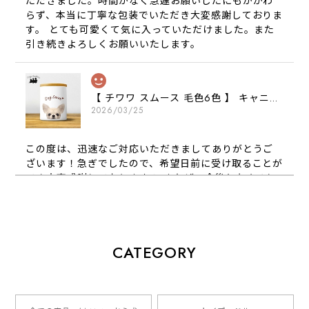
ただきました。時間がなく急遽お願いしたにもかかわ
らず、本当に丁寧な包装でいただき大変感謝しておりま
す。 とても可愛くて気に入っていただけました。また
引き続きよろしくお願いいたします。
【 チワワ スムース 毛色6色 】 キャニスター 保存容器 お家用 プレゼント 犬 ペット うちの子 犬グッズ
2026/03/25
この度は、迅速なご対応いただきましてありがとうご
ざいます！急ぎでしたので、希望日前に受け取ることが
でき大変感謝しております！ またぜひ今後ともよろし
くお願いします
【 犬種選べる パステルカラー 名入り 迷子札 ドッグタグ 】水彩画風イラスト 毛色60種類以上 ペット 犬 プレゼント
CATEGORY
2026/01/16
とっても可愛くて、わんちゃんの名前や電話番号も分か