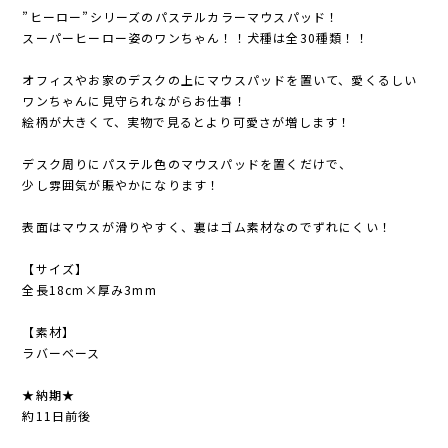
”ヒーロー”シリーズのパステルカラーマウスパッド！
スーパーヒーロー姿のワンちゃん！！犬種は全30種類！！
オフィスやお家のデスクの上にマウスパッドを置いて、愛くるしい
ワンちゃんに見守られながらお仕事！
絵柄が大きくて、実物で見るとより可愛さが増します！
デスク周りにパステル色のマウスパッドを置くだけで、
少し雰囲気が賑やかになります！
表面はマウスが滑りやすく、裏はゴム素材なのでずれにくい！
【サイズ】
全長18cm×厚み3mm
【素材】
ラバーベース
★納期★
約11日前後