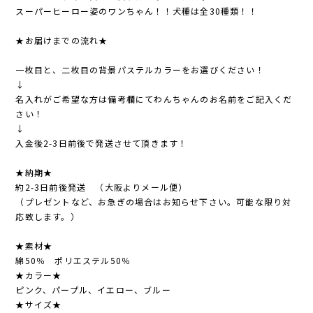
スーパーヒーロー姿のワンちゃん！！犬種は全30種類！！
★お届けまでの流れ★
一枚目と、二枚目の背景パステルカラーをお選びください！
↓
名入れがご希望な方は備考欄にてわんちゃんのお名前をご記入くだ
さい！
↓
入金後2-3日前後で発送させて頂きます！
★納期★
約2-3日前後発送 （大阪よりメール便）
（プレゼントなど、お急ぎの場合はお知らせ下さい。可能な限り対
応致します。）
★素材★
綿50％ ポリエステル50％
★カラー★
ピンク、パープル、イエロー、ブルー
★サイズ★