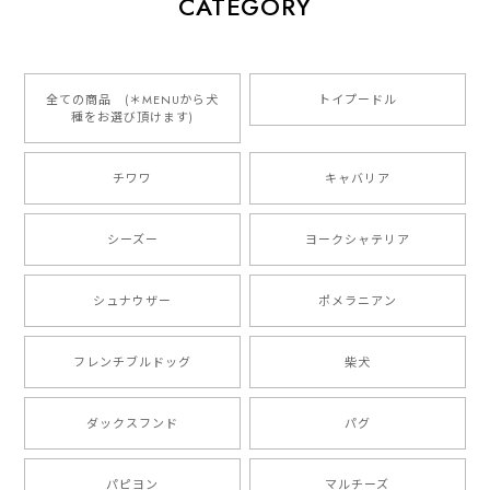
CATEGORY
2026/01/16
とっても可愛くて、わんちゃんの名前や電話番号も分か
りやすくて最高です！ ありがとうございました❁⃘*.ﾟ
全ての商品 (＊MENUから犬
トイプードル
種をお選び頂けます)
ご縁がありましたら、またよろしくお願いいたします。
チワワ
キャバリア
【 自然に囲まれた ダックスフンド 】 キャニスター 保存容器 お家用 プレゼント 犬 ペット うちの子 犬グッズ
2025/05/13
シーズー
ヨークシャテリア
シュナウザー
ポメラニアン
【 ボーダーコリー 水彩画風 毛色4色 】 手帳 スマホケース 犬 うちの子 iPhone & Android
2025/05/09
フレンチブルドッグ
柴犬
もう叫ぶほど可愛くて最高です。 届いた袋まで可愛か
ダックスフンド
パグ
ったです。 ご連絡が取りづらい点だけ少し不安になり
ましたが、商品の素敵さでチャラです。 本当に可愛
い。ありがとうございます。
パピヨン
マルチーズ