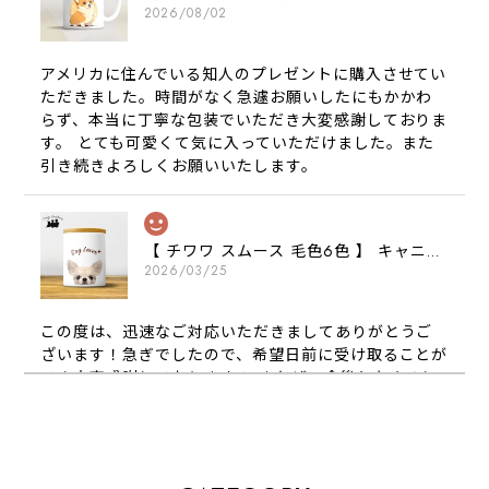
2026/08/02
アメリカに住んでいる知人のプレゼントに購入させてい
ただきました。時間がなく急遽お願いしたにもかかわ
らず、本当に丁寧な包装でいただき大変感謝しておりま
す。 とても可愛くて気に入っていただけました。また
引き続きよろしくお願いいたします。
【 チワワ スムース 毛色6色 】 キャニスター 保存容器 お家用 プレゼント 犬 ペット うちの子 犬グッズ
2026/03/25
この度は、迅速なご対応いただきましてありがとうご
ざいます！急ぎでしたので、希望日前に受け取ることが
でき大変感謝しております！ またぜひ今後ともよろし
くお願いします
【 犬種選べる パステルカラー 名入り 迷子札 ドッグタグ 】水彩画風イラスト 毛色60種類以上 ペット 犬 プレゼント