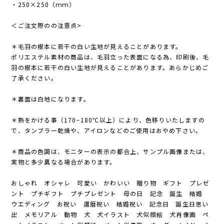
・250×250（ｍｍ）
＜ご注文際のの注意点>
＊毛羽の根本に若干の白い生地が見えることがあります。
ポリエステル素材の商品は、毛羽立った表面になる為、印刷後、毛
羽の根本に若干の白い生地が見えることがあります。あらかじめご
了承ください。
＊裏面は白地になります。
＊熱をかける事（170−180℃以上）により、色移りいたしますの
で、タンブラー乾燥や、アイロンなどのご使用はおやめ下さい。
＊商品の色調は、モニターの表示の都合上、サンプル画像または、
実物と多少異なる場合があります。
おしゃれ オシャレ 可愛い かわいい 贈り物 ギフト プレゼ
ント プチギフト プチプレゼント 母の日 記念 誕生 結婚
ウエディング お祝い 還暦祝い 結婚祝い 記念日 誕生日思い
出 メモリアル 動物 犬 犬イラスト 犬似顔絵 犬肖像画 ペ