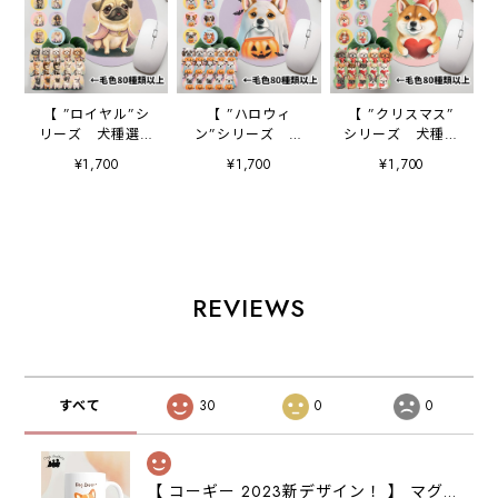
【 ”ロイヤル”シ
【 ”ハロウィ
【 ”クリスマス”
リーズ 犬種選べ
ン”シリーズ 犬
シリーズ 犬種選
る マウスパッド
種選べる マウスパ
べる マウスパッド
¥1,700
¥1,700
¥1,700
】 パステルカラ
ッド 】 パステル
】 パステルカラ
ー 犬 ペット
カラー 犬 ペッ
ー 犬 ペット
うちの子 犬グッ
ト うちの子 犬
うちの子 犬グッ
ズ プレゼント
グッズ プレゼン
ズ プレゼント
ト
REVIEWS
すべて
30
0
0
【 コーギー 2023新デザイン！ 】 マグカップ お家用 プレゼント 犬 うちの子 犬グッズ ギフト