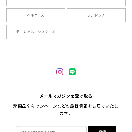
2024/05/22
ペキニーズ
ブルドッグ
【 ヒーロー ペキニーズ 】 マグカップ 犬 ペット うちの子 犬グッズ ギフト プレゼント 母の日
猫 ミケネコシスターズ
2024/05/04
【 自然に囲まれた ペキニーズ 】 マグカップ 犬 ペット うちの子 犬グッズ ギフト プレゼント 母の日
2024/05/04
【 キュンです ペキニーズ 】 マグカップ 犬 ペット うちの子 犬グッズ ギフト プレゼント 母の日
メールマガジンを受け取る
2024/05/04
新商品やキャンペーンなどの最新情報をお届けいたし
ます。
【 柴犬 毛色3色】マグカップ お家用 プレゼント コーギーブラザーズ 犬 うちの子
登録