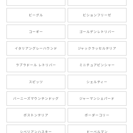
ビーグル
ビションフリーゼ
【 キュンです ボーダーコリー 】 手帳 スマホケース 犬 うちの子 プレゼント ペット Android対応
2024/10/28
コーギー
ゴールデンレトリバー
注文受領連絡が無かったのでハラハラしましたが… 可
愛い商品が届きました！大満足です♪
イタリアングレーハウンド
ジャックラッセルテリア
ラブラドール レトリバー
ミニチュアピンシャー
【 自然に囲まれた ポメラニアン 】マグカップ 犬 ペット うちの子 犬グッズ ギフト プレゼント 母の日
2024/07/09
スピッツ
シェルティー
とても可愛かったです。６月にももが（17歳）で亡くな
バーニーズマウンテンドッグ
ジャーマンシェパード
りまして、元気な時の顔がそっくりだったので、注文し
ました。ありがとうございました。
ボストンテリア
ボーダーコリー
【 ”ロイヤル”シリーズ 犬種選べる キャニスター 】保存容器 プレゼント ギフト 犬 ペット うちの子 犬グッズ
シベリアンハスキー
ドーベルマン