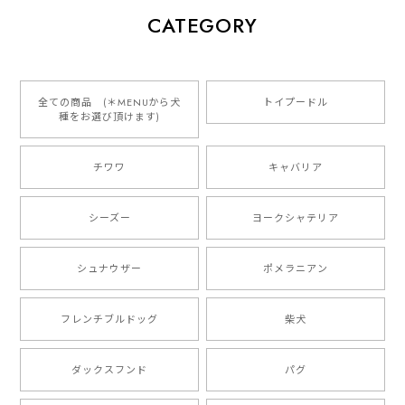
【 犬種選べる パステルカラー 名入り 迷子札 ドッグタグ 】水彩画風イラスト 毛色60種類以上 ペット 犬 プレゼント
CATEGORY
2026/01/16
とっても可愛くて、わんちゃんの名前や電話番号も分か
りやすくて最高です！ ありがとうございました❁⃘*.ﾟ
全ての商品 (＊MENUから犬
トイプードル
種をお選び頂けます)
ご縁がありましたら、またよろしくお願いいたします。
チワワ
キャバリア
【 自然に囲まれた ダックスフンド 】 キャニスター 保存容器 お家用 プレゼント 犬 ペット うちの子 犬グッズ
2025/05/13
シーズー
ヨークシャテリア
シュナウザー
ポメラニアン
【 ボーダーコリー 水彩画風 毛色4色 】 手帳 スマホケース 犬 うちの子 iPhone & Android
2025/05/09
フレンチブルドッグ
柴犬
もう叫ぶほど可愛くて最高です。 届いた袋まで可愛か
ダックスフンド
パグ
ったです。 ご連絡が取りづらい点だけ少し不安になり
ましたが、商品の素敵さでチャラです。 本当に可愛