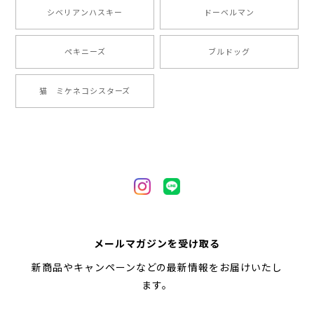
【 ”ロイヤル”シリーズ 犬種選べる キャニスター 】保存容器 プレゼント ギフト 犬 ペット うちの子 犬グッズ
シベリアンハスキー
ドーベルマン
2024/05/22
ペキニーズ
ブルドッグ
【 ヒーロー ペキニーズ 】 マグカップ 犬 ペット うちの子 犬グッズ ギフト プレゼント 母の日
猫 ミケネコシスターズ
2024/05/04
【 自然に囲まれた ペキニーズ 】 マグカップ 犬 ペット うちの子 犬グッズ ギフト プレゼント 母の日
2024/05/04
【 キュンです ペキニーズ 】 マグカップ 犬 ペット うちの子 犬グッズ ギフト プレゼント 母の日
メールマガジンを受け取る
2024/05/04
新商品やキャンペーンなどの最新情報をお届けいたし
ます。