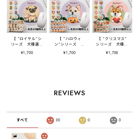
【 ”ロイヤル”シ
【 ”ハロウィ
【 ”クリスマス”
リーズ 犬種選べ
ン”シリーズ 犬
シリーズ 犬種選
る マウスパッド
種選べる マウスパ
べる マウスパッド
¥1,700
¥1,700
¥1,700
】 パステルカラ
ッド 】 パステル
】 パステルカラ
ー 犬 ペット
カラー 犬 ペッ
ー 犬 ペット
うちの子 犬グッ
ト うちの子 犬
うちの子 犬グッ
ズ プレゼント
グッズ プレゼン
ズ プレゼント
ト
REVIEWS
すべて
30
0
0