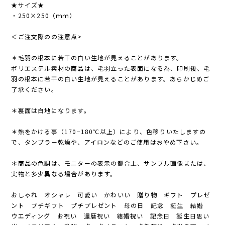
★サイズ★
・250×250（ｍｍ）
＜ご注文際のの注意点>
＊毛羽の根本に若干の白い生地が見えることがあります。
ポリエステル素材の商品は、毛羽立った表面になる為、印刷後、毛
羽の根本に若干の白い生地が見えることがあります。あらかじめご
了承ください。
＊裏面は白地になります。
＊熱をかける事（170−180℃以上）により、色移りいたしますの
で、タンブラー乾燥や、アイロンなどのご使用はおやめ下さい。
＊商品の色調は、モニターの表示の都合上、サンプル画像または、
実物と多少異なる場合があります。
おしゃれ オシャレ 可愛い かわいい 贈り物 ギフト プレゼ
ント プチギフト プチプレゼント 母の日 記念 誕生 結婚
ウエディング お祝い 還暦祝い 結婚祝い 記念日 誕生日思い