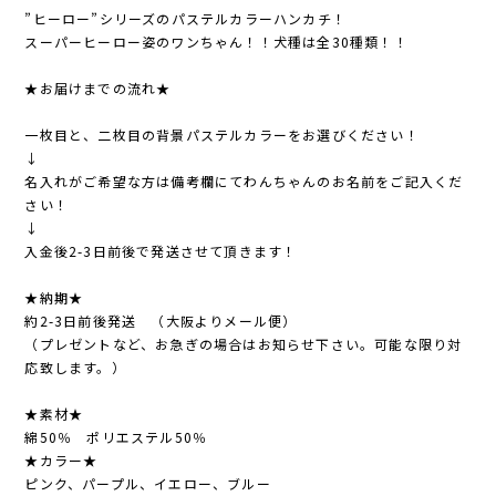
”ヒーロー”シリーズのパステルカラーハンカチ！
スーパーヒーロー姿のワンちゃん！！犬種は全30種類！！
★お届けまでの流れ★
一枚目と、二枚目の背景パステルカラーをお選びください！
↓
名入れがご希望な方は備考欄にてわんちゃんのお名前をご記入くだ
さい！
↓
入金後2-3日前後で発送させて頂きます！
★納期★
約2-3日前後発送 （大阪よりメール便）
（プレゼントなど、お急ぎの場合はお知らせ下さい。可能な限り対
応致します。）
★素材★
綿50％ ポリエステル50％
★カラー★
ピンク、パープル、イエロー、ブルー