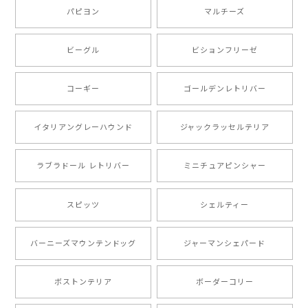
い。ありがとうございます。
パピヨン
マルチーズ
ビーグル
ビションフリーゼ
【 キュンです ボーダーコリー 】 手帳 スマホケース 犬 うちの子 プレゼント ペット Android対応
2024/10/28
コーギー
ゴールデンレトリバー
注文受領連絡が無かったのでハラハラしましたが… 可
愛い商品が届きました！大満足です♪
イタリアングレーハウンド
ジャックラッセルテリア
ラブラドール レトリバー
ミニチュアピンシャー
【 自然に囲まれた ポメラニアン 】マグカップ 犬 ペット うちの子 犬グッズ ギフト プレゼント 母の日
2024/07/09
スピッツ
シェルティー
とても可愛かったです。６月にももが（17歳）で亡くな
バーニーズマウンテンドッグ
ジャーマンシェパード
りまして、元気な時の顔がそっくりだったので、注文し
ました。ありがとうございました。
ボストンテリア
ボーダーコリー