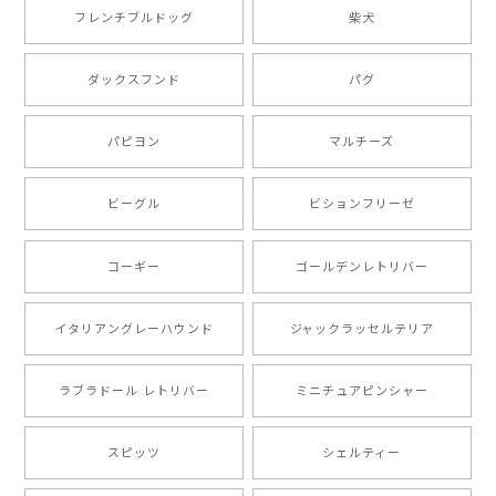
2025/05/09
フレンチブルドッグ
柴犬
もう叫ぶほど可愛くて最高です。 届いた袋まで可愛か
ダックスフンド
パグ
ったです。 ご連絡が取りづらい点だけ少し不安になり
ましたが、商品の素敵さでチャラです。 本当に可愛
い。ありがとうございます。
パピヨン
マルチーズ
ビーグル
ビションフリーゼ
【 キュンです ボーダーコリー 】 手帳 スマホケース 犬 うちの子 プレゼント ペット Android対応
2024/10/28
コーギー
ゴールデンレトリバー
注文受領連絡が無かったのでハラハラしましたが… 可
愛い商品が届きました！大満足です♪
イタリアングレーハウンド
ジャックラッセルテリア
ラブラドール レトリバー
ミニチュアピンシャー
【 自然に囲まれた ポメラニアン 】マグカップ 犬 ペット うちの子 犬グッズ ギフト プレゼント 母の日
2024/07/09
スピッツ
シェルティー