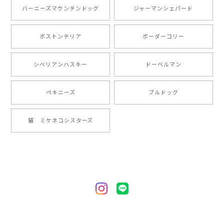
とても可愛かったです。６月にももが（17歳）で亡くな
バーニーズマウンテンドッグ
ジャーマンシェパード
りまして、元気な時の顔がそっくりだったので、注文し
ました。ありがとうございました。
ボストンテリア
ボーダーコリー
【 ”ロイヤル”シリーズ 犬種選べる キャニスター 】保存容器 プレゼント ギフト 犬 ペット うちの子 犬グッズ
シベリアンハスキー
ドーベルマン
2024/05/22
ペキニーズ
ブルドッグ
【 ヒーロー ペキニーズ 】 マグカップ 犬 ペット うちの子 犬グッズ ギフト プレゼント 母の日
猫 ミケネコシスターズ
2024/05/04
【 自然に囲まれた ペキニーズ 】 マグカップ 犬 ペット うちの子 犬グッズ ギフト プレゼント 母の日
2024/05/04