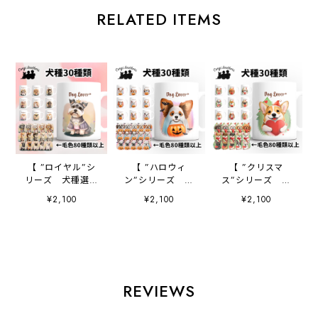
RELATED ITEMS
【 ”ロイヤル”シ
【 ”ハロウィ
【 ”クリスマ
リーズ 犬種選べ
ン”シリーズ 犬
ス”シリーズ 犬
る マグカップ 】
種選べる マグカッ
種選べる マグカッ
¥2,100
¥2,100
¥2,100
お家用 犬 ペッ
プ 】 お家用
プ 】 お家用
ト プレゼント
犬 ペット プレ
犬 ペット プレ
うちの子 犬グッ
ゼント うちの
ゼント うちの
ズ 母の日
子 犬グッズ 母
子 犬グッズ 母
の日
の日
REVIEWS