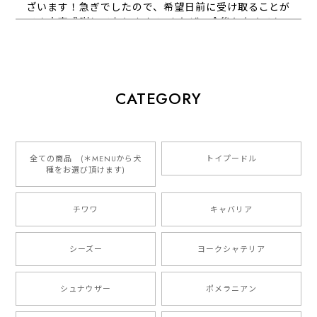
ざいます！急ぎでしたので、希望日前に受け取ることが
でき大変感謝しております！ またぜひ今後ともよろし
くお願いします
【 犬種選べる パステルカラー 名入り 迷子札 ドッグタグ 】水彩画風イラスト 毛色60種類以上 ペット 犬 プレゼント
CATEGORY
2026/01/16
とっても可愛くて、わんちゃんの名前や電話番号も分か
りやすくて最高です！ ありがとうございました❁⃘*.ﾟ
全ての商品 (＊MENUから犬
トイプードル
種をお選び頂けます)
ご縁がありましたら、またよろしくお願いいたします。
チワワ
キャバリア
【 自然に囲まれた ダックスフンド 】 キャニスター 保存容器 お家用 プレゼント 犬 ペット うちの子 犬グッズ
2025/05/13
シーズー
ヨークシャテリア
シュナウザー
ポメラニアン
【 ボーダーコリー 水彩画風 毛色4色 】 手帳 スマホケース 犬 うちの子 iPhone & Android