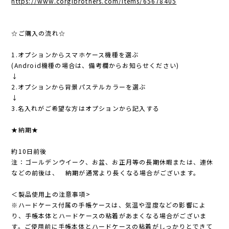
https://www.corgibrothers.com/items/65678405
☆ご購入の流れ☆
1.オプションからスマホケース機種を選ぶ
(Android機種の場合は、備考欄からお知らせください)
↓
2.オプションから背景パステルカラーを選ぶ
↓
3.名入れがご希望な方はオプションから記入する
★納期★
約10日前後
注：ゴールデンウイーク、お盆、お正月等の長期休暇または、連休
などの前後は、 納期が通常より長くなる場合がございます。
＜製品使用上の注意事項>
※ハードケース付属の手帳ケースは、気温や湿度などの影響によ
り、手帳本体とハードケースの粘着があまくなる場合がございま
す。ご使用前に手帳本体とハードケースの粘着がしっかりとできて