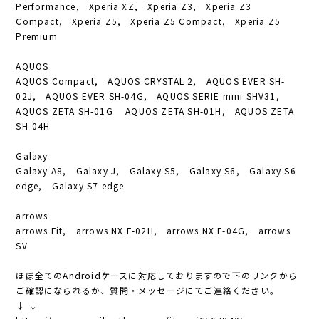
Performance, Xperia XZ, Xperia Z3, Xperia Z3
Compact, Xperia Z5, Xperia Z5 Compact, Xperia Z5
Premium
AQUOS
AQUOS Compact, AQUOS CRYSTAL 2, AQUOS EVER SH-
02J, AQUOS EVER SH-04G, AQUOS SERIE mini SHV31,
AQUOS ZETA SH-01G AQUOS ZETA SH-01H, AQUOS ZETA
SH-04H
Galaxy
Galaxy A8, Galaxy J, Galaxy S5, Galaxy S6, Galaxy S6
edge, Galaxy S7 edge
arrows
arrows Fit, arrows NX F-02H, arrows NX F-04G, arrows
SV
ほぼ全てのAndroidケースに対応しておりますので下のリンクから
ご確認になられるか、質問・メッセージにてご連絡ください。
↓ ↓