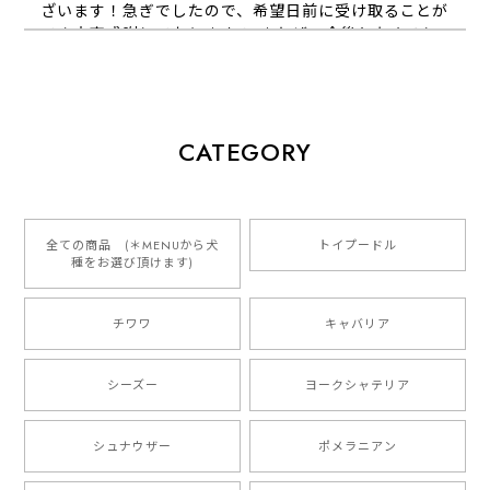
ざいます！急ぎでしたので、希望日前に受け取ることが
でき大変感謝しております！ またぜひ今後ともよろし
くお願いします
【 犬種選べる パステルカラー 名入り 迷子札 ドッグタグ 】水彩画風イラスト 毛色60種類以上 ペット 犬 プレゼント
CATEGORY
2026/01/16
とっても可愛くて、わんちゃんの名前や電話番号も分か
りやすくて最高です！ ありがとうございました❁⃘*.ﾟ
全ての商品 (＊MENUから犬
トイプードル
種をお選び頂けます)
ご縁がありましたら、またよろしくお願いいたします。
チワワ
キャバリア
【 自然に囲まれた ダックスフンド 】 キャニスター 保存容器 お家用 プレゼント 犬 ペット うちの子 犬グッズ
2025/05/13
シーズー
ヨークシャテリア
シュナウザー
ポメラニアン
【 ボーダーコリー 水彩画風 毛色4色 】 手帳 スマホケース 犬 うちの子 iPhone & Android