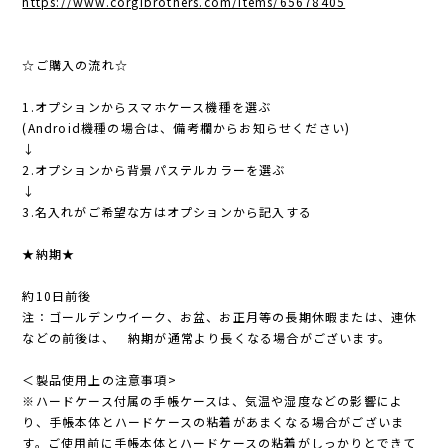
https://www.corgibrothers.com/items/65678405
☆ご購入の流れ☆
1.オプションからスマホケース機種を選ぶ
(Android機種の場合は、備考欄からお知らせください)
↓
2.オプションから背景パステルカラーを選ぶ
↓
3.名入れがご希望な方はオプションから記入する
★納期★
約10日前後
注：ゴールデンウイーク、お盆、お正月等の長期休暇または、連休
などの前後は、 納期が通常より長くなる場合がございます。
＜製品使用上の注意事項>
※ハードケース付属の手帳ケースは、気温や湿度などの影響によ
り、手帳本体とハードケースの粘着があまくなる場合がございま
す。ご使用前に手帳本体とハードケースの粘着がしっかりとできて