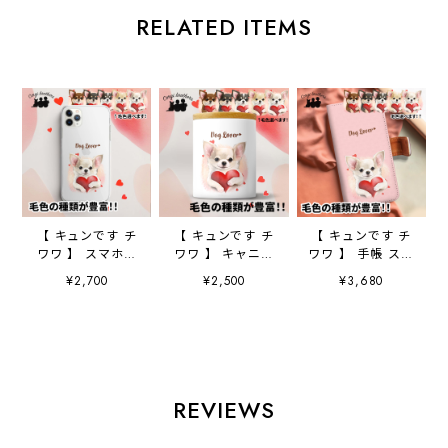
RELATED ITEMS
【 キュンです チ
【 キュンです チ
【 キュンです チ
ワワ 】 スマホケ
ワワ 】 キャニス
ワワ 】 手帳 スマ
ース クリアソフ
ター 保存容器
ホケース 犬 う
¥2,700
¥2,500
¥3,680
トケース 犬 犬
お家用 プレゼン
ちの子 プレゼン
グッズ プレゼン
ト 犬 ペット
ト ペット
ト アンドロイド
うちの子 犬グッ
Android対応
対応
ズ
REVIEWS