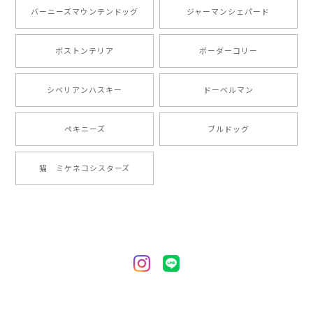
とても可愛かったです。６月にももが（17歳）で亡くな
バーニーズマウンテンドッグ
ジャーマンシェパード
りまして、元気な時の顔がそっくりだったので、注文し
ました。ありがとうございました。
ボストンテリア
ボーダーコリー
【 ”ロイヤル”シリーズ 犬種選べる キャニスター 】保存容器 プレゼント ギフト 犬 ペット うちの子 犬グッズ
シベリアンハスキー
ドーベルマン
2024/05/22
ペキニーズ
ブルドッグ
【 ヒーロー ペキニーズ 】 マグカップ 犬 ペット うちの子 犬グッズ ギフト プレゼント 母の日
猫 ミケネコシスターズ
2024/05/04
【 自然に囲まれた ペキニーズ 】 マグカップ 犬 ペット うちの子 犬グッズ ギフト プレゼント 母の日
2024/05/04