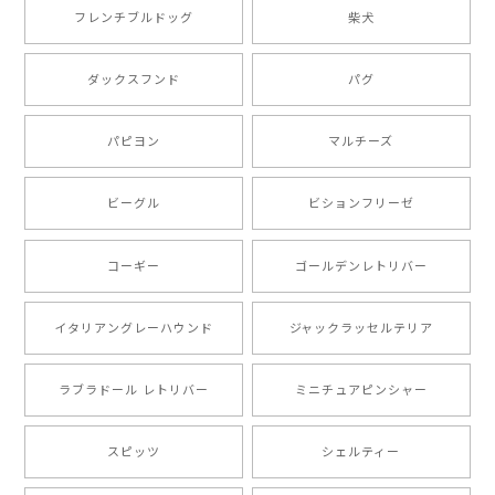
2025/05/09
フレンチブルドッグ
柴犬
もう叫ぶほど可愛くて最高です。 届いた袋まで可愛か
ダックスフンド
パグ
ったです。 ご連絡が取りづらい点だけ少し不安になり
ましたが、商品の素敵さでチャラです。 本当に可愛
い。ありがとうございます。
パピヨン
マルチーズ
ビーグル
ビションフリーゼ
【 キュンです ボーダーコリー 】 手帳 スマホケース 犬 うちの子 プレゼント ペット Android対応
2024/10/28
コーギー
ゴールデンレトリバー
注文受領連絡が無かったのでハラハラしましたが… 可
愛い商品が届きました！大満足です♪
イタリアングレーハウンド
ジャックラッセルテリア
ラブラドール レトリバー
ミニチュアピンシャー
【 自然に囲まれた ポメラニアン 】マグカップ 犬 ペット うちの子 犬グッズ ギフト プレゼント 母の日
2024/07/09
スピッツ
シェルティー