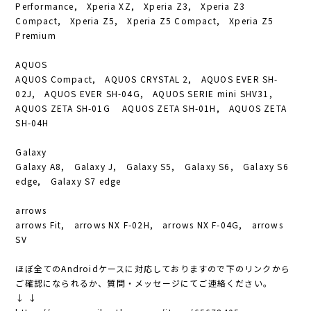
Performance, Xperia XZ, Xperia Z3, Xperia Z3
Compact, Xperia Z5, Xperia Z5 Compact, Xperia Z5
Premium
AQUOS
AQUOS Compact, AQUOS CRYSTAL 2, AQUOS EVER SH-
02J, AQUOS EVER SH-04G, AQUOS SERIE mini SHV31,
AQUOS ZETA SH-01G AQUOS ZETA SH-01H, AQUOS ZETA
SH-04H
Galaxy
Galaxy A8, Galaxy J, Galaxy S5, Galaxy S6, Galaxy S6
edge, Galaxy S7 edge
arrows
arrows Fit, arrows NX F-02H, arrows NX F-04G, arrows
SV
ほぼ全てのAndroidケースに対応しておりますので下のリンクから
ご確認になられるか、質問・メッセージにてご連絡ください。
↓ ↓