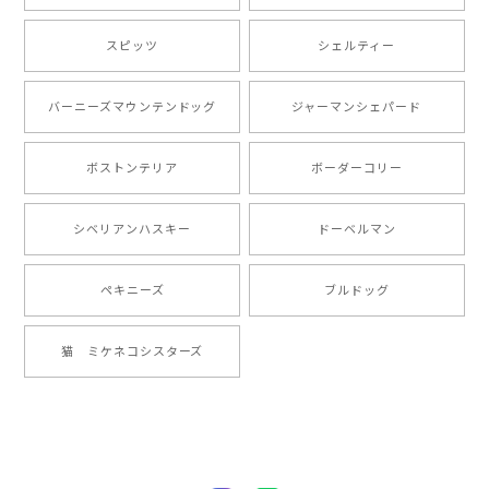
【 自然に囲まれた ポメラニアン 】マグカップ 犬 ペット うちの子 犬グッズ ギフト プレゼント 母の日
2024/07/09
スピッツ
シェルティー
とても可愛かったです。６月にももが（17歳）で亡くな
バーニーズマウンテンドッグ
ジャーマンシェパード
りまして、元気な時の顔がそっくりだったので、注文し
ました。ありがとうございました。
ボストンテリア
ボーダーコリー
【 ”ロイヤル”シリーズ 犬種選べる キャニスター 】保存容器 プレゼント ギフト 犬 ペット うちの子 犬グッズ
シベリアンハスキー
ドーベルマン
2024/05/22
ペキニーズ
ブルドッグ
【 ヒーロー ペキニーズ 】 マグカップ 犬 ペット うちの子 犬グッズ ギフト プレゼント 母の日
猫 ミケネコシスターズ
2024/05/04
【 自然に囲まれた ペキニーズ 】 マグカップ 犬 ペット うちの子 犬グッズ ギフト プレゼント 母の日
2024/05/04