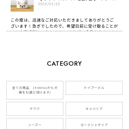
2026/03/25
この度は、迅速なご対応いただきましてありがとうご
ざいます！急ぎでしたので、希望日前に受け取ることが
でき大変感謝しております！ またぜひ今後ともよろし
くお願いします
【 犬種選べる パステルカラー 名入り 迷子札 ドッグタグ 】水彩画風イラスト 毛色60種類以上 ペット 犬 プレゼント
CATEGORY
2026/01/16
とっても可愛くて、わんちゃんの名前や電話番号も分か
りやすくて最高です！ ありがとうございました❁⃘*.ﾟ
全ての商品 (＊MENUから犬
トイプードル
種をお選び頂けます)
ご縁がありましたら、またよろしくお願いいたします。
チワワ
キャバリア
【 自然に囲まれた ダックスフンド 】 キャニスター 保存容器 お家用 プレゼント 犬 ペット うちの子 犬グッズ
2025/05/13
シーズー
ヨークシャテリア