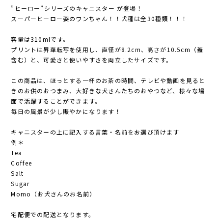
”ヒーロー”シリーズのキャニスター が登場！
スーパーヒーロー姿のワンちゃん！！犬種は全30種類！！！
容量は310mlです。
プリントは昇華転写を使用し、直径が8.2cm、高さが10.5cm（蓋
含む）と、可愛さと使いやすさを両立したサイズです。
この商品は、ほっとする一杯のお茶の時間、テレビや動画を見ると
きのお供のおつまみ、大好きな犬さんたちのおやつなど、様々な場
面で活躍することができます。
毎日の風景が少し賑やかになります！
キャニスターの上に記入する言葉・名前をお選び頂けます
例＊
Tea
Coffee
Salt
Sugar
Momo（お犬さんのお名前）
宅配便での配送となります。