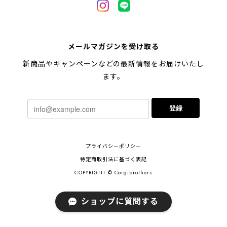
【 キュンです ペキニーズ 】 マグカップ 犬 ペット うちの子 犬グッズ ギフト プレゼント 母の日
メールマガジンを受け取る
2024/05/04
新商品やキャンペーンなどの最新情報をお届けいたし
ます。
【 柴犬 毛色3色】マグカップ お家用 プレゼント コーギーブラザーズ 犬 うちの子
登録
2024/02/10
連休明けに発送と言われていたのに、その前に到着しま
プライバシーポリシー
した！とても早い対応でありがとうございました。 プ
レゼント用だったけど自分用にも買いたいと思います。
特定商取引法に基づく表記
ありがとうございました！！！
COPYRIGHT © Corgibrothers
ショップに質問する
【 ポメラニアン 2023新デザイン！】 マグカップ お家用 プレゼント 犬 うちの子 犬グッズ ギフト
2023/11/18