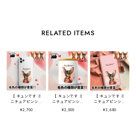
RELATED ITEMS
【 キュンです ミ
【 キュンです ミ
【 キュンです ミ
ニチュアピンシャ
ニチュアピンシャ
ニチュアピンシャ
ー 】 スマホケー
ー 】 キャニスタ
ー 】 手帳 スマホ
¥2,700
¥2,500
¥3,680
ス クリアソフト
ー 保存容器 お
ケース 犬 うち
ケース 犬 犬グ
家用 プレゼン
の子 プレゼン
ッズ プレゼン
ト 犬 ペット
ト ペット
ト アンドロイド
うちの子 犬グッ
Android対応
対応
ズ