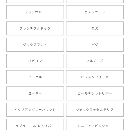
シュナウザー
ポメラニアン
【 ボーダーコリー 水彩画風 毛色4色 】 手帳 スマホケース 犬 うちの子 iPhone & Android
2025/05/09
フレンチブルドッグ
柴犬
もう叫ぶほど可愛くて最高です。 届いた袋まで可愛か
ダックスフンド
パグ
ったです。 ご連絡が取りづらい点だけ少し不安になり
ましたが、商品の素敵さでチャラです。 本当に可愛
い。ありがとうございます。
パピヨン
マルチーズ
ビーグル
ビションフリーゼ
【 キュンです ボーダーコリー 】 手帳 スマホケース 犬 うちの子 プレゼント ペット Android対応
2024/10/28
コーギー
ゴールデンレトリバー
注文受領連絡が無かったのでハラハラしましたが… 可
愛い商品が届きました！大満足です♪
イタリアングレーハウンド
ジャックラッセルテリア
ラブラドール レトリバー
ミニチュアピンシャー