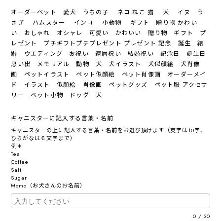
オーダーペット 愛犬 うちの子 ネコ ねこ 猫 犬 イヌ う
さぎ ハムスター インコ 小動物 ギフト 贈り物 かわい
い おしゃれ オシャレ 可愛い かわいい 贈り物 ギフト プ
レゼント プチギフトプチプレゼント プレゼント 記念 誕生 結
婚 ウエディング お祝い 還暦祝い 結婚祝い 記念日 誕生日
思い出 メモリアル 動物 犬 犬イラスト 犬似顔絵 犬肖像
画 ペットイラスト ペット似顔絵 ペット肖像画 オーダーメイ
ド イラスト 似顔絵 肖像画 ペットグッズ ペット服 アクセサ
リー ペット小物 ドッグ 犬
キャニスターに記入する言葉・名前
キャニスターの上に記入する言葉・名前をお選び頂けます（英字は10字、
ひらがなは６文字まで）
例＊
Tea
Coffee
Salt
Sugar
Momo（お犬さんのお名前）
0
/
30