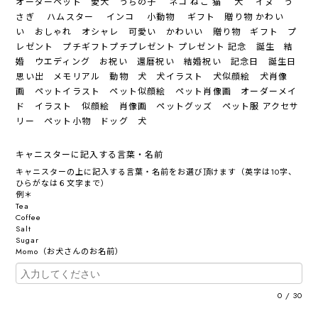
オーダーペット 愛犬 うちの子 ネコ ねこ 猫 犬 イヌ う
さぎ ハムスター インコ 小動物 ギフト 贈り物 かわい
い おしゃれ オシャレ 可愛い かわいい 贈り物 ギフト プ
レゼント プチギフトプチプレゼント プレゼント 記念 誕生 結
婚 ウエディング お祝い 還暦祝い 結婚祝い 記念日 誕生日
思い出 メモリアル 動物 犬 犬イラスト 犬似顔絵 犬肖像
画 ペットイラスト ペット似顔絵 ペット肖像画 オーダーメイ
ド イラスト 似顔絵 肖像画 ペットグッズ ペット服 アクセサ
リー ペット小物 ドッグ 犬
キャニスターに記入する言葉・名前
キャニスターの上に記入する言葉・名前をお選び頂けます（英字は10字、
ひらがなは６文字まで）
例＊
Tea
Coffee
Salt
Sugar
Momo（お犬さんのお名前）
0
/
30