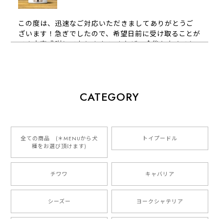
この度は、迅速なご対応いただきましてありがとうご
ざいます！急ぎでしたので、希望日前に受け取ることが
でき大変感謝しております！ またぜひ今後ともよろし
くお願いします
【 犬種選べる パステルカラー 名入り 迷子札 ドッグタグ 】水彩画風イラスト 毛色60種類以上 ペット 犬 プレゼント
CATEGORY
2026/01/16
とっても可愛くて、わんちゃんの名前や電話番号も分か
りやすくて最高です！ ありがとうございました❁⃘*.ﾟ
全ての商品 (＊MENUから犬
トイプードル
種をお選び頂けます)
ご縁がありましたら、またよろしくお願いいたします。
チワワ
キャバリア
【 自然に囲まれた ダックスフンド 】 キャニスター 保存容器 お家用 プレゼント 犬 ペット うちの子 犬グッズ
2025/05/13
シーズー
ヨークシャテリア