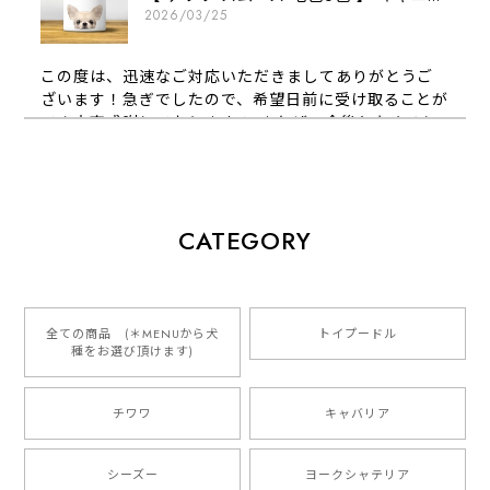
2026/03/25
この度は、迅速なご対応いただきましてありがとうご
ざいます！急ぎでしたので、希望日前に受け取ることが
でき大変感謝しております！ またぜひ今後ともよろし
くお願いします
【 犬種選べる パステルカラー 名入り 迷子札 ドッグタグ 】水彩画風イラスト 毛色60種類以上 ペット 犬 プレゼント
CATEGORY
2026/01/16
とっても可愛くて、わんちゃんの名前や電話番号も分か
りやすくて最高です！ ありがとうございました❁⃘*.ﾟ
全ての商品 (＊MENUから犬
トイプードル
種をお選び頂けます)
ご縁がありましたら、またよろしくお願いいたします。
チワワ
キャバリア
【 自然に囲まれた ダックスフンド 】 キャニスター 保存容器 お家用 プレゼント 犬 ペット うちの子 犬グッズ
2025/05/13
シーズー
ヨークシャテリア