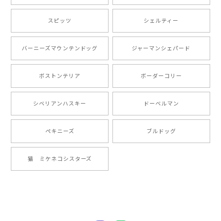
【 自然に囲まれた ポメラニアン 】マグカップ 犬 ペット うちの子 犬グッズ ギフト プレゼント 母の日
2024/07/09
スピッツ
シェルティー
とても可愛かったです。６月にももが（17歳）で亡くな
バーニーズマウンテンドッグ
ジャーマンシェパード
りまして、元気な時の顔がそっくりだったので、注文し
ました。ありがとうございました。
ボストンテリア
ボーダーコリー
【 ”ロイヤル”シリーズ 犬種選べる キャニスター 】保存容器 プレゼント ギフト 犬 ペット うちの子 犬グッズ
シベリアンハスキー
ドーベルマン
2024/05/22
ペキニーズ
ブルドッグ
【 ヒーロー ペキニーズ 】 マグカップ 犬 ペット うちの子 犬グッズ ギフト プレゼント 母の日
猫 ミケネコシスターズ
2024/05/04
【 自然に囲まれた ペキニーズ 】 マグカップ 犬 ペット うちの子 犬グッズ ギフト プレゼント 母の日
2024/05/04