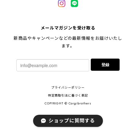
【 キュンです ペキニーズ 】 マグカップ 犬 ペット うちの子 犬グッズ ギフト プレゼント 母の日
メールマガジンを受け取る
2024/05/04
新商品やキャンペーンなどの最新情報をお届けいたし
ます。
【 柴犬 毛色3色】マグカップ お家用 プレゼント コーギーブラザーズ 犬 うちの子
登録
2024/02/10
連休明けに発送と言われていたのに、その前に到着しま
プライバシーポリシー
した！とても早い対応でありがとうございました。 プ
レゼント用だったけど自分用にも買いたいと思います。
特定商取引法に基づく表記
ありがとうございました！！！
COPYRIGHT © Corgibrothers
ショップに質問する
【 ポメラニアン 2023新デザイン！】 マグカップ お家用 プレゼント 犬 うちの子 犬グッズ ギフト
2023/11/18