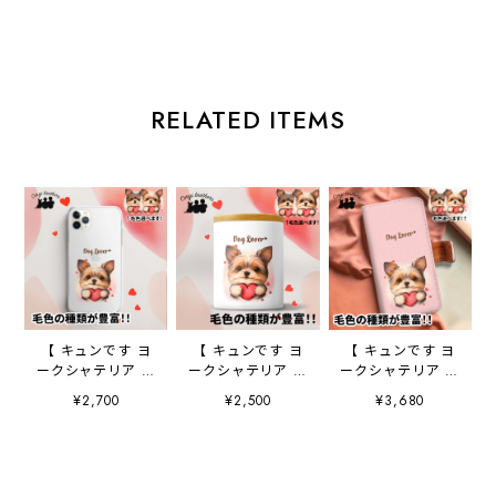
RELATED ITEMS
【 キュンです ヨ
【 キュンです ヨ
【 キュンです ヨ
ークシャテリア 】
ークシャテリア 】
ークシャテリア 】
スマホケース ク
キャニスター 保
手帳 スマホケー
¥2,700
¥2,500
¥3,680
リアソフトケー
存容器 お家用
ス 犬 うちの
ス 犬 犬グッ
プレゼント 犬
子 プレゼント
ズ プレゼント
ペット うちの
ペット Android
アンドロイド対応
子 犬グッズ
対応