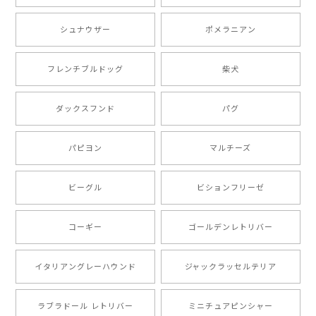
シュナウザー
ポメラニアン
【 ボーダーコリー 水彩画風 毛色4色 】 手帳 スマホケース 犬 うちの子 iPhone & Android
2025/05/09
フレンチブルドッグ
柴犬
もう叫ぶほど可愛くて最高です。 届いた袋まで可愛か
ダックスフンド
パグ
ったです。 ご連絡が取りづらい点だけ少し不安になり
ましたが、商品の素敵さでチャラです。 本当に可愛
い。ありがとうございます。
パピヨン
マルチーズ
ビーグル
ビションフリーゼ
【 キュンです ボーダーコリー 】 手帳 スマホケース 犬 うちの子 プレゼント ペット Android対応
2024/10/28
コーギー
ゴールデンレトリバー
注文受領連絡が無かったのでハラハラしましたが… 可
愛い商品が届きました！大満足です♪
イタリアングレーハウンド
ジャックラッセルテリア
ラブラドール レトリバー
ミニチュアピンシャー