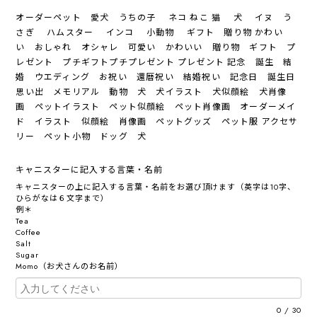
オーダーペット 愛犬 うちの子 ネコ ねこ 猫 犬 イヌ う
さぎ ハムスター インコ 小動物 ギフト 贈り物 かわい
い おしゃれ オシャレ 可愛い かわいい 贈り物 ギフト プ
レゼント プチギフトプチプレゼント プレゼント 記念 誕生 結
婚 ウエディング お祝い 還暦祝い 結婚祝い 記念日 誕生日
思い出 メモリアル 動物 犬 犬イラスト 犬似顔絵 犬肖像
画 ペットイラスト ペット似顔絵 ペット肖像画 オーダーメイ
ド イラスト 似顔絵 肖像画 ペットグッズ ペット服 アクセサ
リー ペット小物 ドッグ 犬
キャニスターに記入する言葉・名前
キャニスターの上に記入する言葉・名前をお選び頂けます（英字は10字、
ひらがなは６文字まで）
例＊
Tea
Coffee
Salt
Sugar
Momo（お犬さんのお名前）
0
/
30