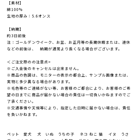
【素材】
綿100%
生地の厚み：5.6オンス
【納期】
約3日前後
注：ゴールデンウイーク、お盆、お正月等の長期休暇または、連休
などの前後は、 納期が通常より長くなる場合がございます。
＜ご注文際のの注意点>
※ご入金後のキャンセルは出来ません。
※商品の色調は、モニターの表示の都合上、サンプル画像または、
実物と多少異なる場合があります。
※毛色等のご連絡がない等、お客様のご都合により、お客様のご希
望の日までに商品が届かない場合の責任は一切負いかねますのでご
了承ください。
※交通事情や天候等により、指定した日時に届かない場合は、責任
を負いかねます。
ペット 愛犬 犬 いぬ うちの子 ネコ ねこ 猫 イヌ うさ