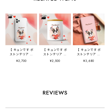
【 キュンです ボ
【 キュンです ボ
【 キュンです ボ
ストンテリア 】
ストンテリア 】
ストンテリア 】
スマホケース ク
キャニスター 保
手帳 スマホケー
¥2,700
¥2,500
¥3,680
リアソフトケー
存容器 お家用
ス 犬 うちの
ス 犬 犬グッ
プレゼント 犬
子 プレゼント
ズ プレゼント
ペット うちの
ペット Android
アンドロイド対応
子 犬グッズ
対応
REVIEWS