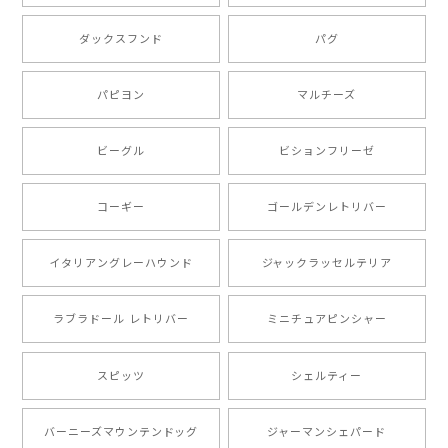
もう叫ぶほど可愛くて最高です。 届いた袋まで可愛か
ダックスフンド
パグ
ったです。 ご連絡が取りづらい点だけ少し不安になり
ましたが、商品の素敵さでチャラです。 本当に可愛
い。ありがとうございます。
パピヨン
マルチーズ
ビーグル
ビションフリーゼ
【 キュンです ボーダーコリー 】 手帳 スマホケース 犬 うちの子 プレゼント ペット Android対応
2024/10/28
コーギー
ゴールデンレトリバー
注文受領連絡が無かったのでハラハラしましたが… 可
愛い商品が届きました！大満足です♪
イタリアングレーハウンド
ジャックラッセルテリア
ラブラドール レトリバー
ミニチュアピンシャー
【 自然に囲まれた ポメラニアン 】マグカップ 犬 ペット うちの子 犬グッズ ギフト プレゼント 母の日
2024/07/09
スピッツ
シェルティー
とても可愛かったです。６月にももが（17歳）で亡くな
バーニーズマウンテンドッグ
ジャーマンシェパード
りまして、元気な時の顔がそっくりだったので、注文し