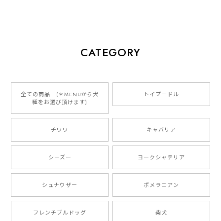
くお願いします
【 犬種選べる パステルカラー 名入り 迷子札 ドッグタグ 】水彩画風イラスト 毛色60種類以上 ペット 犬 プレゼント
CATEGORY
2026/01/16
とっても可愛くて、わんちゃんの名前や電話番号も分か
りやすくて最高です！ ありがとうございました❁⃘*.ﾟ
全ての商品 (＊MENUから犬
トイプードル
種をお選び頂けます)
ご縁がありましたら、またよろしくお願いいたします。
チワワ
キャバリア
【 自然に囲まれた ダックスフンド 】 キャニスター 保存容器 お家用 プレゼント 犬 ペット うちの子 犬グッズ
2025/05/13
シーズー
ヨークシャテリア
シュナウザー
ポメラニアン
【 ボーダーコリー 水彩画風 毛色4色 】 手帳 スマホケース 犬 うちの子 iPhone & Android
2025/05/09
フレンチブルドッグ
柴犬