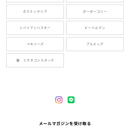
ました。ありがとうございました。
ボストンテリア
ボーダーコリー
【 ”ロイヤル”シリーズ 犬種選べる キャニスター 】保存容器 プレゼント ギフト 犬 ペット うちの子 犬グッズ
シベリアンハスキー
ドーベルマン
2024/05/22
ペキニーズ
ブルドッグ
【 ヒーロー ペキニーズ 】 マグカップ 犬 ペット うちの子 犬グッズ ギフト プレゼント 母の日
猫 ミケネコシスターズ
2024/05/04
【 自然に囲まれた ペキニーズ 】 マグカップ 犬 ペット うちの子 犬グッズ ギフト プレゼント 母の日
2024/05/04
【 キュンです ペキニーズ 】 マグカップ 犬 ペット うちの子 犬グッズ ギフト プレゼント 母の日
メールマガジンを受け取る
2024/05/04