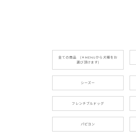
【 自然に囲まれた ダッ
2025/05/13
全ての商品 (＊MENUから犬種をお
選び頂けます)
【 ボーダーコリー 水彩画風 毛
2025/05/09
シーズー
もう叫ぶほど可愛くて最高です。 届い
本当に可愛い。ありがとうございます。
フレンチブルドッグ
【 キュンです ボーダーコ
パピヨン
2024/10/28