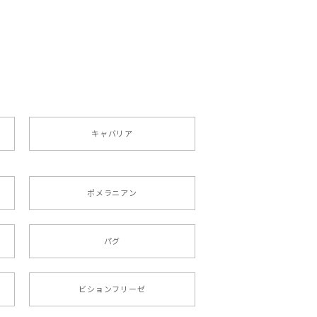
ペット うちの子 犬グッズ
キャバリア
ポメラニアン
りましたが、商品の素敵さでチャラです。
パグ
roid対応
ビションフリーゼ