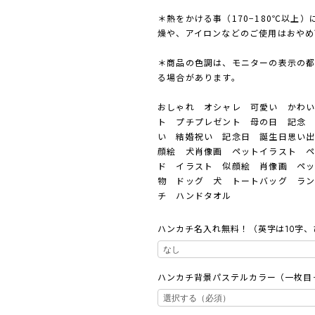
＊熱をかける事（170−180℃以上
燥や、アイロンなどのご使用はおやめ
＊商品の色調は、モニターの表示の
る場合があります。
おしゃれ オシャレ 可愛い かわ
ト プチプレゼント 母の日 記念 
い 結婚祝い 記念日 誕生日思い
顔絵 犬肖像画 ペットイラスト 
ド イラスト 似顔絵 肖像画 ペッ
物 ドッグ 犬 トートバッグ ラ
チ ハンドタオル
ハンカチ名入れ無料！（英字は10字
ハンカチ背景パステルカラー（一枚目