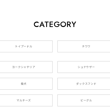
CATEGORY
クスフンド 】 キャニスター 保存容器 お家用 プレゼント 犬 
トイプードル
チワワ
色4色 】 手帳 スマホケース 犬 うちの子 iPhone & Android
ヨークシャテリア
シュナウザー
た袋まで可愛かったです。 ご連絡が取りづらい点だけ少し不安にな
柴犬
ダックスフンド
リー 】 手帳 スマホケース 犬 うちの子 プレゼント ペット And
マルチーズ
ビーグル