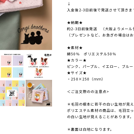
↓
入金後2-3日前後で発送させて頂きま
★納期★
約2-3日前後発送 （大阪よりメール
（プレゼントなど、お急ぎの場合はお
★素材★
綿50％ ポリエステル50％
★カラー★
ピンク、パープル、イエロー、ブルー
★サイズ★
・250×250（ｍｍ）
＜ご注文際のの注意点>
＊毛羽の根本に若干の白い生地が見え
ポリエステル素材の商品は、毛羽立
の白い生地が見えることがあります。
＊裏面は白地になります。