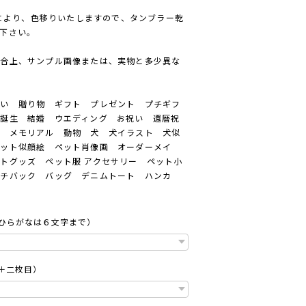
）により、色移りいたしますので、タンブラー乾
下さい。
都合上、サンプル画像または、実物と多少異な
いい 贈り物 ギフト プレゼント プチギフ
誕生 結婚 ウエディング お祝い 還暦祝
出 メモリアル 動物 犬 犬イラスト 犬似
ペット似顔絵 ペット肖像画 オーダーメイ
トグッズ ペット服 アクセサリー ペット小
ンチバック バッグ デニムトート ハンカ
、ひらがなは６文字まで）
＋二枚目）