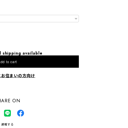
l shipping available
dd to cart
にお住まいの方向け
HARE ON
通報する