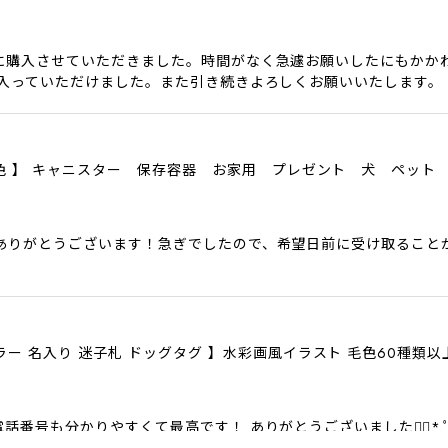
に購入させていただきました。時間がなく急遽お願いしたにもかか
に入っていただけました。また引き続きよろしくお願いいたします。
色6色 】 キャニスター 保存容器 お家用 プレゼント 犬 ペット
ありがとうございます！急ぎでしたので、希望日前に受け取ること
ラー 名入り 迷子札 ドッグタグ 】水彩画風イラスト 毛色60種類
話番号も分かりやすくて最高です！ ありがとうございました❁⃘*.