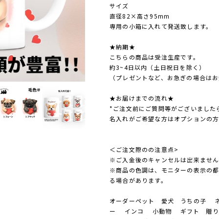
サイズ
直径82×高さ95mm
専用の小箱に入れて発送致します。
★納期★
こちらの商品は受注生産です。
約3~4日以内（土日祝日を除く）
（プレゼントなど、お急ぎの場合はお
★お届けまでの流れ★
*ご注文前にご質問等がございました
名入れがご希望な方はオプションの
＜ご注文際のの注意点>
※ご入金後のキャンセルは出来ませ
※商品の色調は、モニターの表示の
る場合があります。
オーダーペット 愛犬 うちの子 ネ
ー インコ 小動物 ギフト 贈り