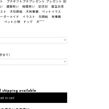
ト プチギフトプチプレゼント プレゼント 記
い 還暦祝い 結婚祝い 記念日 誕生日思
ラスト 犬似顔絵 犬肖像画 ペットイラス
オーダーメイド イラスト 似顔絵 肖像画
 ペット小物 ドッグ 犬"""
字まで）
l shipping available
dd to cart