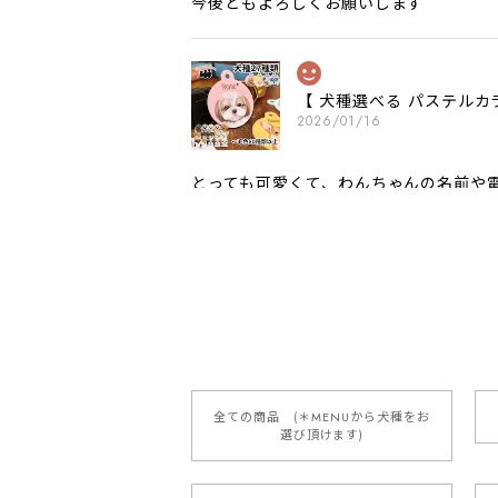
今後ともよろしくお願いします
【 犬種選べる パステルカ
2026/01/16
とっても可愛くて、わんちゃんの名前や電
願いいたします。
【 自然に囲まれた ダッ
2025/05/13
全ての商品 (＊MENUから犬種をお
選び頂けます)
【 ボーダーコリー 水彩画風 毛
2025/05/09