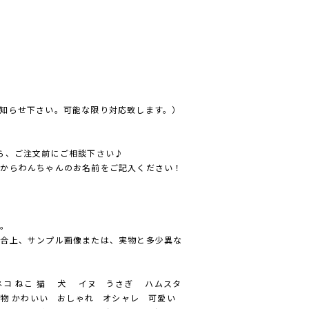
知らせ下さい。可能な限り対応致します。）
ら、ご注文前にご相談下さい♪
方からわんちゃんのお名前をご記入ください！
ん。
都合上、サンプル画像または、実物と多少異な
コ ねこ 猫 犬 イヌ うさぎ ハムスタ
物 かわいい おしゃれ オシャレ 可愛い