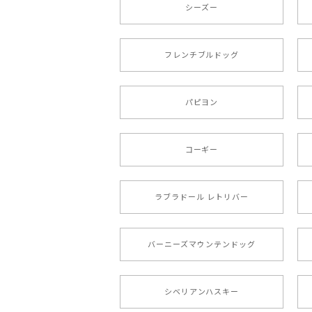
シーズー
もう叫ぶほど可愛くて最高です。 届い
本当に可愛い。ありがとうございます。
フレンチブルドッグ
【 キュンです ボーダーコ
パピヨン
2024/10/28
注文受領連絡が無かったのでハラハラし
コーギー
ラブラドール レトリバー
【 自然に囲まれた ポメ
2024/07/09
バーニーズマウンテンドッグ
とても可愛かったです。６月にももが（
シベリアンハスキー