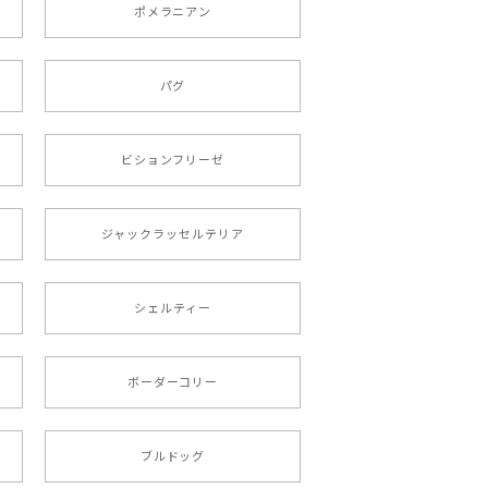
ポメラニアン
りましたが、商品の素敵さでチャラです。
パグ
roid対応
ビションフリーゼ
ジャックラッセルテリア
シェルティー
 プレゼント 母の日
ボーダーコリー
文しました。ありがとうございました。
ブルドッグ