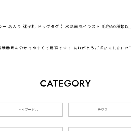
ラー 名入り 迷子札 ドッグタグ 】水彩画風イラスト 毛色60種類
話番号も分かりやすくて最高です！ ありがとうございました❁⃘*.
CATEGORY
クスフンド 】 キャニスター 保存容器 お家用 プレゼント 犬 
トイプードル
チワワ
色4色 】 手帳 スマホケース 犬 うちの子 iPhone & Android