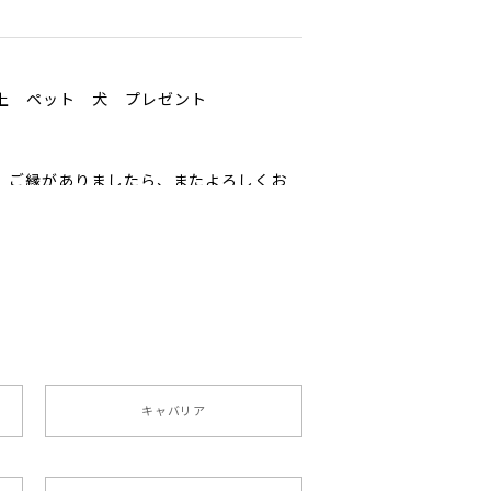
以上 ペット 犬 プレゼント
ﾟ ご縁がありましたら、またよろしくお
ペット うちの子 犬グッズ
キャバリア