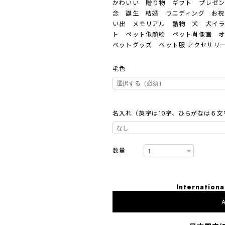
かわいい 贈り物 ギフト プレゼン
念 誕生 結婚 ウエディング お祝
い出 メモリアル 動物 犬 犬イ
ト ペット似顔絵 ペット肖像画 
ペットグッズ ペット服 アクセサリー
毛色
名入れ（英字は10字、ひらがなは６文
数量
Internationa
A