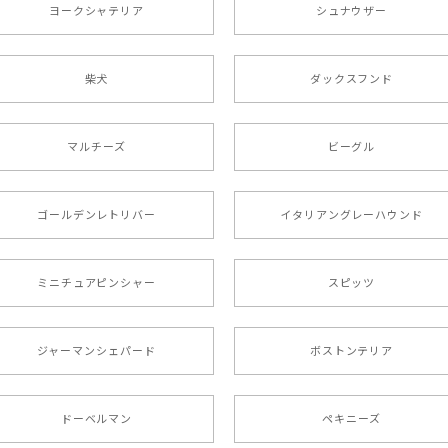
ヨークシャテリア
シュナウザー
た袋まで可愛かったです。 ご連絡が取りづらい点だけ少し不安にな
柴犬
ダックスフンド
リー 】 手帳 スマホケース 犬 うちの子 プレゼント ペット And
マルチーズ
ビーグル
ましたが… 可愛い商品が届きました！大満足です♪
ゴールデンレトリバー
イタリアングレーハウンド
ミニチュアピンシャー
スピッツ
ラニアン 】マグカップ 犬 ペット うちの子 犬グッズ ギフト
ジャーマンシェパード
ボストンテリア
17歳）で亡くなりまして、元気な時の顔がそっくりだったので、注
ドーベルマン
ペキニーズ