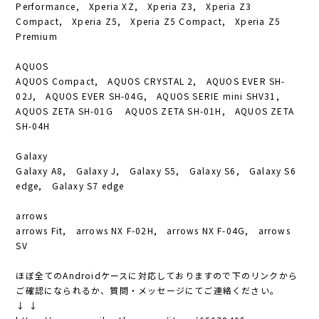
Performance, Xperia XZ, Xperia Z3, Xperia Z3
Compact, Xperia Z5, Xperia Z5 Compact, Xperia Z5
Premium
AQUOS
AQUOS Compact, AQUOS CRYSTAL 2, AQUOS EVER SH-
02J, AQUOS EVER SH-04G, AQUOS SERIE mini SHV31,
AQUOS ZETA SH-01G AQUOS ZETA SH-01H, AQUOS ZETA
SH-04H
Galaxy
Galaxy A8, Galaxy J, Galaxy S5, Galaxy S6, Galaxy S6
edge, Galaxy S7 edge
arrows
arrows Fit, arrows NX F-02H, arrows NX F-04G, arrows
SV
ほぼ全てのAndroidケースに対応しておりますので下のリンクから
ご確認になられるか、質問・メッセージにてご連絡ください。
↓ ↓