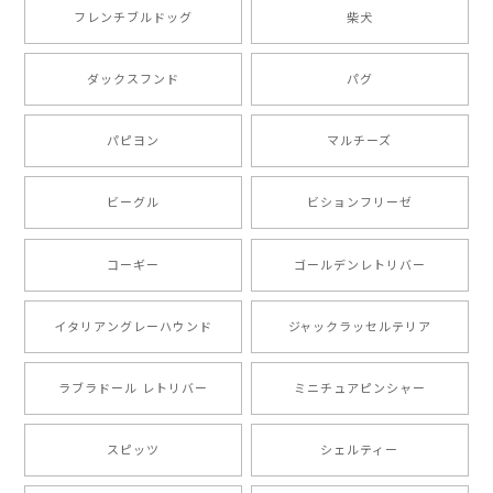
2025/05/09
フレンチブルドッグ
柴犬
もう叫ぶほど可愛くて最高です。 届いた袋まで可愛か
ダックスフンド
パグ
ったです。 ご連絡が取りづらい点だけ少し不安になり
ましたが、商品の素敵さでチャラです。 本当に可愛
い。ありがとうございます。
パピヨン
マルチーズ
ビーグル
ビションフリーゼ
【 キュンです ボーダーコリー 】 手帳 スマホケース 犬 うちの子 プレゼント ペット Android対応
2024/10/28
コーギー
ゴールデンレトリバー
注文受領連絡が無かったのでハラハラしましたが… 可
愛い商品が届きました！大満足です♪
イタリアングレーハウンド
ジャックラッセルテリア
ラブラドール レトリバー
ミニチュアピンシャー
【 自然に囲まれた ポメラニアン 】マグカップ 犬 ペット うちの子 犬グッズ ギフト プレゼント 母の日
2024/07/09
スピッツ
シェルティー