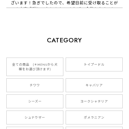
ざいます！急ぎでしたので、希望日前に受け取ることが
でき大変感謝しております！ またぜひ今後ともよろし
くお願いします
【 犬種選べる パステルカラー 名入り 迷子札 ドッグタグ 】水彩画風イラスト 毛色60種類以上 ペット 犬 プレゼント
CATEGORY
2026/01/16
とっても可愛くて、わんちゃんの名前や電話番号も分か
りやすくて最高です！ ありがとうございました❁⃘*.ﾟ
全ての商品 (＊MENUから犬
トイプードル
種をお選び頂けます)
ご縁がありましたら、またよろしくお願いいたします。
チワワ
キャバリア
【 自然に囲まれた ダックスフンド 】 キャニスター 保存容器 お家用 プレゼント 犬 ペット うちの子 犬グッズ
2025/05/13
シーズー
ヨークシャテリア
シュナウザー
ポメラニアン
【 ボーダーコリー 水彩画風 毛色4色 】 手帳 スマホケース 犬 うちの子 iPhone & Android