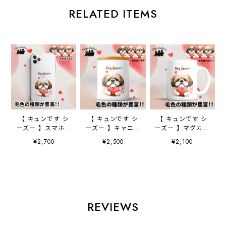
RELATED ITEMS
【 キュンです シ
【 キュンです シ
【 キュンです シ
ーズー 】スマホケ
ーズー 】キャニス
ーズー 】マグカッ
ース クリアソフ
ター 保存容器
プ 犬 ペット
¥2,700
¥2,500
¥2,100
トケース 犬 犬
お家用 プレゼン
うちの子 犬グッ
グッズ プレゼン
ト 犬 ペット
ズ ギフト プレ
ト アンドロイド
うちの子 犬グッ
ゼント 母の日
対応
ズ
REVIEWS