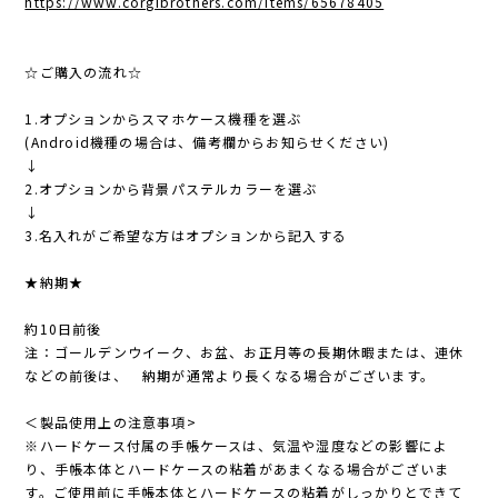
https://www.corgibrothers.com/items/65678405
☆ご購入の流れ☆
1.オプションからスマホケース機種を選ぶ
(Android機種の場合は、備考欄からお知らせください)
↓
2.オプションから背景パステルカラーを選ぶ
↓
3.名入れがご希望な方はオプションから記入する
★納期★
約10日前後
注：ゴールデンウイーク、お盆、お正月等の長期休暇または、連休
などの前後は、 納期が通常より長くなる場合がございます。
＜製品使用上の注意事項>
※ハードケース付属の手帳ケースは、気温や湿度などの影響によ
り、手帳本体とハードケースの粘着があまくなる場合がございま
す。ご使用前に手帳本体とハードケースの粘着がしっかりとできて