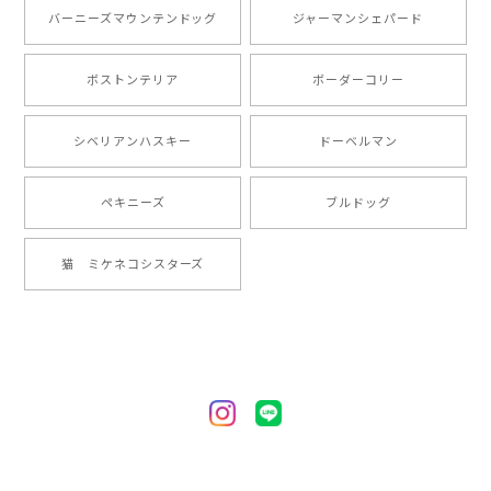
とても可愛かったです。６月にももが（17歳）で亡くな
バーニーズマウンテンドッグ
ジャーマンシェパード
りまして、元気な時の顔がそっくりだったので、注文し
ました。ありがとうございました。
ボストンテリア
ボーダーコリー
【 ”ロイヤル”シリーズ 犬種選べる キャニスター 】保存容器 プレゼント ギフト 犬 ペット うちの子 犬グッズ
シベリアンハスキー
ドーベルマン
2024/05/22
ペキニーズ
ブルドッグ
【 ヒーロー ペキニーズ 】 マグカップ 犬 ペット うちの子 犬グッズ ギフト プレゼント 母の日
猫 ミケネコシスターズ
2024/05/04
【 自然に囲まれた ペキニーズ 】 マグカップ 犬 ペット うちの子 犬グッズ ギフト プレゼント 母の日
2024/05/04