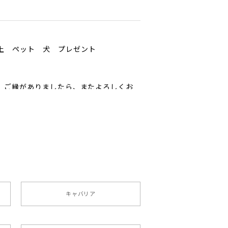
以上 ペット 犬 プレゼント
ﾟ ご縁がありましたら、またよろしくお
ペット うちの子 犬グッズ
キャバリア