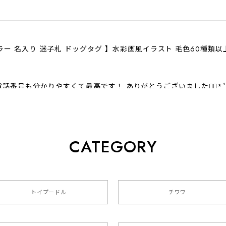
ラー 名入り 迷子札 ドッグタグ 】水彩画風イラスト 毛色60種類
話番号も分かりやすくて最高です！ ありがとうございました❁⃘*.
CATEGORY
クスフンド 】 キャニスター 保存容器 お家用 プレゼント 犬 
トイプードル
チワワ
色4色 】 手帳 スマホケース 犬 うちの子 iPhone & Android