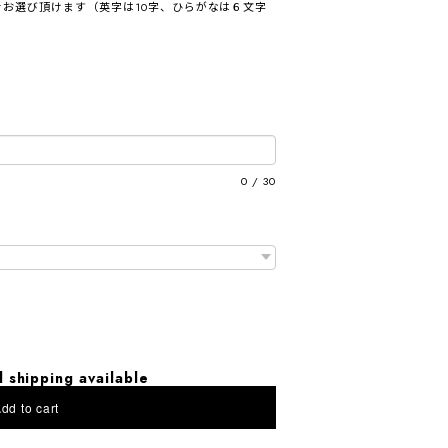
お選び頂けます（英字は10字、ひらがなは６文字
0
/
30
l shipping available
dd to cart