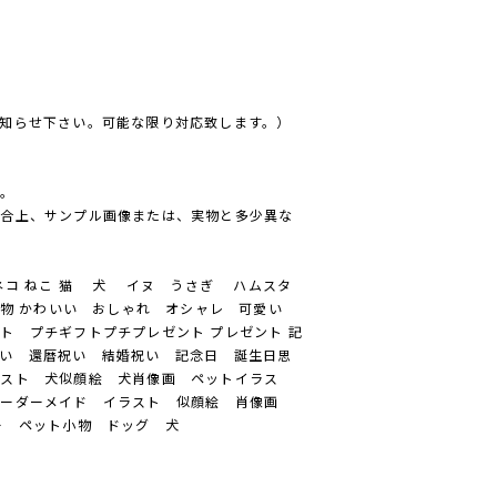
知らせ下さい。可能な限り対応致します。）
ん。
都合上、サンプル画像または、実物と多少異な
コ ねこ 猫 犬 イヌ うさぎ ハムスタ
物 かわいい おしゃれ オシャレ 可愛い
ト プチギフトプチプレゼント プレゼント 記
い 還暦祝い 結婚祝い 記念日 誕生日思
ラスト 犬似顔絵 犬肖像画 ペットイラス
オーダーメイド イラスト 似顔絵 肖像画
ー ペット小物 ドッグ 犬