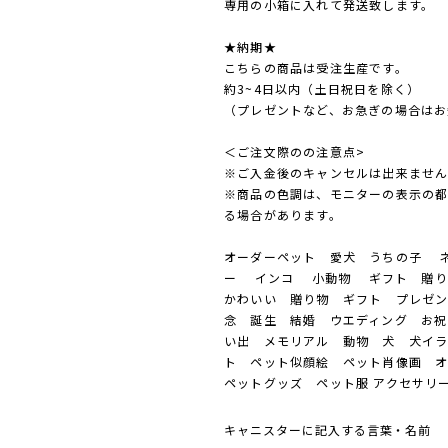
専用の小箱に入れて発送致します。
★納期★
こちらの商品は受注生産です。
約3~4日以内（土日祝日を除く）
（プレゼントなど、お急ぎの場合はお
＜ご注文際のの注意点>
※ご入金後のキャンセルは出来ませ
※商品の色調は、モニターの表示の
る場合があります。
オーダーペット 愛犬 うちの子 ネ
ー インコ 小動物 ギフト 贈り
かわいい 贈り物 ギフト プレゼン
念 誕生 結婚 ウエディング お祝
い出 メモリアル 動物 犬 犬イ
ト ペット似顔絵 ペット肖像画 
ペットグッズ ペット服 アクセサリ
キャニスターに記入する言葉・名前