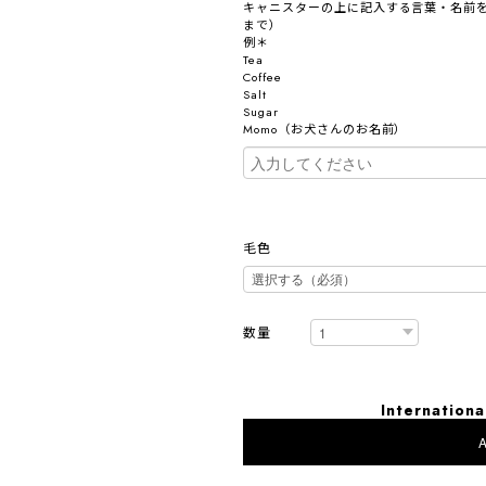
キャニスターの上に記入する言葉・名前を
まで）
例＊
Tea
Coffee
Salt
Sugar
Momo（お犬さんのお名前）
毛色
数量
Internationa
A