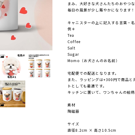
まみ、大好きな犬さんたちのおやつな
毎日の風景が少し賑やかになります
キャニスターの上に記入する言葉・
例＊
Tea
Coffee
Salt
Sugar
Momo（お犬さんのお名前）
宅配便での配送となります。
また、ラッピングは+300円で商品
トとしても最適です。
キッチンに置いて、ワンちゃんの絵柄
素材
陶磁器
サイズ
直径8.2cm × 高さ10.5cm