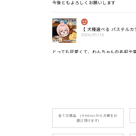
今後ともよろしくお願いします
【 犬種選べる パステルカ
2026/01/16
とっても可愛くて、わんちゃんの名前や電
願いいたします。
【 自然に囲まれた ダッ
2025/05/13
全ての商品 (＊MENUから犬種をお
選び頂けます)
【 ボーダーコリー 水彩画風 毛
2025/05/09