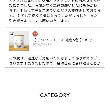
アメリカに住んでいる知人のプレゼントに購入させてい
ただきました。時間がなく急遽お願いしたにもかかわ
らず、本当に丁寧な包装でいただき大変感謝しておりま
す。 とても可愛くて気に入っていただけました。また
引き続きよろしくお願いいたします。
【 チワワ スムース 毛色6色 】 キャニスター 保存容器 お家用 プレゼント 犬 ペット うちの子 犬グッズ
2026/03/25
この度は、迅速なご対応いただきましてありがとうご
ざいます！急ぎでしたので、希望日前に受け取ることが
でき大変感謝しております！ またぜひ今後ともよろし
くお願いします
【 犬種選べる パステルカラー 名入り 迷子札 ドッグタグ 】水彩画風イラスト 毛色60種類以上 ペット 犬 プレゼント
CATEGORY
2026/01/16