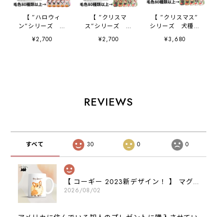
【 ”ハロウィ
【 ”クリスマ
【 ”クリスマス”
ン”シリーズ 犬
ス”シリーズ 犬
シリーズ 犬種選
種選べる スマホケ
種選べる スマホケ
べる 手帳型 スマ
¥2,700
¥2,700
¥3,680
ース 】 犬 うち
ース 】 犬 うち
ホケース 】 犬
の子 プレゼン
の子 プレゼン
うちの子 プレゼ
ト 母の日
ト 母の日
ント Android対応
Android対応
Android対応
REVIEWS
すべて
30
0
0
【 コーギー 2023新デザイン！ 】 マグカップ お家用 プレゼント 犬 うちの子 犬グッズ ギフト
2026/08/02