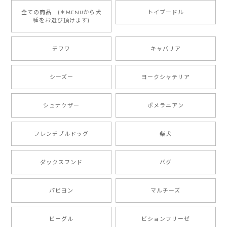
とっても可愛くて、わんちゃんの名前や電話番号も分か
りやすくて最高です！ ありがとうございました❁⃘*.ﾟ
全ての商品 (＊MENUから犬
トイプードル
種をお選び頂けます)
ご縁がありましたら、またよろしくお願いいたします。
チワワ
キャバリア
【 自然に囲まれた ダックスフンド 】 キャニスター 保存容器 お家用 プレゼント 犬 ペット うちの子 犬グッズ
2025/05/13
シーズー
ヨークシャテリア
シュナウザー
ポメラニアン
【 ボーダーコリー 水彩画風 毛色4色 】 手帳 スマホケース 犬 うちの子 iPhone & Android
2025/05/09
フレンチブルドッグ
柴犬
もう叫ぶほど可愛くて最高です。 届いた袋まで可愛か
ダックスフンド
パグ
ったです。 ご連絡が取りづらい点だけ少し不安になり
ましたが、商品の素敵さでチャラです。 本当に可愛
い。ありがとうございます。
パピヨン
マルチーズ
ビーグル
ビションフリーゼ