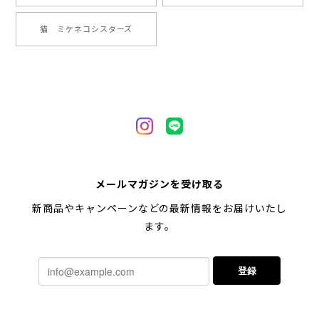
【 ヒーロー ペキニーズ 】 マグカップ 犬 ペット うちの子 犬グッズ ギフト プレゼント 母の日
猫 ミケネコシスターズ
2024/05/04
【 自然に囲まれた ペキニーズ 】 マグカップ 犬 ペット うちの子 犬グッズ ギフト プレゼント 母の日
2024/05/04
【 キュンです ペキニーズ 】 マグカップ 犬 ペット うちの子 犬グッズ ギフト プレゼント 母の日
メールマガジンを受け取る
2024/05/04
新商品やキャンペーンなどの最新情報をお届けいたし
ます。
【 柴犬 毛色3色】マグカップ お家用 プレゼント コーギーブラザーズ 犬 うちの子
登録
2024/02/10
連休明けに発送と言われていたのに、その前に到着しま