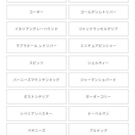
【 キュンです ボーダーコリー 】 手帳 スマホケース 犬 うちの子 プレゼント ペット Android対応
2024/10/28
コーギー
ゴールデンレトリバー
注文受領連絡が無かったのでハラハラしましたが… 可
愛い商品が届きました！大満足です♪
イタリアングレーハウンド
ジャックラッセルテリア
ラブラドール レトリバー
ミニチュアピンシャー
【 自然に囲まれた ポメラニアン 】マグカップ 犬 ペット うちの子 犬グッズ ギフト プレゼント 母の日
2024/07/09
スピッツ
シェルティー
とても可愛かったです。６月にももが（17歳）で亡くな
バーニーズマウンテンドッグ
ジャーマンシェパード
りまして、元気な時の顔がそっくりだったので、注文し
ました。ありがとうございました。
ボストンテリア
ボーダーコリー
【 ”ロイヤル”シリーズ 犬種選べる キャニスター 】保存容器 プレゼント ギフト 犬 ペット うちの子 犬グッズ
シベリアンハスキー
ドーベルマン
2024/05/22
ペキニーズ
ブルドッグ