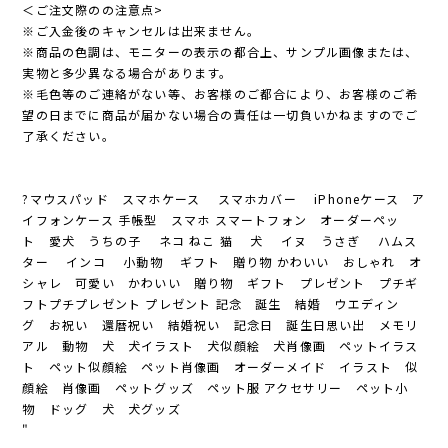
＜ご注文際のの注意点>
※ご入金後のキャンセルは出来ません。
※商品の色調は、モニターの表示の都合上、サンプル画像または、
実物と多少異なる場合があります。
※毛色等のご連絡がない等、お客様のご都合により、お客様のご希
望の日までに商品が届かない場合の責任は一切負いかねますのでご
了承ください。
?マウスパッド スマホケース スマホカバー iPhoneケース ア
イフォンケース 手帳型 スマホ スマートフォン オーダーペッ
ト 愛犬 うちの子 ネコ ねこ 猫 犬 イヌ うさぎ ハムス
ター インコ 小動物 ギフト 贈り物 かわいい おしゃれ オ
シャレ 可愛い かわいい 贈り物 ギフト プレゼント プチギ
フトプチプレゼント プレゼント 記念 誕生 結婚 ウエディン
グ お祝い 還暦祝い 結婚祝い 記念日 誕生日思い出 メモリ
アル 動物 犬 犬イラスト 犬似顔絵 犬肖像画 ペットイラス
ト ペット似顔絵 ペット肖像画 オーダーメイド イラスト 似
顔絵 肖像画 ペットグッズ ペット服 アクセサリー ペット小
物 ドッグ 犬 犬グッズ
"