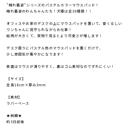
”晴れ着姿”シリーズのパステルカラーマウスパッド！
晴れ着姿のわんちゃんたち！犬種は全30種類！！
オフィスやお家のデスクの上にマウスパッドを置いて、愛くるしい
ワンちゃんに見守られながらお仕事！
絵柄が大きくて、実物で見るとより可愛さが増します！
デスク周りにパステル色のマウスパッドを置くだけで、
少し雰囲気が賑やかになります！
表面はマウスが滑りやすく、裏はゴム素材なのでずれにくい！
【サイズ】
全長18cm×厚み3mm
【素材】
ラバーベース
★納期★
約3日前後