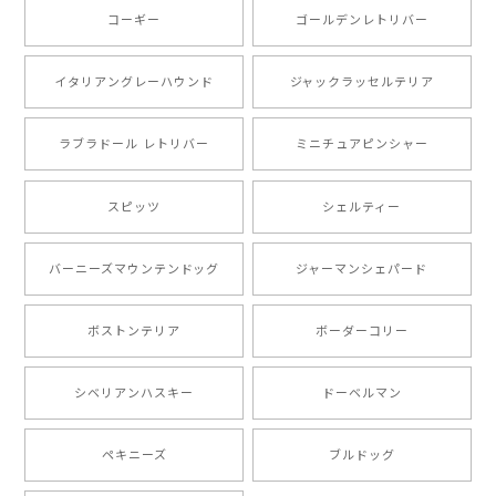
コーギー
ゴールデンレトリバー
注文受領連絡が無かったのでハラハラしましたが… 可
愛い商品が届きました！大満足です♪
イタリアングレーハウンド
ジャックラッセルテリア
ラブラドール レトリバー
ミニチュアピンシャー
【 自然に囲まれた ポメラニアン 】マグカップ 犬 ペット うちの子 犬グッズ ギフト プレゼント 母の日
2024/07/09
スピッツ
シェルティー
とても可愛かったです。６月にももが（17歳）で亡くな
バーニーズマウンテンドッグ
ジャーマンシェパード
りまして、元気な時の顔がそっくりだったので、注文し
ました。ありがとうございました。
ボストンテリア
ボーダーコリー
【 ”ロイヤル”シリーズ 犬種選べる キャニスター 】保存容器 プレゼント ギフト 犬 ペット うちの子 犬グッズ
シベリアンハスキー
ドーベルマン
2024/05/22
ペキニーズ
ブルドッグ