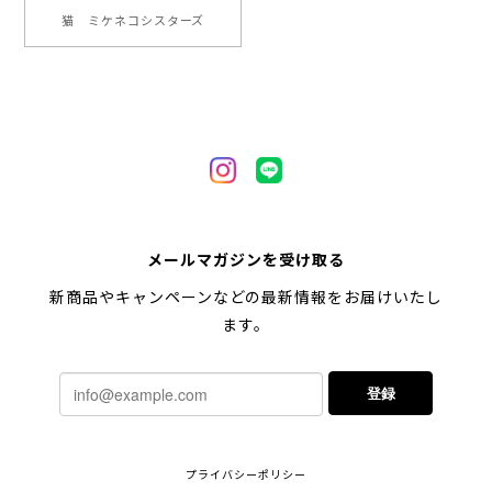
【 ヒーロー ペキニーズ 】 マグカップ 犬 ペット うちの子 犬グッズ ギフト プレゼント 母の日
猫 ミケネコシスターズ
2024/05/04
【 自然に囲まれた ペキニーズ 】 マグカップ 犬 ペット うちの子 犬グッズ ギフト プレゼント 母の日
2024/05/04
【 キュンです ペキニーズ 】 マグカップ 犬 ペット うちの子 犬グッズ ギフト プレゼント 母の日
メールマガジンを受け取る
2024/05/04
新商品やキャンペーンなどの最新情報をお届けいたし
ます。
【 柴犬 毛色3色】マグカップ お家用 プレゼント コーギーブラザーズ 犬 うちの子
登録
2024/02/10
連休明けに発送と言われていたのに、その前に到着しま
プライバシーポリシー
した！とても早い対応でありがとうございました。 プ