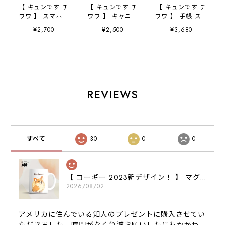
【 キュンです チ
【 キュンです チ
【 キュンです チ
ワワ 】 スマホケ
ワワ 】 キャニス
ワワ 】 手帳 スマ
ース クリアソフ
ター 保存容器
ホケース 犬 う
¥2,700
¥2,500
¥3,680
トケース 犬 犬
お家用 プレゼン
ちの子 プレゼン
グッズ プレゼン
ト 犬 ペット
ト ペット
ト アンドロイド
うちの子 犬グッ
Android対応
対応
ズ
REVIEWS
すべて
30
0
0
【 コーギー 2023新デザイン！ 】 マグカップ お家用 プレゼント 犬 うちの子 犬グッズ ギフト
2026/08/02
アメリカに住んでいる知人のプレゼントに購入させてい
ただきました。時間がなく急遽お願いしたにもかかわ