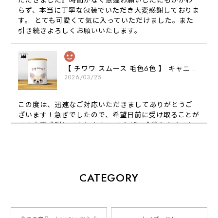
らず、本当に丁寧な包装でいただき大変感謝しておりま
す。 とても可愛くて気に入っていただけました。また
引き続きよろしくお願いいたします。
【 チワワ スムース 毛色6色 】 キャニスター 保存容器 お家用 プレゼント 犬 ペット うちの子 犬グッズ
2026/03/25
この度は、迅速なご対応いただきましてありがとうご
ざいます！急ぎでしたので、希望日前に受け取ることが
でき大変感謝しております！ またぜひ今後ともよろし
くお願いします
【 犬種選べる パステルカラー 名入り 迷子札 ドッグタグ 】水彩画風イラスト 毛色60種類以上 ペット 犬 プレゼント
CATEGORY
2026/01/16
とっても可愛くて、わんちゃんの名前や電話番号も分か