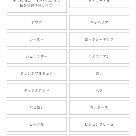
りやすくて最高です！ ありがとうございました❁⃘*.ﾟ
全ての商品 (＊MENUから犬
トイプードル
種をお選び頂けます)
ご縁がありましたら、またよろしくお願いいたします。
チワワ
キャバリア
【 自然に囲まれた ダックスフンド 】 キャニスター 保存容器 お家用 プレゼント 犬 ペット うちの子 犬グッズ
2025/05/13
シーズー
ヨークシャテリア
シュナウザー
ポメラニアン
【 ボーダーコリー 水彩画風 毛色4色 】 手帳 スマホケース 犬 うちの子 iPhone & Android
2025/05/09
フレンチブルドッグ
柴犬
もう叫ぶほど可愛くて最高です。 届いた袋まで可愛か
ダックスフンド
パグ
ったです。 ご連絡が取りづらい点だけ少し不安になり
ましたが、商品の素敵さでチャラです。 本当に可愛
い。ありがとうございます。
パピヨン
マルチーズ
ビーグル
ビションフリーゼ
【 キュンです ボーダーコリー 】 手帳 スマホケース 犬 うちの子 プレゼント ペット Android対応
2024/10/28