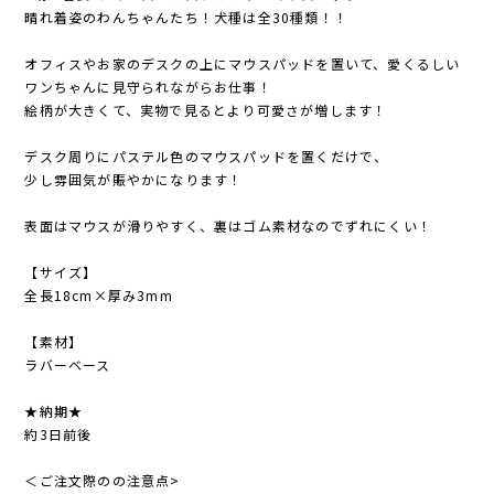
晴れ着姿のわんちゃんたち！犬種は全30種類！！
オフィスやお家のデスクの上にマウスパッドを置いて、愛くるしい
ワンちゃんに見守られながらお仕事！
絵柄が大きくて、実物で見るとより可愛さが増します！
デスク周りにパステル色のマウスパッドを置くだけで、
少し雰囲気が賑やかになります！
表面はマウスが滑りやすく、裏はゴム素材なのでずれにくい！
【サイズ】
全長18cm×厚み3mm
【素材】
ラバーベース
★納期★
約3日前後
＜ご注文際のの注意点>