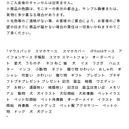
※ご入金後のキャンセルは出来ません。
※商品の色調は、モニターの表示の都合上、サンプル画像または、
実物と多少異なる場合があります。
※毛色等のご連絡がない等、お客様のご都合により、お客様のご希
望の日までに商品が届かない場合の責任は一切負いかねますのでご
了承ください。
?マウスパッド スマホケース スマホカバー iPhoneケース ア
イフォンケース 手帳型 スマホ スマートフォン オーダーペッ
ト 愛犬 うちの子 ネコ ねこ 猫 犬 イヌ うさぎ ハムス
ター インコ 小動物 ギフト 贈り物 かわいい おしゃれ オ
シャレ 可愛い かわいい 贈り物 ギフト プレゼント プチギ
フトプチプレゼント プレゼント 記念 誕生 結婚 ウエディン
グ お祝い 還暦祝い 結婚祝い 記念日 誕生日思い出 メモリ
アル 動物 犬 犬イラスト 犬似顔絵 犬肖像画 ペットイラス
ト ペット似顔絵 ペット肖像画 オーダーメイド イラスト 似
顔絵 肖像画 ペットグッズ ペット服 アクセサリー ペット小
物 ドッグ 犬 犬グッズ
"