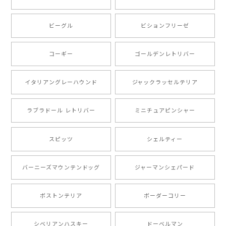
ビーグル
ビションフリーゼ
【 キュンです ボーダーコリー 】 手帳 スマホケース 犬 うちの子 プレゼント ペット Android対応
2024/10/28
コーギー
ゴールデンレトリバー
注文受領連絡が無かったのでハラハラしましたが… 可
愛い商品が届きました！大満足です♪
イタリアングレーハウンド
ジャックラッセルテリア
ラブラドール レトリバー
ミニチュアピンシャー
【 自然に囲まれた ポメラニアン 】マグカップ 犬 ペット うちの子 犬グッズ ギフト プレゼント 母の日
2024/07/09
スピッツ
シェルティー
とても可愛かったです。６月にももが（17歳）で亡くな
バーニーズマウンテンドッグ
ジャーマンシェパード
りまして、元気な時の顔がそっくりだったので、注文し
ました。ありがとうございました。
ボストンテリア
ボーダーコリー
【 ”ロイヤル”シリーズ 犬種選べる キャニスター 】保存容器 プレゼント ギフト 犬 ペット うちの子 犬グッズ
シベリアンハスキー
ドーベルマン