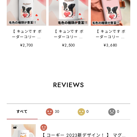
【 キュンです ボ
【 キュンです ボ
【 キュンです ボ
ーダーコリー 】
ーダーコリー 】
ーダーコリー 】
スマホケース ク
キャニスター 保
手帳 スマホケー
¥2,700
¥2,500
¥3,680
リアソフトケー
存容器 お家用
ス 犬 うちの
ス 犬 犬グッ
プレゼント 犬
子 プレゼント
ズ プレゼント
ペット うちの
ペット Android
アンドロイド対応
子 犬グッズ
対応
REVIEWS
すべて
30
0
0
【 コーギー 2023新デザイン！ 】 マグカップ お家用 プレゼント 犬 うちの子 犬グッズ ギフト