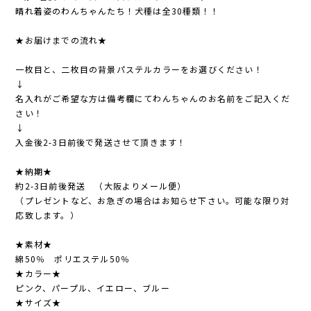
晴れ着姿のわんちゃんたち！犬種は全30種類！！
★お届けまでの流れ★
一枚目と、二枚目の背景パステルカラーをお選びください！
↓
名入れがご希望な方は備考欄にてわんちゃんのお名前をご記入くだ
さい！
↓
入金後2-3日前後で発送させて頂きます！
★納期★
約2-3日前後発送 （大阪よりメール便）
（プレゼントなど、お急ぎの場合はお知らせ下さい。可能な限り対
応致します。）
★素材★
綿50％ ポリエステル50％
★カラー★
ピンク、パープル、イエロー、ブルー
★サイズ★