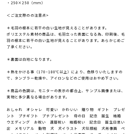
・250×250（ｍｍ）
＜ご注文際のの注意点>
＊毛羽の根本に若干の白い生地が見えることがあります。
ポリエステル素材の商品は、毛羽立った表面になる為、印刷後、毛
羽の根本に若干の白い生地が見えることがあります。あらかじめご
了承ください。
＊裏面は白地になります。
＊熱をかける事（170−180℃以上）により、色移りいたしますの
で、タンブラー乾燥や、アイロンなどのご使用はおやめ下さい。
＊商品の色調は、モニターの表示の都合上、サンプル画像または、
実物と多少異なる場合があります。
おしゃれ オシャレ 可愛い かわいい 贈り物 ギフト プレゼ
ント プチギフト プチプレゼント 母の日 記念 誕生 結婚
ウエディング お祝い 還暦祝い 結婚祝い 記念日 誕生日思い
出 メモリアル 動物 犬 犬イラスト 犬似顔絵 犬肖像画 ペ