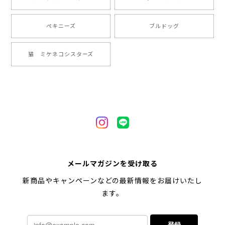
2024/05/22
ペキニーズ
ブルドッグ
【 ヒーロー ペキニーズ 】 マグカップ 犬 ペット うちの子 犬グッズ ギフト プレゼント 母の日
猫 ミケネコシスターズ
2024/05/04
【 自然に囲まれた ペキニーズ 】 マグカップ 犬 ペット うちの子 犬グッズ ギフト プレゼント 母の日
2024/05/04
【 キュンです ペキニーズ 】 マグカップ 犬 ペット うちの子 犬グッズ ギフト プレゼント 母の日
メールマガジンを受け取る
2024/05/04
新商品やキャンペーンなどの最新情報をお届けいたし
ます。
【 柴犬 毛色3色】マグカップ お家用 プレゼント コーギーブラザーズ 犬 うちの子
登録