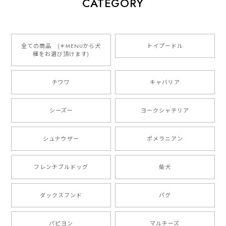
CATEGORY
2026/01/16
とっても可愛くて、わんちゃんの名前や電話番号も分か
りやすくて最高です！ ありがとうございました❁⃘*.ﾟ
全ての商品 (＊MENUから犬
トイプードル
種をお選び頂けます)
ご縁がありましたら、またよろしくお願いいたします。
チワワ
キャバリア
【 自然に囲まれた ダックスフンド 】 キャニスター 保存容器 お家用 プレゼント 犬 ペット うちの子 犬グッズ
2025/05/13
シーズー
ヨークシャテリア
シュナウザー
ポメラニアン
【 ボーダーコリー 水彩画風 毛色4色 】 手帳 スマホケース 犬 うちの子 iPhone & Android
2025/05/09
フレンチブルドッグ
柴犬
もう叫ぶほど可愛くて最高です。 届いた袋まで可愛か
ダックスフンド
パグ
ったです。 ご連絡が取りづらい点だけ少し不安になり
ましたが、商品の素敵さでチャラです。 本当に可愛
い。ありがとうございます。
パピヨン
マルチーズ