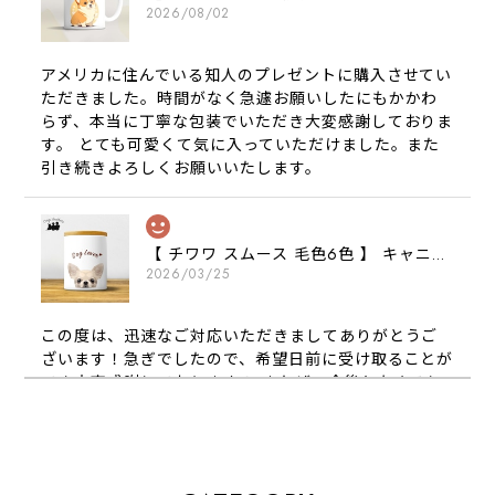
2026/08/02
アメリカに住んでいる知人のプレゼントに購入させてい
ただきました。時間がなく急遽お願いしたにもかかわ
らず、本当に丁寧な包装でいただき大変感謝しておりま
す。 とても可愛くて気に入っていただけました。また
引き続きよろしくお願いいたします。
【 チワワ スムース 毛色6色 】 キャニスター 保存容器 お家用 プレゼント 犬 ペット うちの子 犬グッズ
2026/03/25
この度は、迅速なご対応いただきましてありがとうご
ざいます！急ぎでしたので、希望日前に受け取ることが
でき大変感謝しております！ またぜひ今後ともよろし
くお願いします
【 犬種選べる パステルカラー 名入り 迷子札 ドッグタグ 】水彩画風イラスト 毛色60種類以上 ペット 犬 プレゼント