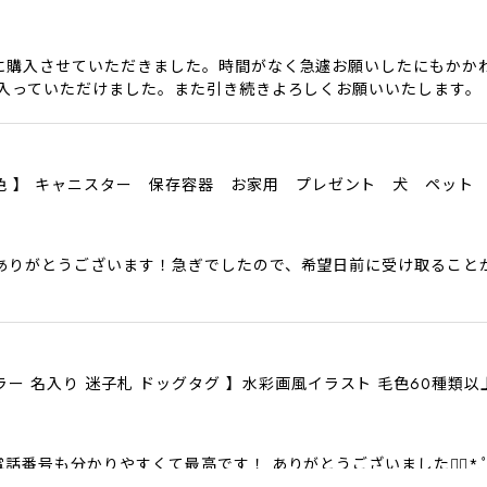
に購入させていただきました。時間がなく急遽お願いしたにもかか
に入っていただけました。また引き続きよろしくお願いいたします。
色6色 】 キャニスター 保存容器 お家用 プレゼント 犬 ペット
ありがとうございます！急ぎでしたので、希望日前に受け取ること
ラー 名入り 迷子札 ドッグタグ 】水彩画風イラスト 毛色60種類
話番号も分かりやすくて最高です！ ありがとうございました❁⃘*.