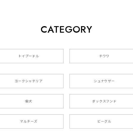
CATEGORY
クスフンド 】 キャニスター 保存容器 お家用 プレゼント 犬 
トイプードル
チワワ
色4色 】 手帳 スマホケース 犬 うちの子 iPhone & Android
ヨークシャテリア
シュナウザー
た袋まで可愛かったです。 ご連絡が取りづらい点だけ少し不安にな
柴犬
ダックスフンド
リー 】 手帳 スマホケース 犬 うちの子 プレゼント ペット And
マルチーズ
ビーグル