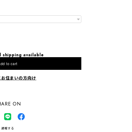
l shipping available
dd to cart
にお住まいの方向け
HARE ON
通報する