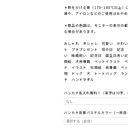
＊熱をかける事（170−180℃以上
燥や、アイロンなどのご使用はおやめ
＊商品の色調は、モニターの表示の
る場合があります。
おしゃれ オシャレ 可愛い かわ
ト プチプレゼント 母の日 記念 
い 結婚祝い 記念日 誕生日思い
顔絵 犬肖像画 ペットイラスト 
ド イラスト 似顔絵 肖像画 ペッ
物 ドッグ 犬 トートバッグ ラ
チ ハンドタオル
ハンカチ名入れ無料！（英字は10字
ハンカチ背景パステルカラー（一枚目