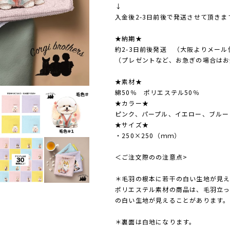
↓
入金後2-3日前後で発送させて頂きま
★納期★
約2-3日前後発送 （大阪よりメール
（プレゼントなど、お急ぎの場合はお
★素材★
綿50％ ポリエステル50％
★カラー★
ピンク、パープル、イエロー、ブルー
★サイズ★
・250×250（ｍｍ）
＜ご注文際のの注意点>
＊毛羽の根本に若干の白い生地が見え
ポリエステル素材の商品は、毛羽立
の白い生地が見えることがあります。
＊裏面は白地になります。