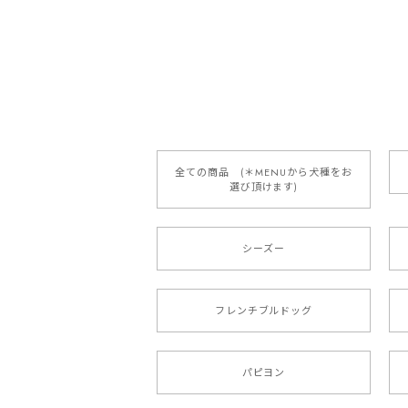
【 自然に囲まれた ダッ
2025/05/13
全ての商品 (＊MENUから犬種をお
選び頂けます)
【 ボーダーコリー 水彩画風 毛
2025/05/09
シーズー
もう叫ぶほど可愛くて最高です。 届い
本当に可愛い。ありがとうございます。
フレンチブルドッグ
【 キュンです ボーダーコ
パピヨン
2024/10/28