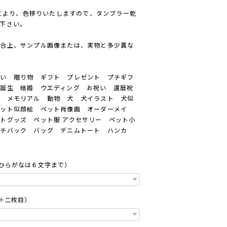
）により、色移りいたしますので、タンブラー乾
下さい。
都合上、サンプル画像または、実物と多少異な
いい 贈り物 ギフト プレゼント プチギフ
誕生 結婚 ウエディング お祝い 還暦祝
出 メモリアル 動物 犬 犬イラスト 犬似
ペット似顔絵 ペット肖像画 オーダーメイ
トグッズ ペット服 アクセサリー ペット小
ンチバック バッグ デニムトート ハンカ
、ひらがなは６文字まで）
＋二枚目）