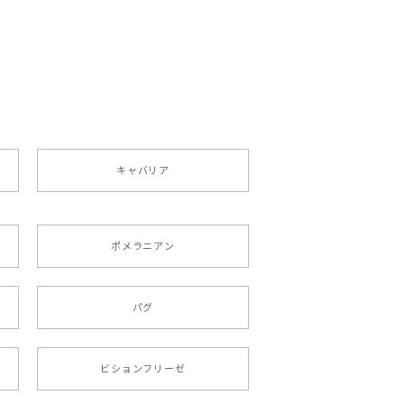
ペット うちの子 犬グッズ
キャバリア
ポメラニアン
りましたが、商品の素敵さでチャラです。
パグ
roid対応
ビションフリーゼ