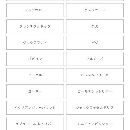
シュナウザー
ポメラニアン
【 ボーダーコリー 水彩画風 毛色4色 】 手帳 スマホケース 犬 うちの子 iPhone & Android
2025/05/09
フレンチブルドッグ
柴犬
もう叫ぶほど可愛くて最高です。 届いた袋まで可愛か
ダックスフンド
パグ
ったです。 ご連絡が取りづらい点だけ少し不安になり
ましたが、商品の素敵さでチャラです。 本当に可愛
い。ありがとうございます。
パピヨン
マルチーズ
ビーグル
ビションフリーゼ
【 キュンです ボーダーコリー 】 手帳 スマホケース 犬 うちの子 プレゼント ペット Android対応
2024/10/28
コーギー
ゴールデンレトリバー
注文受領連絡が無かったのでハラハラしましたが… 可
愛い商品が届きました！大満足です♪
イタリアングレーハウンド
ジャックラッセルテリア
ラブラドール レトリバー
ミニチュアピンシャー