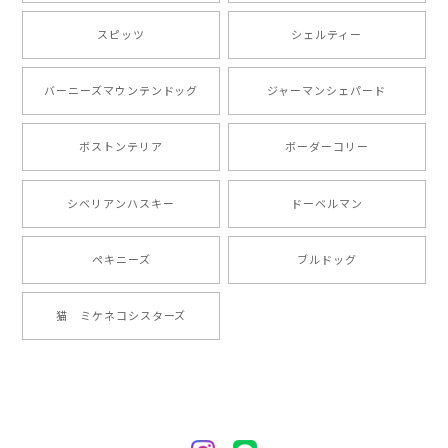
【 自然に囲まれた ポメラニアン 】マグカップ 犬 ペット うちの子 犬グッズ ギフト プレゼント 母の日
2024/07/09
スピッツ
シェルティー
とても可愛かったです。６月にももが（17歳）で亡くな
バーニーズマウンテンドッグ
ジャーマンシェパード
りまして、元気な時の顔がそっくりだったので、注文し
ました。ありがとうございました。
ボストンテリア
ボーダーコリー
【 ”ロイヤル”シリーズ 犬種選べる キャニスター 】保存容器 プレゼント ギフト 犬 ペット うちの子 犬グッズ
シベリアンハスキー
ドーベルマン
2024/05/22
ペキニーズ
ブルドッグ
【 ヒーロー ペキニーズ 】 マグカップ 犬 ペット うちの子 犬グッズ ギフト プレゼント 母の日
猫 ミケネコシスターズ
2024/05/04
【 自然に囲まれた ペキニーズ 】 マグカップ 犬 ペット うちの子 犬グッズ ギフト プレゼント 母の日
2024/05/04