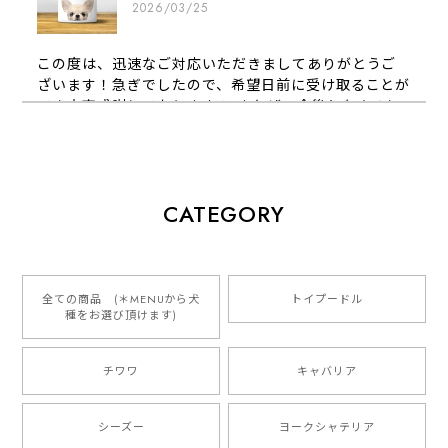
2026/03/25
この度は、迅速なご対応いただきましてありがとうご
ざいます！急ぎでしたので、希望日前に受け取ることが
でき大変感謝しております！ またぜひ今後ともよろし
くお願いします
【 犬種選べる パステルカラー 名入り 迷子札 ドッグタグ 】水彩画風イラスト 毛色60種類以上 ペット 犬 プレゼント
CATEGORY
2026/01/16
とっても可愛くて、わんちゃんの名前や電話番号も分か
りやすくて最高です！ ありがとうございました❁⃘*.ﾟ
全ての商品 (＊MENUから犬
トイプードル
種をお選び頂けます)
ご縁がありましたら、またよろしくお願いいたします。
チワワ
キャバリア
【 自然に囲まれた ダックスフンド 】 キャニスター 保存容器 お家用 プレゼント 犬 ペット うちの子 犬グッズ
2025/05/13
シーズー
ヨークシャテリア