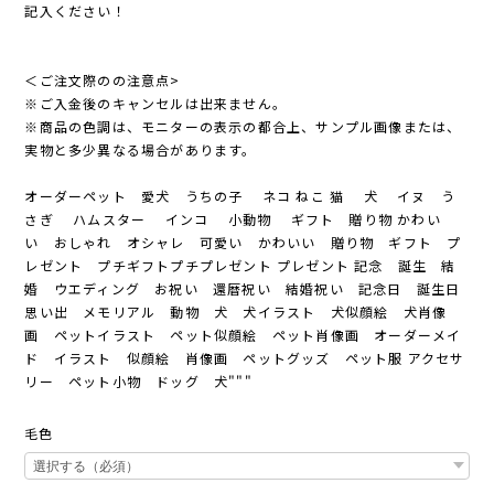
記入ください！
＜ご注文際のの注意点>
※ご入金後のキャンセルは出来ません。
※商品の色調は、モニターの表示の都合上、サンプル画像または、
実物と多少異なる場合があります。
オーダーペット 愛犬 うちの子 ネコ ねこ 猫 犬 イヌ う
さぎ ハムスター インコ 小動物 ギフト 贈り物 かわい
い おしゃれ オシャレ 可愛い かわいい 贈り物 ギフト プ
レゼント プチギフトプチプレゼント プレゼント 記念 誕生 結
婚 ウエディング お祝い 還暦祝い 結婚祝い 記念日 誕生日
思い出 メモリアル 動物 犬 犬イラスト 犬似顔絵 犬肖像
画 ペットイラスト ペット似顔絵 ペット肖像画 オーダーメイ
ド イラスト 似顔絵 肖像画 ペットグッズ ペット服 アクセサ
リー ペット小物 ドッグ 犬"""
毛色