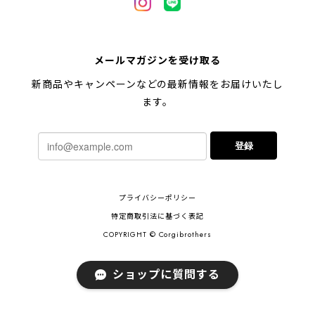
【 キュンです ペキニーズ 】 マグカップ 犬 ペット うちの子 犬グッズ ギフト プレゼント 母の日
メールマガジンを受け取る
2024/05/04
新商品やキャンペーンなどの最新情報をお届けいたし
ます。
【 柴犬 毛色3色】マグカップ お家用 プレゼント コーギーブラザーズ 犬 うちの子
登録
2024/02/10
連休明けに発送と言われていたのに、その前に到着しま
プライバシーポリシー
した！とても早い対応でありがとうございました。 プ
レゼント用だったけど自分用にも買いたいと思います。
特定商取引法に基づく表記
ありがとうございました！！！
COPYRIGHT © Corgibrothers
ショップに質問する
【 ポメラニアン 2023新デザイン！】 マグカップ お家用 プレゼント 犬 うちの子 犬グッズ ギフト
2023/11/18