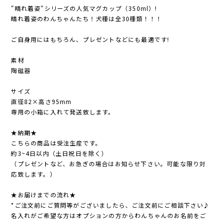
”晴れ着姿”シリーズの人気マグカップ（350ml）!
晴れ着姿のわんちゃんたち！犬種は全30種類！！！
ご自身用にはもちろん、プレゼントなどにも最適です!
素材
陶磁器
サイズ
直径82×高さ95mm
専用の小箱に入れて発送致します。
★納期★
こちらの商品は受注生産です。
約3~4日以内（土日祝日を除く）
（プレゼントなど、お急ぎの場合はお知らせ下さい。可能な限り対
応致します。）
★お届けまでの流れ★
*ご注文前にご質問等がございましたら、ご注文前にご相談下さい♪
名入れがご希望な方はオプションの方からわんちゃんのお名前をご