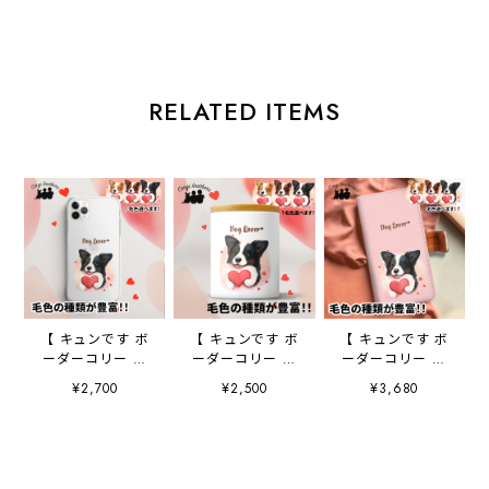
RELATED ITEMS
【 キュンです ボ
【 キュンです ボ
【 キュンです ボ
ーダーコリー 】
ーダーコリー 】
ーダーコリー 】
スマホケース ク
キャニスター 保
手帳 スマホケー
¥2,700
¥2,500
¥3,680
リアソフトケー
存容器 お家用
ス 犬 うちの
ス 犬 犬グッ
プレゼント 犬
子 プレゼント
ズ プレゼント
ペット うちの
ペット Android
アンドロイド対応
子 犬グッズ
対応