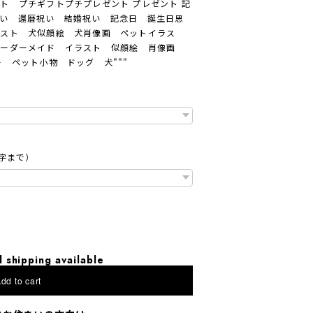
ト プチギフトプチプレゼント プレゼント 記
い 還暦祝い 結婚祝い 記念日 誕生日思
ラスト 犬似顔絵 犬肖像画 ペットイラス
オーダーメイド イラスト 似顔絵 肖像画
 ペット小物 ドッグ 犬"""
字まで）
l shipping available
dd to cart