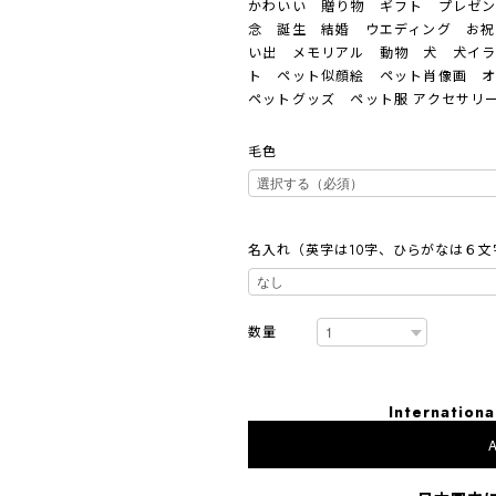
かわいい 贈り物 ギフト プレゼン
念 誕生 結婚 ウエディング お祝
い出 メモリアル 動物 犬 犬イ
ト ペット似顔絵 ペット肖像画 
ペットグッズ ペット服 アクセサリー
毛色
名入れ（英字は10字、ひらがなは６文
数量
Internationa
A