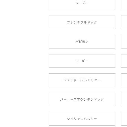
シーズー
もう叫ぶほど可愛くて最高です。 届い
本当に可愛い。ありがとうございます。
フレンチブルドッグ
【 キュンです ボーダーコ
パピヨン
2024/10/28
注文受領連絡が無かったのでハラハラし
コーギー
ラブラドール レトリバー
【 自然に囲まれた ポメ
2024/07/09
バーニーズマウンテンドッグ
とても可愛かったです。６月にももが（
シベリアンハスキー