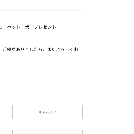
以上 ペット 犬 プレゼント
ﾟ ご縁がありましたら、またよろしくお
ペット うちの子 犬グッズ
キャバリア