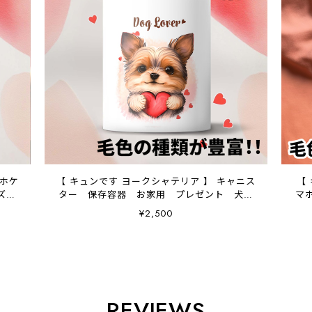
マホケ
【 キュンです ヨークシャテリア 】 キャニス
【
ッズ
ター 保存容器 お家用 プレゼント 犬
マ
ペット うちの子 犬グッズ
¥2,500
REVIEWS