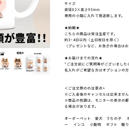
サイズ
直径82×高さ95mm
専用の小箱に入れて発送致します。
★納期★
こちらの商品は受注生産です。
約3~4日以内（土日祝日を除く）
（プレゼントなど、お急ぎの場合はお
★お届けまでの流れ★
*ご注文前にご質問等がございました
名入れがご希望な方はオプションの
＜ご注文際のの注意点>
※ご入金後のキャンセルは出来ませ
※商品の色調は、モニターの表示の
る場合があります。
オーダーペット 愛犬 うちの子 ネ
ー インコ 小動物 ギフト 贈り