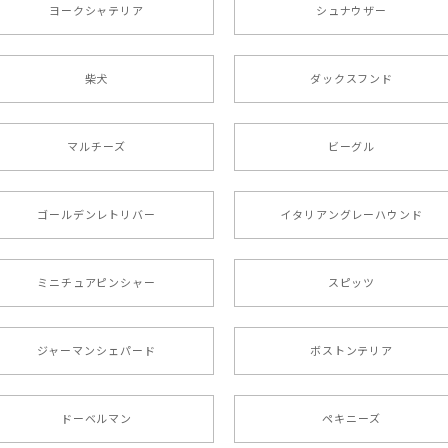
ヨークシャテリア
シュナウザー
た袋まで可愛かったです。 ご連絡が取りづらい点だけ少し不安にな
柴犬
ダックスフンド
リー 】 手帳 スマホケース 犬 うちの子 プレゼント ペット And
マルチーズ
ビーグル
ましたが… 可愛い商品が届きました！大満足です♪
ゴールデンレトリバー
イタリアングレーハウンド
ミニチュアピンシャー
スピッツ
ラニアン 】マグカップ 犬 ペット うちの子 犬グッズ ギフト
ジャーマンシェパード
ボストンテリア
17歳）で亡くなりまして、元気な時の顔がそっくりだったので、注
ドーベルマン
ペキニーズ