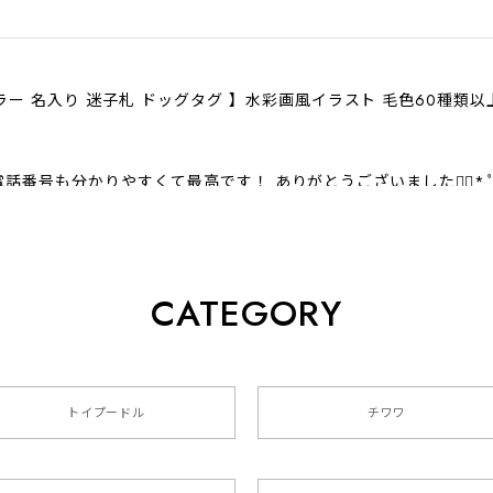
ラー 名入り 迷子札 ドッグタグ 】水彩画風イラスト 毛色60種類
話番号も分かりやすくて最高です！ ありがとうございました❁⃘*.
CATEGORY
クスフンド 】 キャニスター 保存容器 お家用 プレゼント 犬 
トイプードル
チワワ
色4色 】 手帳 スマホケース 犬 うちの子 iPhone & Android