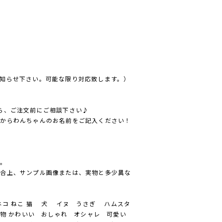
知らせ下さい。可能な限り対応致します。）
ら、ご注文前にご相談下さい♪
方からわんちゃんのお名前をご記入ください！
ん。
都合上、サンプル画像または、実物と多少異な
コ ねこ 猫 犬 イヌ うさぎ ハムスタ
物 かわいい おしゃれ オシャレ 可愛い