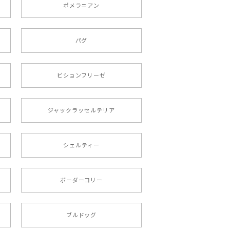
ポメラニアン
りましたが、商品の素敵さでチャラです。
パグ
roid対応
ビションフリーゼ
ジャックラッセルテリア
シェルティー
 プレゼント 母の日
ボーダーコリー
文しました。ありがとうございました。
ブルドッグ