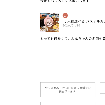
今後ともよろしくお願いします
【 犬種選べる パステルカ
2026/01/16
とっても可愛くて、わんちゃんの名前や電
願いいたします。
【 自然に囲まれた ダッ
2025/05/13
全ての商品 (＊MENUから犬種をお
選び頂けます)
【 ボーダーコリー 水彩画風 毛
2025/05/09