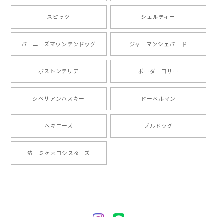
【 自然に囲まれた ポメラニアン 】マグカップ 犬 ペット うちの子 犬グッズ ギフト プレゼント 母の日
2024/07/09
スピッツ
シェルティー
とても可愛かったです。６月にももが（17歳）で亡くな
バーニーズマウンテンドッグ
ジャーマンシェパード
りまして、元気な時の顔がそっくりだったので、注文し
ました。ありがとうございました。
ボストンテリア
ボーダーコリー
【 ”ロイヤル”シリーズ 犬種選べる キャニスター 】保存容器 プレゼント ギフト 犬 ペット うちの子 犬グッズ
シベリアンハスキー
ドーベルマン
2024/05/22
ペキニーズ
ブルドッグ
【 ヒーロー ペキニーズ 】 マグカップ 犬 ペット うちの子 犬グッズ ギフト プレゼント 母の日
猫 ミケネコシスターズ
2024/05/04
【 自然に囲まれた ペキニーズ 】 マグカップ 犬 ペット うちの子 犬グッズ ギフト プレゼント 母の日
2024/05/04