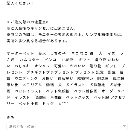
記入ください！
＜ご注文際のの注意点>
※ご入金後のキャンセルは出来ません。
※商品の色調は、モニターの表示の都合上、サンプル画像または、
実物と多少異なる場合があります。
オーダーペット 愛犬 うちの子 ネコ ねこ 猫 犬 イヌ う
さぎ ハムスター インコ 小動物 ギフト 贈り物 かわい
い おしゃれ オシャレ 可愛い かわいい 贈り物 ギフト プ
レゼント プチギフトプチプレゼント プレゼント 記念 誕生 結
婚 ウエディング お祝い 還暦祝い 結婚祝い 記念日 誕生日
思い出 メモリアル 動物 犬 犬イラスト 犬似顔絵 犬肖像
画 ペットイラスト ペット似顔絵 ペット肖像画 オーダーメイ
ド イラスト 似顔絵 肖像画 ペットグッズ ペット服 アクセサ
リー ペット小物 ドッグ 犬"""
毛色