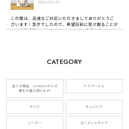
2026/03/25
この度は、迅速なご対応いただきましてありがとうご
ざいます！急ぎでしたので、希望日前に受け取ることが
でき大変感謝しております！ またぜひ今後ともよろし
くお願いします
【 犬種選べる パステルカラー 名入り 迷子札 ドッグタグ 】水彩画風イラスト 毛色60種類以上 ペット 犬 プレゼント
CATEGORY
2026/01/16
とっても可愛くて、わんちゃんの名前や電話番号も分か
りやすくて最高です！ ありがとうございました❁⃘*.ﾟ
全ての商品 (＊MENUから犬
トイプードル
種をお選び頂けます)
ご縁がありましたら、またよろしくお願いいたします。
チワワ
キャバリア
【 自然に囲まれた ダックスフンド 】 キャニスター 保存容器 お家用 プレゼント 犬 ペット うちの子 犬グッズ
2025/05/13
シーズー
ヨークシャテリア