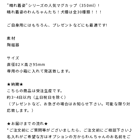
”晴れ着姿”シリーズの人気マグカップ（350ml）!
晴れ着姿のわんちゃんたち！犬種は全30種類！！！
ご自身用にはもちろん、プレゼントなどにも最適です!
素材
陶磁器
サイズ
直径82×高さ95mm
専用の小箱に入れて発送致します。
★納期★
こちらの商品は受注生産です。
約3~4日以内（土日祝日を除く）
（プレゼントなど、お急ぎの場合はお知らせ下さい。可能な限り対
応致します。）
★お届けまでの流れ★
*ご注文前にご質問等がございましたら、ご注文前にご相談下さい♪
名入れがご希望な方はオプションの方からわんちゃんのお名前をご