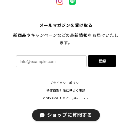
【 キュンです ペキニーズ 】 マグカップ 犬 ペット うちの子 犬グッズ ギフト プレゼント 母の日
メールマガジンを受け取る
2024/05/04
新商品やキャンペーンなどの最新情報をお届けいたし
ます。
【 柴犬 毛色3色】マグカップ お家用 プレゼント コーギーブラザーズ 犬 うちの子
登録
2024/02/10
連休明けに発送と言われていたのに、その前に到着しま
プライバシーポリシー
した！とても早い対応でありがとうございました。 プ
レゼント用だったけど自分用にも買いたいと思います。
特定商取引法に基づく表記
ありがとうございました！！！
COPYRIGHT © Corgibrothers
ショップに質問する
【 ポメラニアン 2023新デザイン！】 マグカップ お家用 プレゼント 犬 うちの子 犬グッズ ギフト
2023/11/18