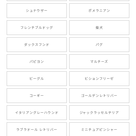
シュナウザー
ポメラニアン
【 ボーダーコリー 水彩画風 毛色4色 】 手帳 スマホケース 犬 うちの子 iPhone & Android
2025/05/09
フレンチブルドッグ
柴犬
もう叫ぶほど可愛くて最高です。 届いた袋まで可愛か
ダックスフンド
パグ
ったです。 ご連絡が取りづらい点だけ少し不安になり
ましたが、商品の素敵さでチャラです。 本当に可愛
い。ありがとうございます。
パピヨン
マルチーズ
ビーグル
ビションフリーゼ
【 キュンです ボーダーコリー 】 手帳 スマホケース 犬 うちの子 プレゼント ペット Android対応
2024/10/28
コーギー
ゴールデンレトリバー
注文受領連絡が無かったのでハラハラしましたが… 可
愛い商品が届きました！大満足です♪
イタリアングレーハウンド
ジャックラッセルテリア
ラブラドール レトリバー
ミニチュアピンシャー