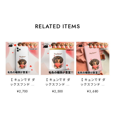
RELATED ITEMS
【 キュンです ダ
【 キュンです ダ
【 キュンです ダ
ックスフンド 】
ックスフンド 】
ックスフンド 】
スマホケース ク
キャニスター 保
手帳 スマホケー
¥2,700
¥2,500
¥3,680
リアソフトケー
存容器 お家用
ス 犬 うちの
ス 犬 犬グッ
プレゼント 犬
子 プレゼント
ズ プレゼント
ペット うちの
ペット Android
アンドロイド対応
子 犬グッズ
対応