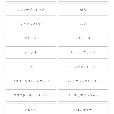
【 ボーダーコリー 水彩画風 毛色4色 】 手帳 スマホケース 犬 うちの子 iPhone & Android
2025/05/09
フレンチブルドッグ
柴犬
もう叫ぶほど可愛くて最高です。 届いた袋まで可愛か
ダックスフンド
パグ
ったです。 ご連絡が取りづらい点だけ少し不安になり
ましたが、商品の素敵さでチャラです。 本当に可愛
い。ありがとうございます。
パピヨン
マルチーズ
ビーグル
ビションフリーゼ
【 キュンです ボーダーコリー 】 手帳 スマホケース 犬 うちの子 プレゼント ペット Android対応
2024/10/28
コーギー
ゴールデンレトリバー
注文受領連絡が無かったのでハラハラしましたが… 可
愛い商品が届きました！大満足です♪
イタリアングレーハウンド
ジャックラッセルテリア
ラブラドール レトリバー
ミニチュアピンシャー
【 自然に囲まれた ポメラニアン 】マグカップ 犬 ペット うちの子 犬グッズ ギフト プレゼント 母の日
2024/07/09
スピッツ
シェルティー