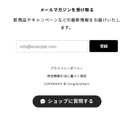
【 キュンです ペキニーズ 】 マグカップ 犬 ペット うちの子 犬グッズ ギフト プレゼント 母の日
メールマガジンを受け取る
2024/05/04
新商品やキャンペーンなどの最新情報をお届けいたし
ます。
【 柴犬 毛色3色】マグカップ お家用 プレゼント コーギーブラザーズ 犬 うちの子
登録
2024/02/10
連休明けに発送と言われていたのに、その前に到着しま
プライバシーポリシー
した！とても早い対応でありがとうございました。 プ
レゼント用だったけど自分用にも買いたいと思います。
特定商取引法に基づく表記
ありがとうございました！！！
COPYRIGHT © Corgibrothers
ショップに質問する
【 ポメラニアン 2023新デザイン！】 マグカップ お家用 プレゼント 犬 うちの子 犬グッズ ギフト
2023/11/18
ご近所さんのワンちゃんが亡くなられて贈り物を探し