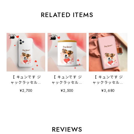
RELATED ITEMS
【 キュンです ジ
【 キュンです ジ
【 キュンです ジ
ャックラッセルテ
ャックラッセルテ
ャックラッセルテ
リア 】 スマホケ
リア 】 キャニス
リア 】 手帳 スマ
¥2,700
¥2,500
¥3,680
ース クリアソフ
ター 保存容器
ホケース 犬 う
トケース 犬 犬
お家用 プレゼン
ちの子 プレゼン
グッズ プレゼン
ト 犬 ペット
ト ペット
ト アンドロイド
うちの子 犬グッ
Android対応
対応
ズ
REVIEWS