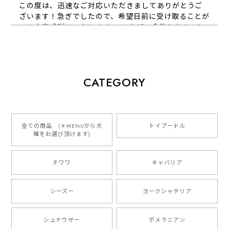
この度は、迅速なご対応いただきましてありがとうご
ざいます！急ぎでしたので、希望日前に受け取ることが
でき大変感謝しております！ またぜひ今後ともよろし
くお願いします
【 犬種選べる パステルカラー 名入り 迷子札 ドッグタグ 】水彩画風イラスト 毛色60種類以上 ペット 犬 プレゼント
CATEGORY
2026/01/16
とっても可愛くて、わんちゃんの名前や電話番号も分か
りやすくて最高です！ ありがとうございました❁⃘*.ﾟ
全ての商品 (＊MENUから犬
トイプードル
種をお選び頂けます)
ご縁がありましたら、またよろしくお願いいたします。
チワワ
キャバリア
【 自然に囲まれた ダックスフンド 】 キャニスター 保存容器 お家用 プレゼント 犬 ペット うちの子 犬グッズ
2025/05/13
シーズー
ヨークシャテリア
シュナウザー
ポメラニアン