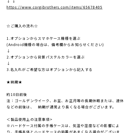
↓ ↓
https://www.corgibrothers.com/items/65678405
☆ご購入の流れ☆
1.オプションからスマホケース機種を選ぶ
(Android機種の場合は、備考欄からお知らせください)
↓
2.オプションから背景パステルカラーを選ぶ
↓
3.名入れがご希望な方はオプションから記入する
★納期★
約10日前後
注：ゴールデンウイーク、お盆、お正月等の長期休暇または、連休
などの前後は、 納期が通常より長くなる場合がございます。
＜製品使用上の注意事項>
※ハードケース付属の手帳ケースは、気温や湿度などの影響によ
り、手帳本体とハードケースの粘着があまくなる場合がございま