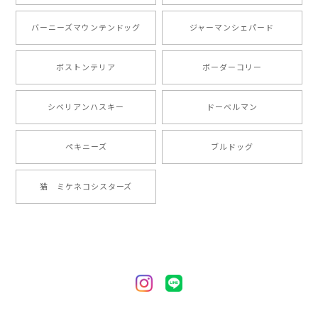
とても可愛かったです。６月にももが（17歳）で亡くな
バーニーズマウンテンドッグ
ジャーマンシェパード
りまして、元気な時の顔がそっくりだったので、注文し
ました。ありがとうございました。
ボストンテリア
ボーダーコリー
【 ”ロイヤル”シリーズ 犬種選べる キャニスター 】保存容器 プレゼント ギフト 犬 ペット うちの子 犬グッズ
シベリアンハスキー
ドーベルマン
2024/05/22
ペキニーズ
ブルドッグ
【 ヒーロー ペキニーズ 】 マグカップ 犬 ペット うちの子 犬グッズ ギフト プレゼント 母の日
猫 ミケネコシスターズ
2024/05/04
【 自然に囲まれた ペキニーズ 】 マグカップ 犬 ペット うちの子 犬グッズ ギフト プレゼント 母の日
2024/05/04