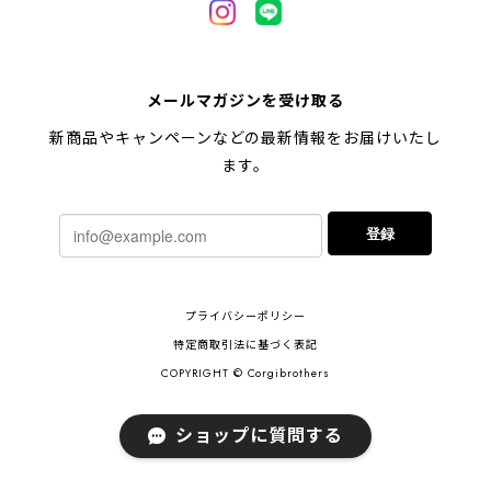
【 キュンです ペキニーズ 】 マグカップ 犬 ペット うちの子 犬グッズ ギフト プレゼント 母の日
メールマガジンを受け取る
2024/05/04
新商品やキャンペーンなどの最新情報をお届けいたし
ます。
【 柴犬 毛色3色】マグカップ お家用 プレゼント コーギーブラザーズ 犬 うちの子
登録
2024/02/10
連休明けに発送と言われていたのに、その前に到着しま
プライバシーポリシー
した！とても早い対応でありがとうございました。 プ
レゼント用だったけど自分用にも買いたいと思います。
特定商取引法に基づく表記
ありがとうございました！！！
COPYRIGHT © Corgibrothers
ショップに質問する
【 ポメラニアン 2023新デザイン！】 マグカップ お家用 プレゼント 犬 うちの子 犬グッズ ギフト
2023/11/18