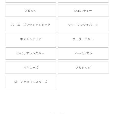
【 自然に囲まれた ポメラニアン 】マグカップ 犬 ペット うちの子 犬グッズ ギフト プレゼント 母の日
2024/07/09
スピッツ
シェルティー
とても可愛かったです。６月にももが（17歳）で亡くな
バーニーズマウンテンドッグ
ジャーマンシェパード
りまして、元気な時の顔がそっくりだったので、注文し
ました。ありがとうございました。
ボストンテリア
ボーダーコリー
【 ”ロイヤル”シリーズ 犬種選べる キャニスター 】保存容器 プレゼント ギフト 犬 ペット うちの子 犬グッズ
シベリアンハスキー
ドーベルマン
2024/05/22
ペキニーズ
ブルドッグ
【 ヒーロー ペキニーズ 】 マグカップ 犬 ペット うちの子 犬グッズ ギフト プレゼント 母の日
猫 ミケネコシスターズ
2024/05/04
【 自然に囲まれた ペキニーズ 】 マグカップ 犬 ペット うちの子 犬グッズ ギフト プレゼント 母の日
2024/05/04