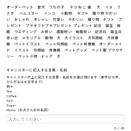
オーダーペット 愛犬 うちの子 ネコ ねこ 猫 犬 イヌ う
さぎ ハムスター インコ 小動物 ギフト 贈り物 かわい
い おしゃれ オシャレ 可愛い かわいい 贈り物 ギフト プ
レゼント プチギフトプチプレゼント プレゼント 記念 誕生 結
婚 ウエディング お祝い 還暦祝い 結婚祝い 記念日 誕生日
思い出 メモリアル 動物 犬 犬イラスト 犬似顔絵 犬肖像
画 ペットイラスト ペット似顔絵 ペット肖像画 オーダーメイ
ド イラスト 似顔絵 肖像画 ペットグッズ ペット服 アクセサ
リー ペット小物 ドッグ 犬
キャニスターに記入する言葉・名前
キャニスターの上に記入する言葉・名前をお選び頂けます（英字は10字、
ひらがなは６文字まで）
例＊
Tea
Coffee
Salt
Sugar
Momo（お犬さんのお名前）
0
/
30