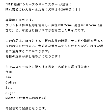
”晴れ着姿”シリーズのキャニスター が登場！
晴れ着姿のわんちゃんたち！犬種は全30種類！！！
容量は310mlです。
プリントは昇華転写を使用し、直径が8.2cm、高さが10.5cm（蓋
含む）と、可愛さと使いやすさを両立したサイズです。
この商品は、ほっとする一杯のお茶の時間、テレビや動画を見ると
きのお供のおつまみ、大好きな犬さんたちのおやつなど、様々な場
面で活躍することができます。
毎日の風景が少し賑やかになります！
キャニスターの上に記入する言葉・名前をお選び頂けます
例＊
Tea
Coffee
Salt
Sugar
Momo（お犬さんのお名前）
宅配便での配送となります。