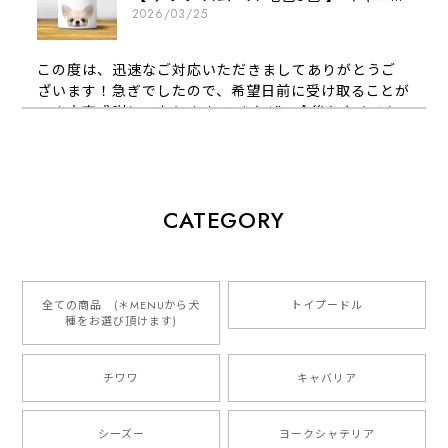
2026/03/25
この度は、迅速なご対応いただきましてありがとうご
ざいます！急ぎでしたので、希望日前に受け取ることが
でき大変感謝しております！ またぜひ今後ともよろし
くお願いします
【 犬種選べる パステルカラー 名入り 迷子札 ドッグタグ 】水彩画風イラスト 毛色60種類以上 ペット 犬 プレゼント
CATEGORY
2026/01/16
とっても可愛くて、わんちゃんの名前や電話番号も分か
りやすくて最高です！ ありがとうございました❁⃘*.ﾟ
全ての商品 (＊MENUから犬
トイプードル
種をお選び頂けます)
ご縁がありましたら、またよろしくお願いいたします。
チワワ
キャバリア
【 自然に囲まれた ダックスフンド 】 キャニスター 保存容器 お家用 プレゼント 犬 ペット うちの子 犬グッズ
2025/05/13
シーズー
ヨークシャテリア