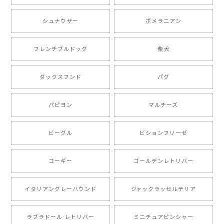
シュナウザー
ポメラニアン
【 ボーダーコリー 水彩画風 毛色4色 】 手帳 スマホケース 犬 うちの子 iPhone & Android
2025/05/09
フレンチブルドッグ
柴犬
もう叫ぶほど可愛くて最高です。 届いた袋まで可愛か
ダックスフンド
パグ
ったです。 ご連絡が取りづらい点だけ少し不安になり
ましたが、商品の素敵さでチャラです。 本当に可愛
い。ありがとうございます。
パピヨン
マルチーズ
ビーグル
ビションフリーゼ
【 キュンです ボーダーコリー 】 手帳 スマホケース 犬 うちの子 プレゼント ペット Android対応
2024/10/28
コーギー
ゴールデンレトリバー
注文受領連絡が無かったのでハラハラしましたが… 可
愛い商品が届きました！大満足です♪
イタリアングレーハウンド
ジャックラッセルテリア
ラブラドール レトリバー
ミニチュアピンシャー