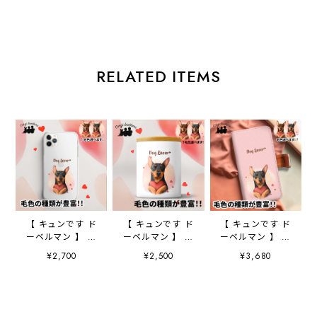
RELATED ITEMS
【 キュンです ド
【 キュンです ド
【 キュンです ド
ーベルマン 】 ス
ーベルマン 】 キ
ーベルマン 】 手
マホケース クリ
ャニスター 保存
帳 スマホケース
¥2,700
¥2,500
¥3,680
アソフトケース
容器 お家用 プ
犬 うちの子 プ
犬 犬グッズ プ
レゼント 犬 ペ
レゼント ペッ
レゼント アンド
ット うちの子
ト Android対応
ロイド対応
犬グッズ