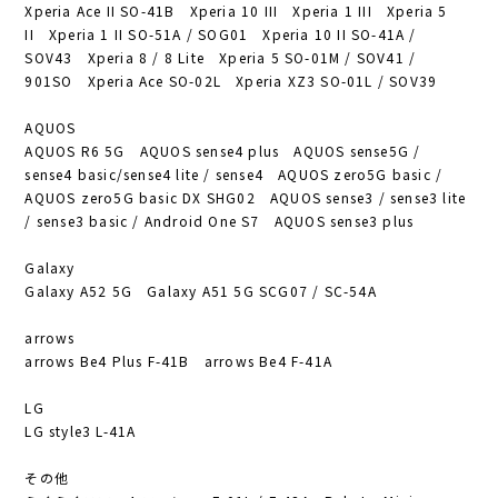
Xperia Ace II SO-41B Xperia 10 III Xperia 1 III Xperia 5
II Xperia 1 II SO-51A / SOG01 Xperia 10 II SO-41A /
SOV43 Xperia 8 / 8 Lite Xperia 5 SO-01M / SOV41 /
901SO Xperia Ace SO-02L Xperia XZ3 SO-01L / SOV39
AQUOS
AQUOS R6 5G AQUOS sense4 plus AQUOS sense5G /
sense4 basic/sense4 lite / sense4 AQUOS zero5G basic /
AQUOS zero5G basic DX SHG02 AQUOS sense3 / sense3 lite
/ sense3 basic / Android One S7 AQUOS sense3 plus
Galaxy
Galaxy A52 5G Galaxy A51 5G SCG07 / SC-54A
arrows
arrows Be4 Plus F-41B arrows Be4 F-41A
LG
LG style3 L-41A
その他