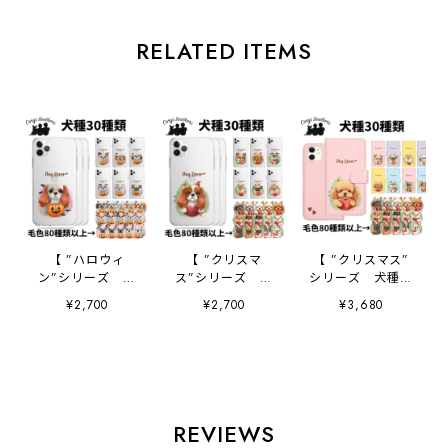
RELATED ITEMS
【 ”ハロウィ
【 ”クリスマ
【 ”クリスマス”
ン”シリーズ 犬
ス”シリーズ 犬
シリーズ 犬種選
種選べる スマホケ
種選べる スマホケ
べる 手帳型 スマ
¥2,700
¥2,700
¥3,680
ース 】 犬 うち
ース 】 犬 うち
ホケース 】 犬
の子 プレゼン
の子 プレゼン
うちの子 プレゼ
ト 母の日
ト 母の日
ント Android対応
Android対応
Android対応
REVIEWS