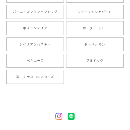
とても可愛かったです。６月にももが（17歳）で亡くな
バーニーズマウンテンドッグ
ジャーマンシェパード
りまして、元気な時の顔がそっくりだったので、注文し
ました。ありがとうございました。
ボストンテリア
ボーダーコリー
【 ”ロイヤル”シリーズ 犬種選べる キャニスター 】保存容器 プレゼント ギフト 犬 ペット うちの子 犬グッズ
シベリアンハスキー
ドーベルマン
2024/05/22
ペキニーズ
ブルドッグ
【 ヒーロー ペキニーズ 】 マグカップ 犬 ペット うちの子 犬グッズ ギフト プレゼント 母の日
猫 ミケネコシスターズ
2024/05/04
【 自然に囲まれた ペキニーズ 】 マグカップ 犬 ペット うちの子 犬グッズ ギフト プレゼント 母の日
2024/05/04