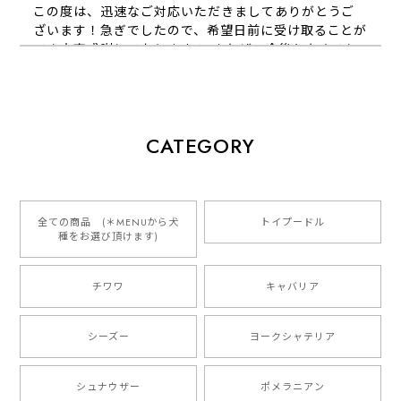
この度は、迅速なご対応いただきましてありがとうご
ざいます！急ぎでしたので、希望日前に受け取ることが
でき大変感謝しております！ またぜひ今後ともよろし
くお願いします
【 犬種選べる パステルカラー 名入り 迷子札 ドッグタグ 】水彩画風イラスト 毛色60種類以上 ペット 犬 プレゼント
CATEGORY
2026/01/16
とっても可愛くて、わんちゃんの名前や電話番号も分か
りやすくて最高です！ ありがとうございました❁⃘*.ﾟ
全ての商品 (＊MENUから犬
トイプードル
種をお選び頂けます)
ご縁がありましたら、またよろしくお願いいたします。
チワワ
キャバリア
【 自然に囲まれた ダックスフンド 】 キャニスター 保存容器 お家用 プレゼント 犬 ペット うちの子 犬グッズ
2025/05/13
シーズー
ヨークシャテリア
シュナウザー
ポメラニアン