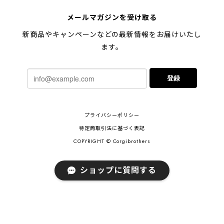
【 キュンです ペキニーズ 】 マグカップ 犬 ペット うちの子 犬グッズ ギフト プレゼント 母の日
メールマガジンを受け取る
2024/05/04
新商品やキャンペーンなどの最新情報をお届けいたし
ます。
【 柴犬 毛色3色】マグカップ お家用 プレゼント コーギーブラザーズ 犬 うちの子
登録
2024/02/10
連休明けに発送と言われていたのに、その前に到着しま
プライバシーポリシー
した！とても早い対応でありがとうございました。 プ
レゼント用だったけど自分用にも買いたいと思います。
特定商取引法に基づく表記
ありがとうございました！！！
COPYRIGHT © Corgibrothers
ショップに質問する
【 ポメラニアン 2023新デザイン！】 マグカップ お家用 プレゼント 犬 うちの子 犬グッズ ギフト
2023/11/18
ご近所さんのワンちゃんが亡くなられて贈り物を探し