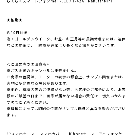
らくらくスマートフォンme F-01L / F-42A RakutenMini
★納期★
約10日前後
注：ゴールデンウイーク、お盆、お正月等の長期休暇または、連休
などの前後は、 納期が通常より長くなる場合がございます。
＜ご注文際のの注意点>
※ご入金後のキャンセルは出来ません。
※商品の色調は、モニターの表示の都合上、サンプル画像または、
実物と多少異なる場合があります。
※毛色、機種名等のご連絡がない等、お客様のご都合により、お客
様のご希望の日までに商品が届かない場合の責任は一切負いかねま
すのでご了承ください。
※機種によっては印刷の位置がサンプル画像と異なる場合がござい
ます。
??スマホケース スマホカバー iPhoneケース アイフォンケー