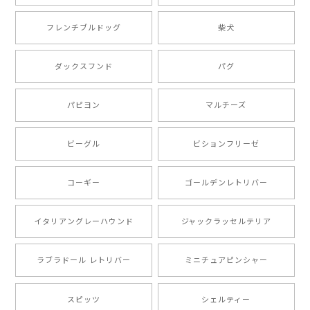
【 ボーダーコリー 水彩画風 毛色4色 】 手帳 スマホケース 犬 うちの子 iPhone & Android
2025/05/09
フレンチブルドッグ
柴犬
もう叫ぶほど可愛くて最高です。 届いた袋まで可愛か
ダックスフンド
パグ
ったです。 ご連絡が取りづらい点だけ少し不安になり
ましたが、商品の素敵さでチャラです。 本当に可愛
い。ありがとうございます。
パピヨン
マルチーズ
ビーグル
ビションフリーゼ
【 キュンです ボーダーコリー 】 手帳 スマホケース 犬 うちの子 プレゼント ペット Android対応
2024/10/28
コーギー
ゴールデンレトリバー
注文受領連絡が無かったのでハラハラしましたが… 可
愛い商品が届きました！大満足です♪
イタリアングレーハウンド
ジャックラッセルテリア
ラブラドール レトリバー
ミニチュアピンシャー
【 自然に囲まれた ポメラニアン 】マグカップ 犬 ペット うちの子 犬グッズ ギフト プレゼント 母の日
2024/07/09
スピッツ
シェルティー