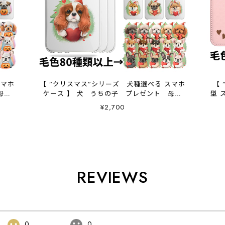
スマホ
【 ”クリスマス”シリーズ 犬種選べる スマホ
【
母の
ケース 】 犬 うちの子 プレゼント 母の
型 
日 Android対応
¥2,700
REVIEWS
0
0