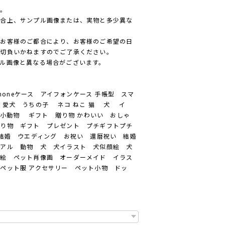
ん。
都合上、サンプル画像または、実物と多少異な
、お客様のご都合により、お客様のご希望の日
一切負いかねますのでご了承ください。
ル画像と異なる場合がございます。
honeケース アイフォンケース 手帳型 スマ
 愛犬 うちの子 ネコ ねこ 猫 犬 イ
小動物 ギフト 贈り物 かわいい おしゃ
贈り物 ギフト プレゼント プチギフトプチ
 結婚 ウエディング お祝い 還暦祝い 結婚
リアル 動物 犬 犬イラスト 犬似顔絵 犬
顔絵 ペット肖像画 オーダーメイド イラス
ペット服 アクセサリー ペット小物 ドッ