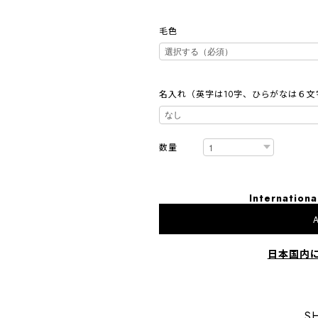
毛色
名入れ（英字は10字、ひらがなは６文
数量
Internationa
A
日本国内
S