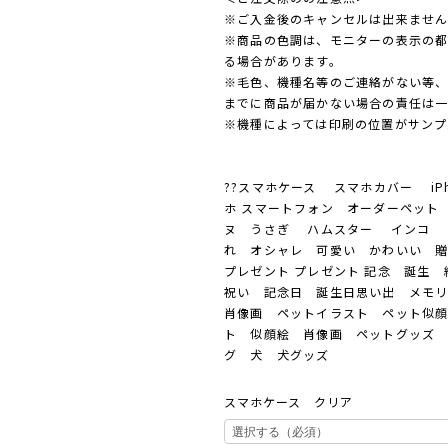
※ご入金後のキャンセルは出来ませ
※商品の色調は、モニターの表示の
る場合があります。
※毛色、機種名等のご連絡がない等
までに商品が届かない場合の責任は
※機種によっては印刷の位置がサンプ
??スマホケース スマホカバー iP
ホ スマートフォン オーダーペット
ヌ うさぎ ハムスター インコ 
れ オシャレ 可愛い かわいい 
プレゼント プレゼント 記念 誕生
祝い 記念日 誕生日思い出 メモ
肖像画 ペットイラスト ペット似
ト 似顔絵 肖像画 ペットグッズ 
グ 犬 犬グッズ
スマホケース クリア