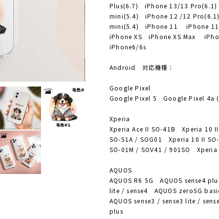
Plus(6.7) iPhone 13/13 Pro(6.1
mini(5.4) iPhone 12 /12 Pro(6.
mini(5.4) iPhone 11 iPhone 1
iPhone XS iPhone XS Max iPh
iPhone6/6s
Android 対応機種：
Google Pixel
Google Pixel 5 Google Pixel 4a 
Xperia
Xperia Ace II SO-41B Xperia 10 II
SO-51A / SOG01 Xperia 10 II SO-
SO-01M / SOV41 / 901SO Xperia
AQUOS
AQUOS R6 5G AQUOS sense4 plus
lite / sense4 AQUOS zero5G ba
AQUOS sense3 / sense3 lite / se
plus