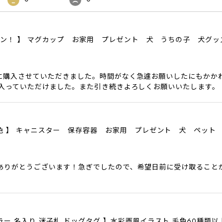
ザイン！ 】 マグカップ お家用 プレゼント 犬 うちの子 犬グ
に購入させていただきました。時間がなく急遽お願いしたにもかか
に入っていただけました。また引き続きよろしくお願いいたします。
色6色 】 キャニスター 保存容器 お家用 プレゼント 犬 ペット
ありがとうございます！急ぎでしたので、希望日前に受け取ること
ラー 名入り 迷子札 ドッグタグ 】水彩画風イラスト 毛色60種類