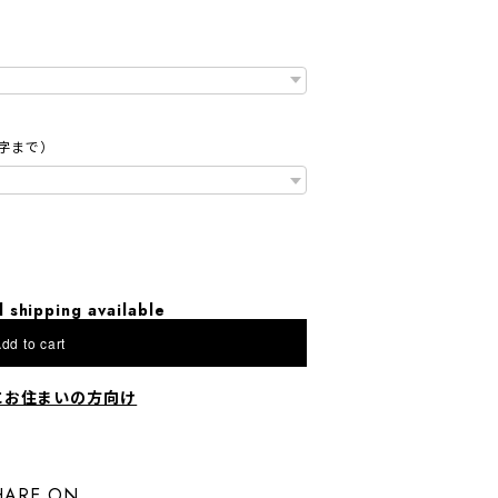
字まで）
l shipping available
dd to cart
にお住まいの方向け
HARE ON