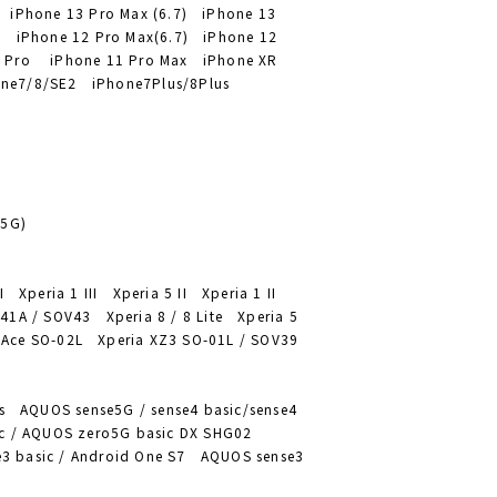
) iPhone 13 Pro Max (6.7) iPhone 13
1) iPhone 12 Pro Max(6.7) iPhone 12
1 Pro iPhone 11 Pro Max iPhone XR
one7/8/SE2 iPhone7Plus/8Plus
(5G)
I Xperia 1 III Xperia 5 II Xperia 1 II
41A / SOV43 Xperia 8 / 8 Lite Xperia 5
 Ace SO-02L Xperia XZ3 SO-01L / SOV39
 AQUOS sense5G / sense4 basic/sense4
sic / AQUOS zero5G basic DX SHG02
nse3 basic / Android One S7 AQUOS sense3