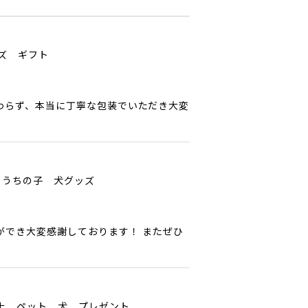
ッズ ギフト
わらず、本当に丁寧な包装でいただき大変
 うちの子 犬グッズ
ができ大変感謝しております！ またぜひ
以上 ペット 犬 プレゼント