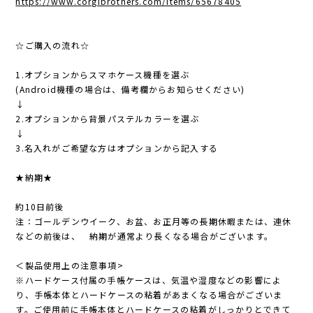
https://www.corgibrothers.com/items/65678405
☆ご購入の流れ☆
1.オプションからスマホケース機種を選ぶ
(Android機種の場合は、備考欄からお知らせください)
↓
2.オプションから背景パステルカラーを選ぶ
↓
3.名入れがご希望な方はオプションから記入する
★納期★
約10日前後
注：ゴールデンウイーク、お盆、お正月等の長期休暇または、連休
などの前後は、 納期が通常より長くなる場合がございます。
＜製品使用上の注意事項>
※ハードケース付属の手帳ケースは、気温や湿度などの影響によ
り、手帳本体とハードケースの粘着があまくなる場合がございま
す。ご使用前に手帳本体とハードケースの粘着がしっかりとできて