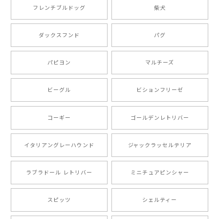
2025/05/09
フレンチブルドッグ
柴犬
もう叫ぶほど可愛くて最高です。 届いた袋まで可愛か
ダックスフンド
パグ
ったです。 ご連絡が取りづらい点だけ少し不安になり
ましたが、商品の素敵さでチャラです。 本当に可愛
い。ありがとうございます。
パピヨン
マルチーズ
ビーグル
ビションフリーゼ
【 キュンです ボーダーコリー 】 手帳 スマホケース 犬 うちの子 プレゼント ペット Android対応
2024/10/28
コーギー
ゴールデンレトリバー
注文受領連絡が無かったのでハラハラしましたが… 可
愛い商品が届きました！大満足です♪
イタリアングレーハウンド
ジャックラッセルテリア
ラブラドール レトリバー
ミニチュアピンシャー
【 自然に囲まれた ポメラニアン 】マグカップ 犬 ペット うちの子 犬グッズ ギフト プレゼント 母の日
2024/07/09
スピッツ
シェルティー