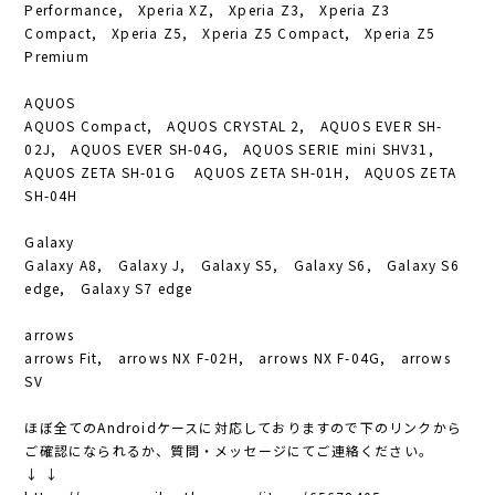
Performance, Xperia XZ, Xperia Z3, Xperia Z3
Compact, Xperia Z5, Xperia Z5 Compact, Xperia Z5
Premium
AQUOS
AQUOS Compact, AQUOS CRYSTAL 2, AQUOS EVER SH-
02J, AQUOS EVER SH-04G, AQUOS SERIE mini SHV31,
AQUOS ZETA SH-01G AQUOS ZETA SH-01H, AQUOS ZETA
SH-04H
Galaxy
Galaxy A8, Galaxy J, Galaxy S5, Galaxy S6, Galaxy S6
edge, Galaxy S7 edge
arrows
arrows Fit, arrows NX F-02H, arrows NX F-04G, arrows
SV
ほぼ全てのAndroidケースに対応しておりますので下のリンクから
ご確認になられるか、質問・メッセージにてご連絡ください。
↓ ↓