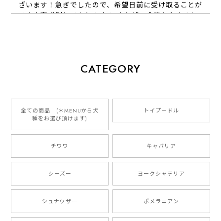
ざいます！急ぎでしたので、希望日前に受け取ることが
でき大変感謝しております！ またぜひ今後ともよろし
くお願いします
【 犬種選べる パステルカラー 名入り 迷子札 ドッグタグ 】水彩画風イラスト 毛色60種類以上 ペット 犬 プレゼント
CATEGORY
2026/01/16
とっても可愛くて、わんちゃんの名前や電話番号も分か
りやすくて最高です！ ありがとうございました❁⃘*.ﾟ
全ての商品 (＊MENUから犬
トイプードル
種をお選び頂けます)
ご縁がありましたら、またよろしくお願いいたします。
チワワ
キャバリア
【 自然に囲まれた ダックスフンド 】 キャニスター 保存容器 お家用 プレゼント 犬 ペット うちの子 犬グッズ
2025/05/13
シーズー
ヨークシャテリア
シュナウザー
ポメラニアン
【 ボーダーコリー 水彩画風 毛色4色 】 手帳 スマホケース 犬 うちの子 iPhone & Android