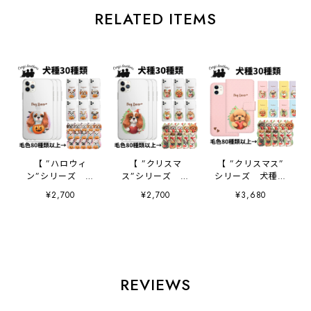
RELATED ITEMS
【 ”ハロウィ
【 ”クリスマ
【 ”クリスマス”
ン”シリーズ 犬
ス”シリーズ 犬
シリーズ 犬種選
種選べる スマホケ
種選べる スマホケ
べる 手帳型 スマ
¥2,700
¥2,700
¥3,680
ース 】 犬 うち
ース 】 犬 うち
ホケース 】 犬
の子 プレゼン
の子 プレゼン
うちの子 プレゼ
ト 母の日
ト 母の日
ント Android対応
Android対応
Android対応
REVIEWS