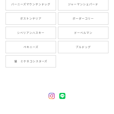
とても可愛かったです。６月にももが（17歳）で亡くな
バーニーズマウンテンドッグ
ジャーマンシェパード
りまして、元気な時の顔がそっくりだったので、注文し
ました。ありがとうございました。
ボストンテリア
ボーダーコリー
【 ”ロイヤル”シリーズ 犬種選べる キャニスター 】保存容器 プレゼント ギフト 犬 ペット うちの子 犬グッズ
シベリアンハスキー
ドーベルマン
2024/05/22
ペキニーズ
ブルドッグ
【 ヒーロー ペキニーズ 】 マグカップ 犬 ペット うちの子 犬グッズ ギフト プレゼント 母の日
猫 ミケネコシスターズ
2024/05/04
【 自然に囲まれた ペキニーズ 】 マグカップ 犬 ペット うちの子 犬グッズ ギフト プレゼント 母の日
2024/05/04