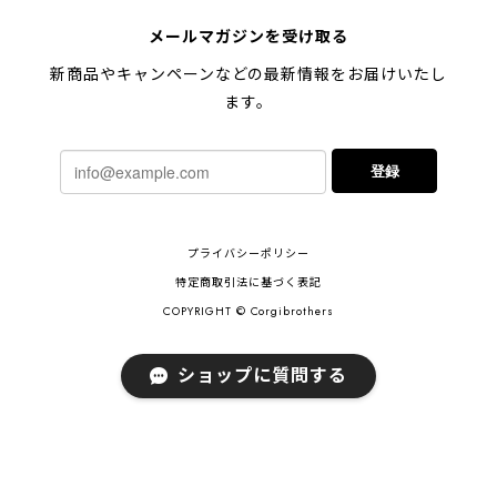
【 キュンです ペキニーズ 】 マグカップ 犬 ペット うちの子 犬グッズ ギフト プレゼント 母の日
メールマガジンを受け取る
2024/05/04
新商品やキャンペーンなどの最新情報をお届けいたし
ます。
【 柴犬 毛色3色】マグカップ お家用 プレゼント コーギーブラザーズ 犬 うちの子
登録
2024/02/10
連休明けに発送と言われていたのに、その前に到着しま
プライバシーポリシー
した！とても早い対応でありがとうございました。 プ
レゼント用だったけど自分用にも買いたいと思います。
特定商取引法に基づく表記
ありがとうございました！！！
COPYRIGHT © Corgibrothers
ショップに質問する
【 ポメラニアン 2023新デザイン！】 マグカップ お家用 プレゼント 犬 うちの子 犬グッズ ギフト
2023/11/18
ご近所さんのワンちゃんが亡くなられて贈り物を探し