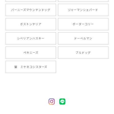
とても可愛かったです。６月にももが（17歳）で亡くな
バーニーズマウンテンドッグ
ジャーマンシェパード
りまして、元気な時の顔がそっくりだったので、注文し
ました。ありがとうございました。
ボストンテリア
ボーダーコリー
【 ”ロイヤル”シリーズ 犬種選べる キャニスター 】保存容器 プレゼント ギフト 犬 ペット うちの子 犬グッズ
シベリアンハスキー
ドーベルマン
2024/05/22
ペキニーズ
ブルドッグ
【 ヒーロー ペキニーズ 】 マグカップ 犬 ペット うちの子 犬グッズ ギフト プレゼント 母の日
猫 ミケネコシスターズ
2024/05/04
【 自然に囲まれた ペキニーズ 】 マグカップ 犬 ペット うちの子 犬グッズ ギフト プレゼント 母の日
2024/05/04