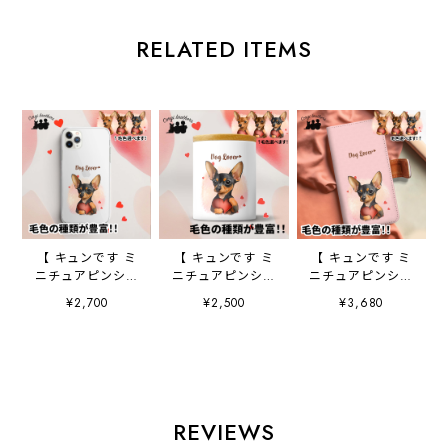
RELATED ITEMS
【 キュンです ミ
【 キュンです ミ
【 キュンです ミ
ニチュアピンシャ
ニチュアピンシャ
ニチュアピンシャ
ー 】 スマホケー
ー 】 キャニスタ
ー 】 手帳 スマホ
¥2,700
¥2,500
¥3,680
ス クリアソフト
ー 保存容器 お
ケース 犬 うち
ケース 犬 犬グ
家用 プレゼン
の子 プレゼン
ッズ プレゼン
ト 犬 ペット
ト ペット
ト アンドロイド
うちの子 犬グッ
Android対応
対応
ズ
REVIEWS