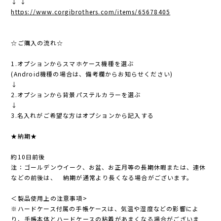
↓ ↓
https://www.corgibrothers.com/items/65678405
☆ご購入の流れ☆
1.オプションからスマホケース機種を選ぶ
(Android機種の場合は、備考欄からお知らせください)
↓
2.オプションから背景パステルカラーを選ぶ
↓
3.名入れがご希望な方はオプションから記入する
★納期★
約10日前後
注：ゴールデンウイーク、お盆、お正月等の長期休暇または、連休
などの前後は、 納期が通常より長くなる場合がございます。
＜製品使用上の注意事項>
※ハードケース付属の手帳ケースは、気温や湿度などの影響によ
り、手帳本体とハードケースの粘着があまくなる場合がございま