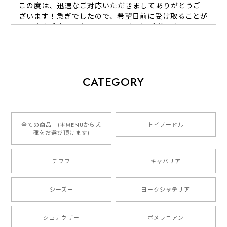
この度は、迅速なご対応いただきましてありがとうご
ざいます！急ぎでしたので、希望日前に受け取ることが
でき大変感謝しております！ またぜひ今後ともよろし
くお願いします
【 犬種選べる パステルカラー 名入り 迷子札 ドッグタグ 】水彩画風イラスト 毛色60種類以上 ペット 犬 プレゼント
CATEGORY
2026/01/16
とっても可愛くて、わんちゃんの名前や電話番号も分か
りやすくて最高です！ ありがとうございました❁⃘*.ﾟ
全ての商品 (＊MENUから犬
トイプードル
種をお選び頂けます)
ご縁がありましたら、またよろしくお願いいたします。
チワワ
キャバリア
【 自然に囲まれた ダックスフンド 】 キャニスター 保存容器 お家用 プレゼント 犬 ペット うちの子 犬グッズ
2025/05/13
シーズー
ヨークシャテリア
シュナウザー
ポメラニアン