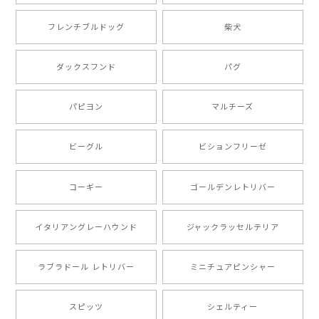
【 ボーダーコリー 水彩画風 毛色4色 】 手帳 スマホケース 犬 うちの子 iPhone & Android
2025/05/09
フレンチブルドッグ
柴犬
もう叫ぶほど可愛くて最高です。 届いた袋まで可愛か
ダックスフンド
パグ
ったです。 ご連絡が取りづらい点だけ少し不安になり
ましたが、商品の素敵さでチャラです。 本当に可愛
い。ありがとうございます。
パピヨン
マルチーズ
ビーグル
ビションフリーゼ
【 キュンです ボーダーコリー 】 手帳 スマホケース 犬 うちの子 プレゼント ペット Android対応
2024/10/28
コーギー
ゴールデンレトリバー
注文受領連絡が無かったのでハラハラしましたが… 可
愛い商品が届きました！大満足です♪
イタリアングレーハウンド
ジャックラッセルテリア
ラブラドール レトリバー
ミニチュアピンシャー
【 自然に囲まれた ポメラニアン 】マグカップ 犬 ペット うちの子 犬グッズ ギフト プレゼント 母の日
2024/07/09
スピッツ
シェルティー