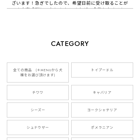
ざいます！急ぎでしたので、希望日前に受け取ることが
でき大変感謝しております！ またぜひ今後ともよろし
くお願いします
【 犬種選べる パステルカラー 名入り 迷子札 ドッグタグ 】水彩画風イラスト 毛色60種類以上 ペット 犬 プレゼント
CATEGORY
2026/01/16
とっても可愛くて、わんちゃんの名前や電話番号も分か
りやすくて最高です！ ありがとうございました❁⃘*.ﾟ
全ての商品 (＊MENUから犬
トイプードル
種をお選び頂けます)
ご縁がありましたら、またよろしくお願いいたします。
チワワ
キャバリア
【 自然に囲まれた ダックスフンド 】 キャニスター 保存容器 お家用 プレゼント 犬 ペット うちの子 犬グッズ
2025/05/13
シーズー
ヨークシャテリア
シュナウザー
ポメラニアン
【 ボーダーコリー 水彩画風 毛色4色 】 手帳 スマホケース 犬 うちの子 iPhone & Android