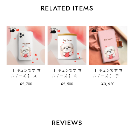
RELATED ITEMS
【 キュンです マ
【 キュンです マ
【 キュンです マ
ルチーズ 】 スマ
ルチーズ 】 キャ
ルチーズ 】 手帳
ホケース クリア
ニスター 保存容
スマホケース
¥2,700
¥2,500
¥3,680
ソフトケース
器 お家用 プレ
犬 うちの子 プ
犬 犬グッズ プ
ゼント 犬 ペッ
レゼント ペッ
レゼント アンド
ト うちの子 犬
ト Android対応
ロイド対応
グッズ
REVIEWS