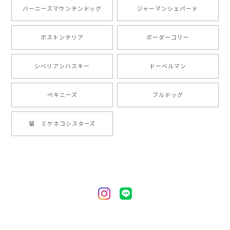
とても可愛かったです。６月にももが（17歳）で亡くな
バーニーズマウンテンドッグ
ジャーマンシェパード
りまして、元気な時の顔がそっくりだったので、注文し
ました。ありがとうございました。
ボストンテリア
ボーダーコリー
【 ”ロイヤル”シリーズ 犬種選べる キャニスター 】保存容器 プレゼント ギフト 犬 ペット うちの子 犬グッズ
シベリアンハスキー
ドーベルマン
2024/05/22
ペキニーズ
ブルドッグ
【 ヒーロー ペキニーズ 】 マグカップ 犬 ペット うちの子 犬グッズ ギフト プレゼント 母の日
猫 ミケネコシスターズ
2024/05/04
【 自然に囲まれた ペキニーズ 】 マグカップ 犬 ペット うちの子 犬グッズ ギフト プレゼント 母の日
2024/05/04