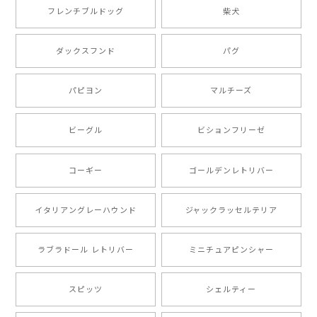
2025/05/09
フレンチブルドッグ
柴犬
もう叫ぶほど可愛くて最高です。 届いた袋まで可愛か
ダックスフンド
パグ
ったです。 ご連絡が取りづらい点だけ少し不安になり
ましたが、商品の素敵さでチャラです。 本当に可愛
い。ありがとうございます。
パピヨン
マルチーズ
ビーグル
ビションフリーゼ
【 キュンです ボーダーコリー 】 手帳 スマホケース 犬 うちの子 プレゼント ペット Android対応
2024/10/28
コーギー
ゴールデンレトリバー
注文受領連絡が無かったのでハラハラしましたが… 可
愛い商品が届きました！大満足です♪
イタリアングレーハウンド
ジャックラッセルテリア
ラブラドール レトリバー
ミニチュアピンシャー
【 自然に囲まれた ポメラニアン 】マグカップ 犬 ペット うちの子 犬グッズ ギフト プレゼント 母の日
2024/07/09
スピッツ
シェルティー