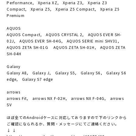
Performance, Xperia XZ, Xperia Z3, Xperia Z3
Compact, Xperia Z5, Xperia Z5 Compact, Xperia Z5
Premium
AQUOS
AQUOS Compact, AQUOS CRYSTAL 2, AQUOS EVER SH-
02J, AQUOS EVER SH-04G, AQUOS SERIE mini SHV31,
AQUOS ZETA SH-01G AQUOS ZETA SH-01H, AQUOS ZETA
SH-04H
Galaxy
Galaxy A8, Galaxy J, Galaxy S5, Galaxy S6, Galaxy S6
edge, Galaxy S7 edge
arrows
arrows Fit, arrows NX F-02H, arrows NX F-04G, arrows
SV
ほぼ全てのAndroidケースに対応しておりますので下のリンクから
ご確認になられるか、質問・メッセージにてご連絡ください。
↓ ↓