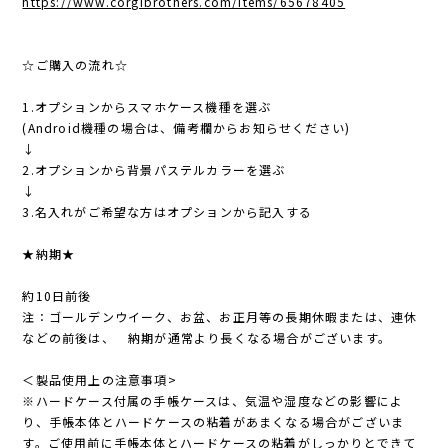
https://www.corgibrothers.com/items/65678405
☆ご購入の流れ☆
1.オプションからスマホケース機種を選ぶ
(Android機種の場合は、備考欄からお知らせください)
↓
2.オプションから背景パステルカラーを選ぶ
↓
3.名入れがご希望な方はオプションから記入する
★納期★
約10日前後
注：ゴールデンウイーク、お盆、お正月等の長期休暇または、連休
などの前後は、 納期が通常より長くなる場合がございます。
＜製品使用上の注意事項>
※ハードケース付属の手帳ケースは、気温や湿度などの影響によ
り、手帳本体とハードケースの粘着があまくなる場合がございま
す。ご使用前に手帳本体とハードケースの粘着がしっかりとできて