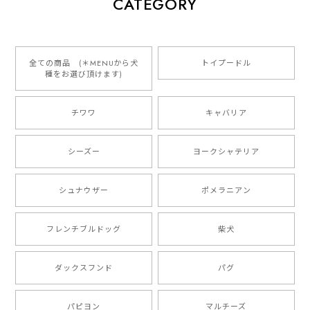
CATEGORY
2026/01/16
とっても可愛くて、わんちゃんの名前や電話番号も分か
りやすくて最高です！ ありがとうございました❁⃘*.ﾟ
全ての商品 (＊MENUから犬
トイプードル
種をお選び頂けます)
ご縁がありましたら、またよろしくお願いいたします。
チワワ
キャバリア
【 自然に囲まれた ダックスフンド 】 キャニスター 保存容器 お家用 プレゼント 犬 ペット うちの子 犬グッズ
2025/05/13
シーズー
ヨークシャテリア
シュナウザー
ポメラニアン
【 ボーダーコリー 水彩画風 毛色4色 】 手帳 スマホケース 犬 うちの子 iPhone & Android
2025/05/09
フレンチブルドッグ
柴犬
もう叫ぶほど可愛くて最高です。 届いた袋まで可愛か
ダックスフンド
パグ
ったです。 ご連絡が取りづらい点だけ少し不安になり
ましたが、商品の素敵さでチャラです。 本当に可愛
い。ありがとうございます。
パピヨン
マルチーズ