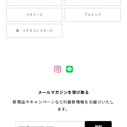
2024/05/22
ペキニーズ
ブルドッグ
【 ヒーロー ペキニーズ 】 マグカップ 犬 ペット うちの子 犬グッズ ギフト プレゼント 母の日
猫 ミケネコシスターズ
2024/05/04
【 自然に囲まれた ペキニーズ 】 マグカップ 犬 ペット うちの子 犬グッズ ギフト プレゼント 母の日
2024/05/04
【 キュンです ペキニーズ 】 マグカップ 犬 ペット うちの子 犬グッズ ギフト プレゼント 母の日
メールマガジンを受け取る
2024/05/04
新商品やキャンペーンなどの最新情報をお届けいたし
ます。
【 柴犬 毛色3色】マグカップ お家用 プレゼント コーギーブラザーズ 犬 うちの子
登録