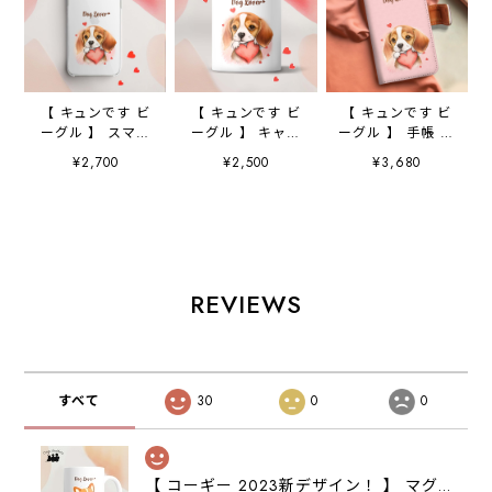
【 キュンです ビ
【 キュンです ビ
【 キュンです ビ
ーグル 】 スマホ
ーグル 】 キャニ
ーグル 】 手帳 ス
ケース クリアソ
スター 保存容
マホケース 犬
¥2,700
¥2,500
¥3,680
フトケース 犬
器 お家用 プレ
うちの子 プレゼ
犬グッズ プレゼ
ゼント 犬 ペッ
ント ペット
ント アンドロイ
ト うちの子 犬
Android対応
ド対応
グッズ
REVIEWS
すべて
30
0
0
【 コーギー 2023新デザイン！ 】 マグカップ お家用 プレゼント 犬 うちの子 犬グッズ ギフト