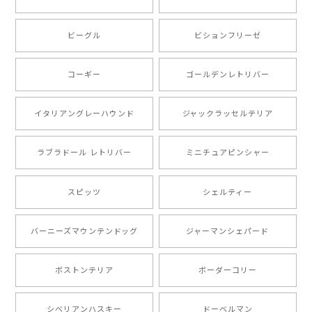
ビーグル
ビションフリーゼ
【 キュンです ボーダーコリー 】 手帳 スマホケース 犬 うちの子 プレゼント ペット Android対応
2024/10/28
コーギー
ゴールデンレトリバー
注文受領連絡が無かったのでハラハラしましたが… 可
愛い商品が届きました！大満足です♪
イタリアングレーハウンド
ジャックラッセルテリア
ラブラドール レトリバー
ミニチュアピンシャー
【 自然に囲まれた ポメラニアン 】マグカップ 犬 ペット うちの子 犬グッズ ギフト プレゼント 母の日
2024/07/09
スピッツ
シェルティー
とても可愛かったです。６月にももが（17歳）で亡くな
バーニーズマウンテンドッグ
ジャーマンシェパード
りまして、元気な時の顔がそっくりだったので、注文し
ました。ありがとうございました。
ボストンテリア
ボーダーコリー
【 ”ロイヤル”シリーズ 犬種選べる キャニスター 】保存容器 プレゼント ギフト 犬 ペット うちの子 犬グッズ
シベリアンハスキー
ドーベルマン