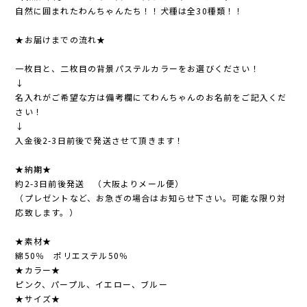
自然に囲まれたわんちゃんたち！！犬種は全30種類！！
★お届けまでの流れ★
一枚目と、二枚目の背景パステルカラーをお選びください！
↓
名入れがご希望な方は備考欄にてわんちゃんのお名前をご記入くだ
さい！
↓
入金後2-3日前後で発送させて頂きます！
★納期★
約2-3日前後発送 （大阪よりメール便）
（プレゼントなど、お急ぎの場合はお知らせ下さい。可能な限り対
応致します。）
★素材★
綿50％ ポリエステル50％
★カラー★
ピンク、パープル、イエロー、ブルー
★サイズ★