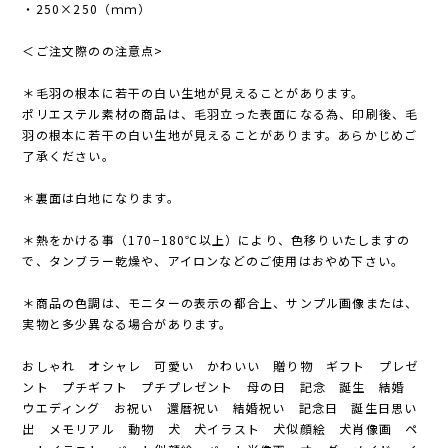
・250×250（ｍｍ）
＜ご注文際のの注意点>
＊毛羽の根本に若干の白い生地が見えることがあります。
ポリエステル素材の商品は、毛羽立った表面になる為、印刷後、毛
羽の根本に若干の白い生地が見えることがあります。あらかじめご
了承ください。
＊裏面は白地になります。
＊熱をかける事（170−180℃以上）により、色移りいたしますの
で、タンブラー乾燥や、アイロンなどのご使用はおやめ下さい。
＊商品の色調は、モニターの表示の都合上、サンプル画像または、
実物と多少異なる場合があります。
おしゃれ オシャレ 可愛い かわいい 贈り物 ギフト プレゼ
ント プチギフト プチプレゼント 母の日 記念 誕生 結婚
ウエディング お祝い 還暦祝い 結婚祝い 記念日 誕生日思い
出 メモリアル 動物 犬 犬イラスト 犬似顔絵 犬肖像画 ペ