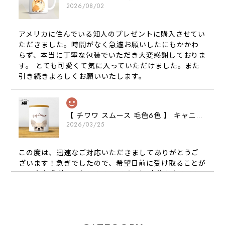
2026/08/02
アメリカに住んでいる知人のプレゼントに購入させてい
ただきました。時間がなく急遽お願いしたにもかかわ
らず、本当に丁寧な包装でいただき大変感謝しておりま
す。 とても可愛くて気に入っていただけました。また
引き続きよろしくお願いいたします。
【 チワワ スムース 毛色6色 】 キャニスター 保存容器 お家用 プレゼント 犬 ペット うちの子 犬グッズ
2026/03/25
この度は、迅速なご対応いただきましてありがとうご
ざいます！急ぎでしたので、希望日前に受け取ることが
でき大変感謝しております！ またぜひ今後ともよろし
くお願いします
【 犬種選べる パステルカラー 名入り 迷子札 ドッグタグ 】水彩画風イラスト 毛色60種類以上 ペット 犬 プレゼント