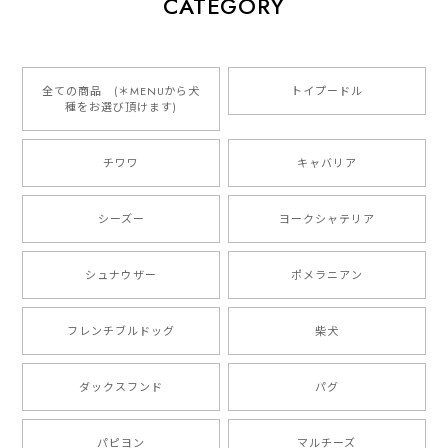
CATEGORY
2026/01/16
とっても可愛くて、わんちゃんの名前や電話番号も分か
りやすくて最高です！ ありがとうございました❁⃘*.ﾟ
全ての商品 (＊MENUから犬
トイプードル
種をお選び頂けます)
ご縁がありましたら、またよろしくお願いいたします。
チワワ
キャバリア
【 自然に囲まれた ダックスフンド 】 キャニスター 保存容器 お家用 プレゼント 犬 ペット うちの子 犬グッズ
2025/05/13
シーズー
ヨークシャテリア
シュナウザー
ポメラニアン
【 ボーダーコリー 水彩画風 毛色4色 】 手帳 スマホケース 犬 うちの子 iPhone & Android
2025/05/09
フレンチブルドッグ
柴犬
もう叫ぶほど可愛くて最高です。 届いた袋まで可愛か
ダックスフンド
パグ
ったです。 ご連絡が取りづらい点だけ少し不安になり
ましたが、商品の素敵さでチャラです。 本当に可愛
い。ありがとうございます。
パピヨン
マルチーズ