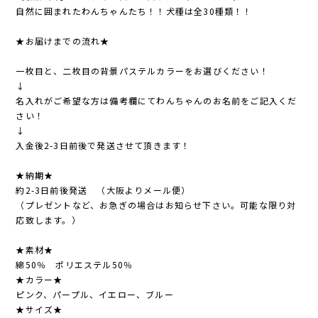
自然に囲まれたわんちゃんたち！！犬種は全30種類！！
★お届けまでの流れ★
一枚目と、二枚目の背景パステルカラーをお選びください！
↓
名入れがご希望な方は備考欄にてわんちゃんのお名前をご記入くだ
さい！
↓
入金後2-3日前後で発送させて頂きます！
★納期★
約2-3日前後発送 （大阪よりメール便）
（プレゼントなど、お急ぎの場合はお知らせ下さい。可能な限り対
応致します。）
★素材★
綿50％ ポリエステル50％
★カラー★
ピンク、パープル、イエロー、ブルー
★サイズ★