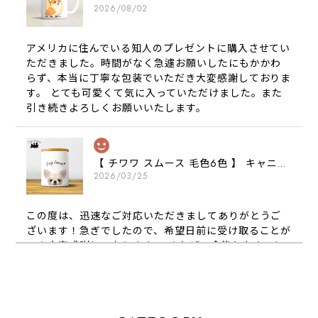
2026/08/02
アメリカに住んでいる知人のプレゼントに購入させてい
ただきました。時間がなく急遽お願いしたにもかかわ
らず、本当に丁寧な包装でいただき大変感謝しておりま
す。 とても可愛くて気に入っていただけました。また
引き続きよろしくお願いいたします。
【 チワワ スムース 毛色6色 】 キャニスター 保存容器 お家用 プレゼント 犬 ペット うちの子 犬グッズ
2026/03/25
この度は、迅速なご対応いただきましてありがとうご
ざいます！急ぎでしたので、希望日前に受け取ることが
でき大変感謝しております！ またぜひ今後ともよろし
くお願いします
【 犬種選べる パステルカラー 名入り 迷子札 ドッグタグ 】水彩画風イラスト 毛色60種類以上 ペット 犬 プレゼント