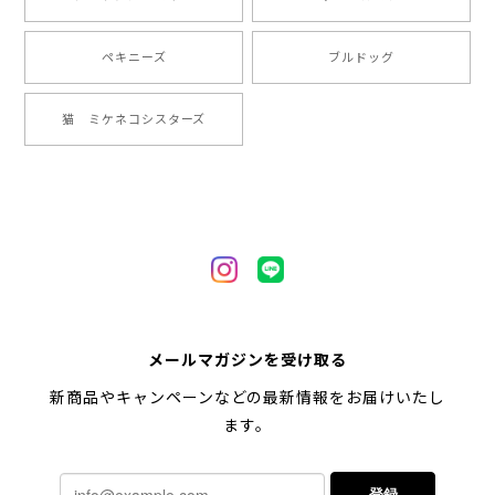
2024/05/22
ペキニーズ
ブルドッグ
【 ヒーロー ペキニーズ 】 マグカップ 犬 ペット うちの子 犬グッズ ギフト プレゼント 母の日
猫 ミケネコシスターズ
2024/05/04
【 自然に囲まれた ペキニーズ 】 マグカップ 犬 ペット うちの子 犬グッズ ギフト プレゼント 母の日
2024/05/04
【 キュンです ペキニーズ 】 マグカップ 犬 ペット うちの子 犬グッズ ギフト プレゼント 母の日
メールマガジンを受け取る
2024/05/04
新商品やキャンペーンなどの最新情報をお届けいたし
ます。
【 柴犬 毛色3色】マグカップ お家用 プレゼント コーギーブラザーズ 犬 うちの子
登録