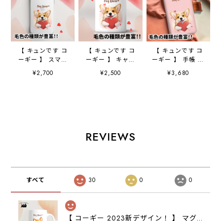
【 キュンです コ
【 キュンです コ
【 キュンです コ
ーギー 】 スマホ
ーギー 】 キャニ
ーギー 】 手帳 ス
ケース クリアソ
スター 保存容
マホケース 犬
¥2,700
¥2,500
¥3,680
フトケース 犬
器 お家用 プレ
うちの子 プレゼ
犬グッズ プレゼ
ゼント 犬 ペッ
ント ペット
ント アンドロイ
ト うちの子 犬
Android対応
ド対応
グッズ
REVIEWS
すべて
30
0
0
【 コーギー 2023新デザイン！ 】 マグカップ お家用 プレゼント 犬 うちの子 犬グッズ ギフト