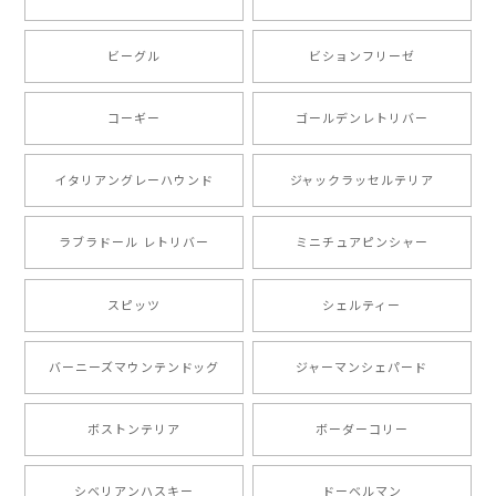
ビーグル
ビションフリーゼ
【 キュンです ボーダーコリー 】 手帳 スマホケース 犬 うちの子 プレゼント ペット Android対応
2024/10/28
コーギー
ゴールデンレトリバー
注文受領連絡が無かったのでハラハラしましたが… 可
愛い商品が届きました！大満足です♪
イタリアングレーハウンド
ジャックラッセルテリア
ラブラドール レトリバー
ミニチュアピンシャー
【 自然に囲まれた ポメラニアン 】マグカップ 犬 ペット うちの子 犬グッズ ギフト プレゼント 母の日
2024/07/09
スピッツ
シェルティー
とても可愛かったです。６月にももが（17歳）で亡くな
バーニーズマウンテンドッグ
ジャーマンシェパード
りまして、元気な時の顔がそっくりだったので、注文し
ました。ありがとうございました。
ボストンテリア
ボーダーコリー
【 ”ロイヤル”シリーズ 犬種選べる キャニスター 】保存容器 プレゼント ギフト 犬 ペット うちの子 犬グッズ
シベリアンハスキー
ドーベルマン