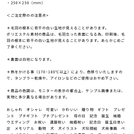
・250×250（ｍｍ）
＜ご注文際のの注意点>
＊毛羽の根本に若干の白い生地が見えることがあります。
ポリエステル素材の商品は、毛羽立った表面になる為、印刷後、毛
羽の根本に若干の白い生地が見えることがあります。あらかじめご
了承ください。
＊裏面は白地になります。
＊熱をかける事（170−180℃以上）により、色移りいたしますの
で、タンブラー乾燥や、アイロンなどのご使用はおやめ下さい。
＊商品の色調は、モニターの表示の都合上、サンプル画像または、
実物と多少異なる場合があります。
おしゃれ オシャレ 可愛い かわいい 贈り物 ギフト プレゼ
ント プチギフト プチプレゼント 母の日 記念 誕生 結婚
ウエディング お祝い 還暦祝い 結婚祝い 記念日 誕生日思い
出 メモリアル 動物 犬 犬イラスト 犬似顔絵 犬肖像画 ペ