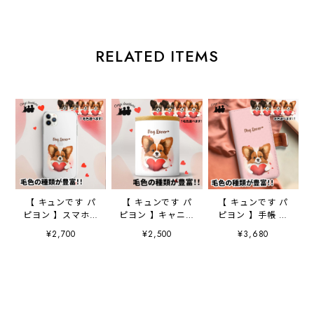
RELATED ITEMS
【 キュンです パ
【 キュンです パ
【 キュンです パ
ピヨン 】スマホケ
ピヨン 】キャニス
ピヨン 】手帳 ス
ース クリアソフ
ター 保存容器
マホケース 犬
¥2,700
¥2,500
¥3,680
トケース 犬 犬
お家用 プレゼン
うちの子 プレゼ
グッズ プレゼン
ト 犬 ペット
ント ペット
ト アンドロイド
うちの子 犬グッ
Android対応
対応
ズ