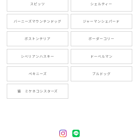
スピッツ
シェルティー
とても可愛かったです。６月にももが（17歳）で亡くな
バーニーズマウンテンドッグ
ジャーマンシェパード
りまして、元気な時の顔がそっくりだったので、注文し
ました。ありがとうございました。
ボストンテリア
ボーダーコリー
【 ”ロイヤル”シリーズ 犬種選べる キャニスター 】保存容器 プレゼント ギフト 犬 ペット うちの子 犬グッズ
シベリアンハスキー
ドーベルマン
2024/05/22
ペキニーズ
ブルドッグ
【 ヒーロー ペキニーズ 】 マグカップ 犬 ペット うちの子 犬グッズ ギフト プレゼント 母の日
猫 ミケネコシスターズ
2024/05/04
【 自然に囲まれた ペキニーズ 】 マグカップ 犬 ペット うちの子 犬グッズ ギフト プレゼント 母の日
2024/05/04