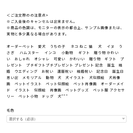
＜ご注文際のの注意点>
※ご入金後のキャンセルは出来ません。
※商品の色調は、モニターの表示の都合上、サンプル画像または、
実物と多少異なる場合があります。
オーダーペット 愛犬 うちの子 ネコ ねこ 猫 犬 イヌ う
さぎ ハムスター インコ 小動物 ギフト 贈り物 かわい
い おしゃれ オシャレ 可愛い かわいい 贈り物 ギフト プ
レゼント プチギフトプチプレゼント プレゼント 記念 誕生 結
婚 ウエディング お祝い 還暦祝い 結婚祝い 記念日 誕生日
思い出 メモリアル 動物 犬 犬イラスト 犬似顔絵 犬肖像
画 ペットイラスト ペット似顔絵 ペット肖像画 オーダーメイ
ド イラスト 似顔絵 肖像画 ペットグッズ ペット服 アクセサ
リー ペット小物 ドッグ 犬"""
毛色