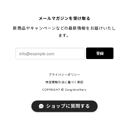
【 キュンです ペキニーズ 】 マグカップ 犬 ペット うちの子 犬グッズ ギフト プレゼント 母の日
メールマガジンを受け取る
2024/05/04
新商品やキャンペーンなどの最新情報をお届けいたし
ます。
【 柴犬 毛色3色】マグカップ お家用 プレゼント コーギーブラザーズ 犬 うちの子
登録
2024/02/10
連休明けに発送と言われていたのに、その前に到着しま
プライバシーポリシー
した！とても早い対応でありがとうございました。 プ
レゼント用だったけど自分用にも買いたいと思います。
特定商取引法に基づく表記
ありがとうございました！！！
COPYRIGHT © Corgibrothers
ショップに質問する
【 ポメラニアン 2023新デザイン！】 マグカップ お家用 プレゼント 犬 うちの子 犬グッズ ギフト
2023/11/18