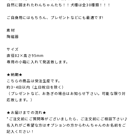
自然に囲まれたわんちゃんたち！！犬種は全30種類！！！
ご自身用にはもちろん、プレゼントなどにも最適です!
素材
陶磁器
サイズ
直径82×高さ95mm
専用の小箱に入れて発送致します。
★納期★
こちらの商品は受注生産です。
約3~4日以内（土日祝日を除く）
（プレゼントなど、お急ぎの場合はお知らせ下さい。可能な限り対
応致します。）
★お届けまでの流れ★
*ご注文前にご質問等がございましたら、ご注文前にご相談下さい♪
名入れがご希望な方はオプションの方からわんちゃんのお名前をご
記入ください！