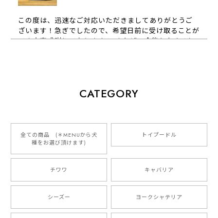
この度は、迅速なご対応いただきましてありがとうご
ざいます！急ぎでしたので、希望日前に受け取ることが
でき大変感謝しております！ またぜひ今後ともよろし
くお願いします
【 犬種選べる パステルカラー 名入り 迷子札 ドッグタグ 】水彩画風イラスト 毛色60種類以上 ペット 犬 プレゼント
CATEGORY
2026/01/16
とっても可愛くて、わんちゃんの名前や電話番号も分か
りやすくて最高です！ ありがとうございました❁⃘*.ﾟ
全ての商品 (＊MENUから犬
トイプードル
種をお選び頂けます)
ご縁がありましたら、またよろしくお願いいたします。
チワワ
キャバリア
【 自然に囲まれた ダックスフンド 】 キャニスター 保存容器 お家用 プレゼント 犬 ペット うちの子 犬グッズ
2025/05/13
シーズー
ヨークシャテリア