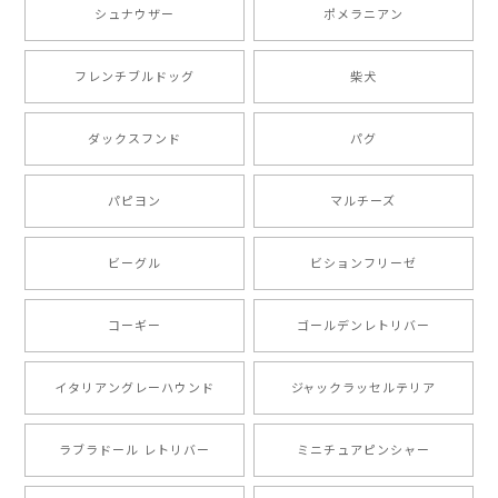
シュナウザー
ポメラニアン
【 ボーダーコリー 水彩画風 毛色4色 】 手帳 スマホケース 犬 うちの子 iPhone & Android
2025/05/09
フレンチブルドッグ
柴犬
もう叫ぶほど可愛くて最高です。 届いた袋まで可愛か
ダックスフンド
パグ
ったです。 ご連絡が取りづらい点だけ少し不安になり
ましたが、商品の素敵さでチャラです。 本当に可愛
い。ありがとうございます。
パピヨン
マルチーズ
ビーグル
ビションフリーゼ
【 キュンです ボーダーコリー 】 手帳 スマホケース 犬 うちの子 プレゼント ペット Android対応
2024/10/28
コーギー
ゴールデンレトリバー
注文受領連絡が無かったのでハラハラしましたが… 可
愛い商品が届きました！大満足です♪
イタリアングレーハウンド
ジャックラッセルテリア
ラブラドール レトリバー
ミニチュアピンシャー
【 自然に囲まれた ポメラニアン 】マグカップ 犬 ペット うちの子 犬グッズ ギフト プレゼント 母の日
2024/07/09