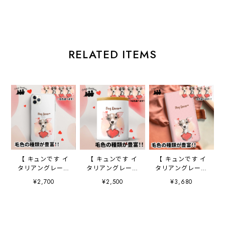
RELATED ITEMS
【 キュンです イ
【 キュンです イ
【 キュンです イ
タリアングレーハ
タリアングレーハ
タリアングレーハ
ウンド 】 スマホ
ウンド 】 キャニ
ウンド 】 手帳 ス
¥2,700
¥2,500
¥3,680
ケース クリアソ
スター 保存容
マホケース 犬
フトケース 犬
器 お家用 プレ
うちの子 プレゼ
犬グッズ プレゼ
ゼント 犬 ペッ
ント ペット
ント アンドロイ
ト うちの子 犬
Android対応
ド対応
グッズ