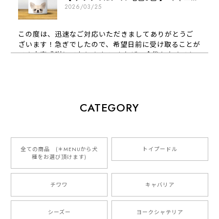
2026/03/25
この度は、迅速なご対応いただきましてありがとうご
ざいます！急ぎでしたので、希望日前に受け取ることが
でき大変感謝しております！ またぜひ今後ともよろし
くお願いします
【 犬種選べる パステルカラー 名入り 迷子札 ドッグタグ 】水彩画風イラスト 毛色60種類以上 ペット 犬 プレゼント
CATEGORY
2026/01/16
とっても可愛くて、わんちゃんの名前や電話番号も分か
りやすくて最高です！ ありがとうございました❁⃘*.ﾟ
全ての商品 (＊MENUから犬
トイプードル
種をお選び頂けます)
ご縁がありましたら、またよろしくお願いいたします。
チワワ
キャバリア
【 自然に囲まれた ダックスフンド 】 キャニスター 保存容器 お家用 プレゼント 犬 ペット うちの子 犬グッズ
2025/05/13
シーズー
ヨークシャテリア