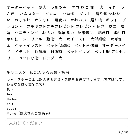
オーダーペット 愛犬 うちの子 ネコ ねこ 猫 犬 イヌ う
さぎ ハムスター インコ 小動物 ギフト 贈り物 かわい
い おしゃれ オシャレ 可愛い かわいい 贈り物 ギフト プ
レゼント プチギフトプチプレゼント プレゼント 記念 誕生 結
婚 ウエディング お祝い 還暦祝い 結婚祝い 記念日 誕生日
思い出 メモリアル 動物 犬 犬イラスト 犬似顔絵 犬肖像
画 ペットイラスト ペット似顔絵 ペット肖像画 オーダーメイ
ド イラスト 似顔絵 肖像画 ペットグッズ ペット服 アクセサ
リー ペット小物 ドッグ 犬
キャニスターに記入する言葉・名前
キャニスターの上に記入する言葉・名前をお選び頂けます（英字は10字、
ひらがなは６文字まで）
例＊
Tea
Coffee
Salt
Sugar
Momo（お犬さんのお名前）
0
/
30