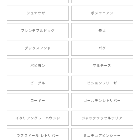
シュナウザー
ポメラニアン
【 ボーダーコリー 水彩画風 毛色4色 】 手帳 スマホケース 犬 うちの子 iPhone & Android
2025/05/09
フレンチブルドッグ
柴犬
もう叫ぶほど可愛くて最高です。 届いた袋まで可愛か
ダックスフンド
パグ
ったです。 ご連絡が取りづらい点だけ少し不安になり
ましたが、商品の素敵さでチャラです。 本当に可愛
い。ありがとうございます。
パピヨン
マルチーズ
ビーグル
ビションフリーゼ
【 キュンです ボーダーコリー 】 手帳 スマホケース 犬 うちの子 プレゼント ペット Android対応
2024/10/28
コーギー
ゴールデンレトリバー
注文受領連絡が無かったのでハラハラしましたが… 可
愛い商品が届きました！大満足です♪
イタリアングレーハウンド
ジャックラッセルテリア
ラブラドール レトリバー
ミニチュアピンシャー