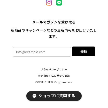
【 キュンです ペキニーズ 】 マグカップ 犬 ペット うちの子 犬グッズ ギフト プレゼント 母の日
メールマガジンを受け取る
2024/05/04
新商品やキャンペーンなどの最新情報をお届けいたし
ます。
【 柴犬 毛色3色】マグカップ お家用 プレゼント コーギーブラザーズ 犬 うちの子
登録
2024/02/10
連休明けに発送と言われていたのに、その前に到着しま
プライバシーポリシー
した！とても早い対応でありがとうございました。 プ
レゼント用だったけど自分用にも買いたいと思います。
特定商取引法に基づく表記
ありがとうございました！！！
COPYRIGHT © Corgibrothers
ショップに質問する
【 ポメラニアン 2023新デザイン！】 マグカップ お家用 プレゼント 犬 うちの子 犬グッズ ギフト
2023/11/18