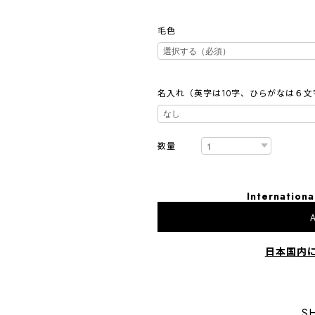
毛色
名入れ（英字は10字、ひらがなは６文
数量
Internationa
A
日本国内
S