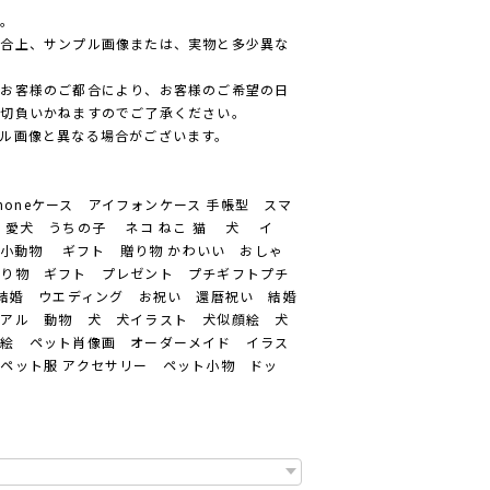
ん。
都合上、サンプル画像または、実物と多少異な
、お客様のご都合により、お客様のご希望の日
一切負いかねますのでご了承ください。
ル画像と異なる場合がございます。
honeケース アイフォンケース 手帳型 スマ
 愛犬 うちの子 ネコ ねこ 猫 犬 イ
小動物 ギフト 贈り物 かわいい おしゃ
贈り物 ギフト プレゼント プチギフトプチ
 結婚 ウエディング お祝い 還暦祝い 結婚
リアル 動物 犬 犬イラスト 犬似顔絵 犬
顔絵 ペット肖像画 オーダーメイド イラス
ペット服 アクセサリー ペット小物 ドッ