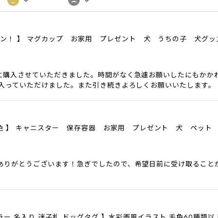
ザイン！ 】 マグカップ お家用 プレゼント 犬 うちの子 犬グ
に購入させていただきました。時間がなく急遽お願いしたにもかか
に入っていただけました。また引き続きよろしくお願いいたします。
色6色 】 キャニスター 保存容器 お家用 プレゼント 犬 ペット
ありがとうございます！急ぎでしたので、希望日前に受け取ること
ラー 名入り 迷子札 ドッグタグ 】水彩画風イラスト 毛色60種類