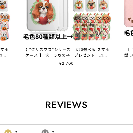
スマホ
【 ”クリスマス”シリーズ 犬種選べる スマホ
【
母の
ケース 】 犬 うちの子 プレゼント 母の
型 
日 Android対応
¥2,700
REVIEWS
0
0