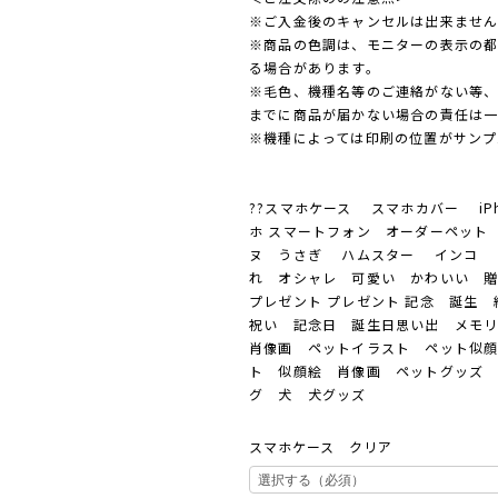
※ご入金後のキャンセルは出来ませ
※商品の色調は、モニターの表示の
る場合があります。
※毛色、機種名等のご連絡がない等
までに商品が届かない場合の責任は
※機種によっては印刷の位置がサンプ
??スマホケース スマホカバー iP
ホ スマートフォン オーダーペット
ヌ うさぎ ハムスター インコ 
れ オシャレ 可愛い かわいい 
プレゼント プレゼント 記念 誕生
祝い 記念日 誕生日思い出 メモ
肖像画 ペットイラスト ペット似
ト 似顔絵 肖像画 ペットグッズ 
グ 犬 犬グッズ
スマホケース クリア