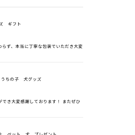
ッズ ギフト
わらず、本当に丁寧な包装でいただき大変
 うちの子 犬グッズ
ができ大変感謝しております！ またぜひ
以上 ペット 犬 プレゼント