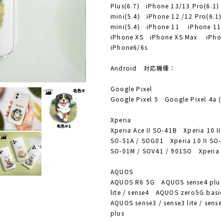
Plus(6.7) iPhone 13/13 Pro(6.1
mini(5.4) iPhone 12 /12 Pro(6.
mini(5.4) iPhone 11 iPhone 1
iPhone XS iPhone XS Max iPh
iPhone6/6s
Android 対応機種：
Google Pixel
Google Pixel 5 Google Pixel 4a 
Xperia
Xperia Ace II SO-41B Xperia 10 II
SO-51A / SOG01 Xperia 10 II SO-
SO-01M / SOV41 / 901SO Xperia
AQUOS
AQUOS R6 5G AQUOS sense4 plus
lite / sense4 AQUOS zero5G ba
AQUOS sense3 / sense3 lite / se
plus