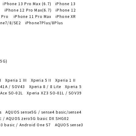
) iPhone 13 Pro Max (6.7) iPhone 13
1) iPhone 12 Pro Max(6.7) iPhone 12
1 Pro iPhone 11 Pro Max iPhone XR
one7/8/SE2 iPhone7Plus/8Plus
(5G)
I Xperia 1 III Xperia 5 II Xperia 1 II
41A / SOV43 Xperia 8 / 8 Lite Xperia 5
 Ace SO-02L Xperia XZ3 SO-01L / SOV39
 AQUOS sense5G / sense4 basic/sense4
sic / AQUOS zero5G basic DX SHG02
nse3 basic / Android One S7 AQUOS sense3