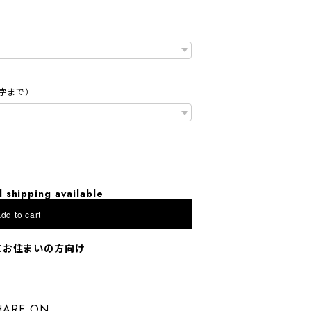
字まで）
l shipping available
dd to cart
にお住まいの方向け
HARE ON