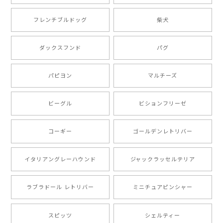
【 ボーダーコリー 水彩画風 毛色4色 】 手帳 スマホケース 犬 うちの子 iPhone & Android
2025/05/09
フレンチブルドッグ
柴犬
もう叫ぶほど可愛くて最高です。 届いた袋まで可愛か
ダックスフンド
パグ
ったです。 ご連絡が取りづらい点だけ少し不安になり
ましたが、商品の素敵さでチャラです。 本当に可愛
い。ありがとうございます。
パピヨン
マルチーズ
ビーグル
ビションフリーゼ
【 キュンです ボーダーコリー 】 手帳 スマホケース 犬 うちの子 プレゼント ペット Android対応
2024/10/28
コーギー
ゴールデンレトリバー
注文受領連絡が無かったのでハラハラしましたが… 可
愛い商品が届きました！大満足です♪
イタリアングレーハウンド
ジャックラッセルテリア
ラブラドール レトリバー
ミニチュアピンシャー
【 自然に囲まれた ポメラニアン 】マグカップ 犬 ペット うちの子 犬グッズ ギフト プレゼント 母の日
2024/07/09
スピッツ
シェルティー