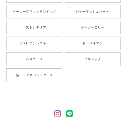
とても可愛かったです。６月にももが（17歳）で亡くな
バーニーズマウンテンドッグ
ジャーマンシェパード
りまして、元気な時の顔がそっくりだったので、注文し
ました。ありがとうございました。
ボストンテリア
ボーダーコリー
【 ”ロイヤル”シリーズ 犬種選べる キャニスター 】保存容器 プレゼント ギフト 犬 ペット うちの子 犬グッズ
シベリアンハスキー
ドーベルマン
2024/05/22
ペキニーズ
ブルドッグ
【 ヒーロー ペキニーズ 】 マグカップ 犬 ペット うちの子 犬グッズ ギフト プレゼント 母の日
猫 ミケネコシスターズ
2024/05/04
【 自然に囲まれた ペキニーズ 】 マグカップ 犬 ペット うちの子 犬グッズ ギフト プレゼント 母の日
2024/05/04