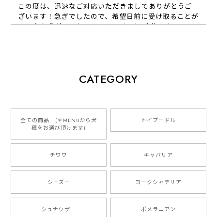
この度は、迅速なご対応いただきましてありがとうご
ざいます！急ぎでしたので、希望日前に受け取ることが
でき大変感謝しております！ またぜひ今後ともよろし
くお願いします
【 犬種選べる パステルカラー 名入り 迷子札 ドッグタグ 】水彩画風イラスト 毛色60種類以上 ペット 犬 プレゼント
CATEGORY
2026/01/16
とっても可愛くて、わんちゃんの名前や電話番号も分か
りやすくて最高です！ ありがとうございました❁⃘*.ﾟ
全ての商品 (＊MENUから犬
トイプードル
種をお選び頂けます)
ご縁がありましたら、またよろしくお願いいたします。
チワワ
キャバリア
【 自然に囲まれた ダックスフンド 】 キャニスター 保存容器 お家用 プレゼント 犬 ペット うちの子 犬グッズ
2025/05/13
シーズー
ヨークシャテリア
シュナウザー
ポメラニアン