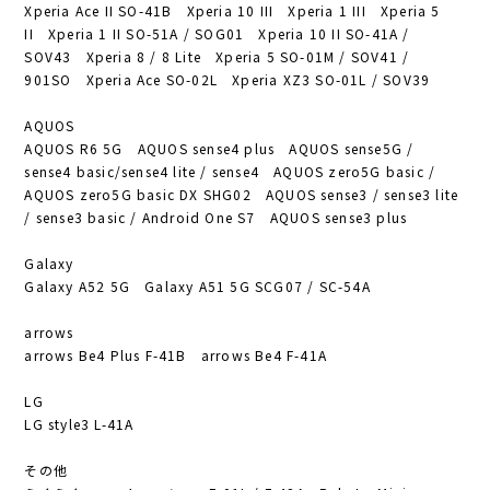
Xperia Ace II SO-41B Xperia 10 III Xperia 1 III Xperia 5
II Xperia 1 II SO-51A / SOG01 Xperia 10 II SO-41A /
SOV43 Xperia 8 / 8 Lite Xperia 5 SO-01M / SOV41 /
901SO Xperia Ace SO-02L Xperia XZ3 SO-01L / SOV39
AQUOS
AQUOS R6 5G AQUOS sense4 plus AQUOS sense5G /
sense4 basic/sense4 lite / sense4 AQUOS zero5G basic /
AQUOS zero5G basic DX SHG02 AQUOS sense3 / sense3 lite
/ sense3 basic / Android One S7 AQUOS sense3 plus
Galaxy
Galaxy A52 5G Galaxy A51 5G SCG07 / SC-54A
arrows
arrows Be4 Plus F-41B arrows Be4 F-41A
LG
LG style3 L-41A
その他