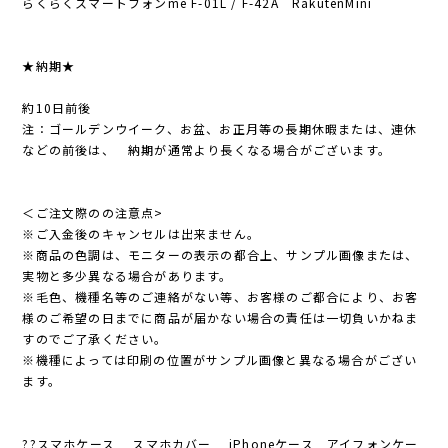
らくらくスマートフォンme F-01L / F-42A RakutenMini
★納期★
約10日前後
注：ゴールデンウイーク、お盆、お正月等の長期休暇または、連休
などの前後は、 納期が通常より長くなる場合がございます。
＜ご注文際のの注意点>
※ご入金後のキャンセルは出来ません。
※商品の色調は、モニターの表示の都合上、サンプル画像または、
実物と多少異なる場合があります。
※毛色、機種名等のご連絡がない等、お客様のご都合により、お客
様のご希望の日までに商品が届かない場合の責任は一切負いかねま
すのでご了承ください。
※機種によっては印刷の位置がサンプル画像と異なる場合がござい
ます。
??スマホケース スマホカバー iPhoneケース アイフォンケー