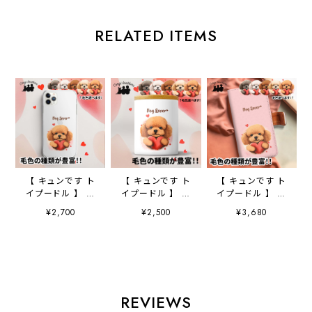
RELATED ITEMS
【 キュンです ト
【 キュンです ト
【 キュンです ト
イプードル 】 ス
イプードル 】 キ
イプードル 】 手
マホケース クリ
ャニスター 保存
帳 スマホケース
¥2,700
¥2,500
¥3,680
アソフトケース
容器 お家用 プ
犬 うちの子 プ
犬 犬グッズ プ
レゼント 犬 ペ
レゼント ペッ
レゼント アンド
ット うちの子
ト Android対応
ロイド対応
犬グッズ
REVIEWS