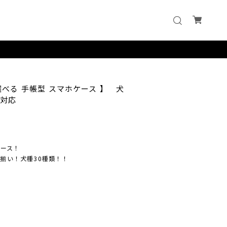
選べる 手帳型 スマホケース 】 犬
d対応
ケース！
揃い！犬種30種類！！