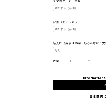
スマホケース 手帳
背景パステルカラー
名入れ（英字は10字、ひらがなは６文
数量
Internationa
A
日本国内