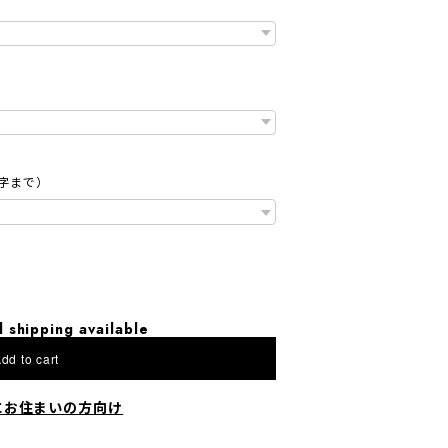
字まで）
l shipping available
dd to cart
にお住まいの方向け