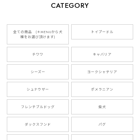
【 犬種選べる パステルカラー 名入り 迷子札 ドッグタグ 】水彩画風イラスト 毛色60種類以上 ペット 犬 プレゼント
CATEGORY
2026/01/16
とっても可愛くて、わんちゃんの名前や電話番号も分か
りやすくて最高です！ ありがとうございました❁⃘*.ﾟ
全ての商品 (＊MENUから犬
トイプードル
種をお選び頂けます)
ご縁がありましたら、またよろしくお願いいたします。
チワワ
キャバリア
【 自然に囲まれた ダックスフンド 】 キャニスター 保存容器 お家用 プレゼント 犬 ペット うちの子 犬グッズ
2025/05/13
シーズー
ヨークシャテリア
シュナウザー
ポメラニアン
【 ボーダーコリー 水彩画風 毛色4色 】 手帳 スマホケース 犬 うちの子 iPhone & Android
2025/05/09
フレンチブルドッグ
柴犬
もう叫ぶほど可愛くて最高です。 届いた袋まで可愛か
ダックスフンド
パグ
ったです。 ご連絡が取りづらい点だけ少し不安になり
ましたが、商品の素敵さでチャラです。 本当に可愛