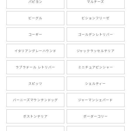
い。ありがとうございます。
パピヨン
マルチーズ
ビーグル
ビションフリーゼ
【 キュンです ボーダーコリー 】 手帳 スマホケース 犬 うちの子 プレゼント ペット Android対応
2024/10/28
コーギー
ゴールデンレトリバー
注文受領連絡が無かったのでハラハラしましたが… 可
愛い商品が届きました！大満足です♪
イタリアングレーハウンド
ジャックラッセルテリア
ラブラドール レトリバー
ミニチュアピンシャー
【 自然に囲まれた ポメラニアン 】マグカップ 犬 ペット うちの子 犬グッズ ギフト プレゼント 母の日
2024/07/09
スピッツ
シェルティー
とても可愛かったです。６月にももが（17歳）で亡くな
バーニーズマウンテンドッグ
ジャーマンシェパード
りまして、元気な時の顔がそっくりだったので、注文し
ました。ありがとうございました。
ボストンテリア
ボーダーコリー
【 ”ロイヤル”シリーズ 犬種選べる キャニスター 】保存容器 プレゼント ギフト 犬 ペット うちの子 犬グッズ