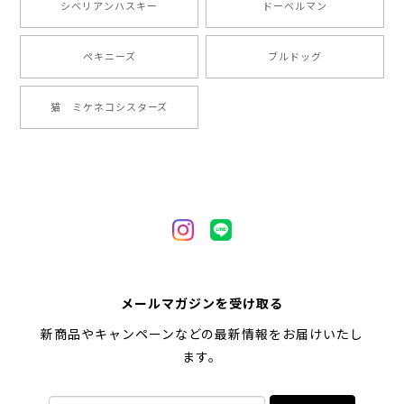
シベリアンハスキー
ドーベルマン
2024/05/22
ペキニーズ
ブルドッグ
【 ヒーロー ペキニーズ 】 マグカップ 犬 ペット うちの子 犬グッズ ギフト プレゼント 母の日
猫 ミケネコシスターズ
2024/05/04
【 自然に囲まれた ペキニーズ 】 マグカップ 犬 ペット うちの子 犬グッズ ギフト プレゼント 母の日
2024/05/04
【 キュンです ペキニーズ 】 マグカップ 犬 ペット うちの子 犬グッズ ギフト プレゼント 母の日
メールマガジンを受け取る
2024/05/04
新商品やキャンペーンなどの最新情報をお届けいたし
ます。
【 柴犬 毛色3色】マグカップ お家用 プレゼント コーギーブラザーズ 犬 うちの子