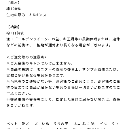
【素材】
綿100%
生地の厚み：5.6オンス
【納期】
約3日前後
注：ゴールデンウイーク、お盆、お正月等の長期休暇または、連休
などの前後は、 納期が通常より長くなる場合がございます。
＜ご注文際のの注意点>
※ご入金後のキャンセルは出来ません。
※商品の色調は、モニターの表示の都合上、サンプル画像または、
実物と多少異なる場合があります。
※毛色等のご連絡がない等、お客様のご都合により、お客様のご希
望の日までに商品が届かない場合の責任は一切負いかねますのでご
了承ください。
※交通事情や天候等により、指定した日時に届かない場合は、責任
を負いかねます。
ペット 愛犬 犬 いぬ うちの子 ネコ ねこ 猫 イヌ うさ