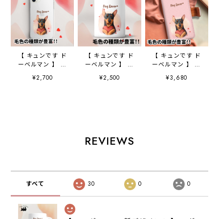
【 キュンです ド
【 キュンです ド
【 キュンです ド
ーベルマン 】 ス
ーベルマン 】 キ
ーベルマン 】 手
マホケース クリ
ャニスター 保存
帳 スマホケース
¥2,700
¥2,500
¥3,680
アソフトケース
容器 お家用 プ
犬 うちの子 プ
犬 犬グッズ プ
レゼント 犬 ペ
レゼント ペッ
レゼント アンド
ット うちの子
ト Android対応
ロイド対応
犬グッズ
REVIEWS
すべて
30
0
0