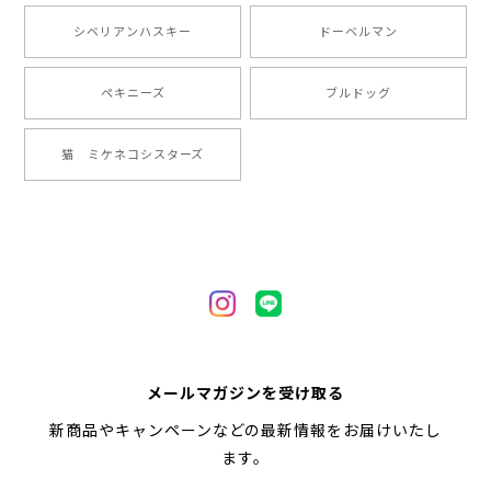
【 ”ロイヤル”シリーズ 犬種選べる キャニスター 】保存容器 プレゼント ギフト 犬 ペット うちの子 犬グッズ
シベリアンハスキー
ドーベルマン
2024/05/22
ペキニーズ
ブルドッグ
【 ヒーロー ペキニーズ 】 マグカップ 犬 ペット うちの子 犬グッズ ギフト プレゼント 母の日
猫 ミケネコシスターズ
2024/05/04
【 自然に囲まれた ペキニーズ 】 マグカップ 犬 ペット うちの子 犬グッズ ギフト プレゼント 母の日
2024/05/04
【 キュンです ペキニーズ 】 マグカップ 犬 ペット うちの子 犬グッズ ギフト プレゼント 母の日
メールマガジンを受け取る
2024/05/04
新商品やキャンペーンなどの最新情報をお届けいたし
ます。