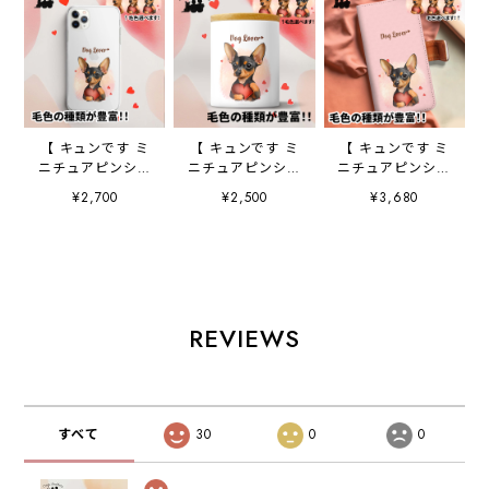
【 キュンです ミ
【 キュンです ミ
【 キュンです ミ
ニチュアピンシャ
ニチュアピンシャ
ニチュアピンシャ
ー 】 スマホケー
ー 】 キャニスタ
ー 】 手帳 スマホ
¥2,700
¥2,500
¥3,680
ス クリアソフト
ー 保存容器 お
ケース 犬 うち
ケース 犬 犬グ
家用 プレゼン
の子 プレゼン
ッズ プレゼン
ト 犬 ペット
ト ペット
ト アンドロイド
うちの子 犬グッ
Android対応
対応
ズ
REVIEWS
すべて
30
0
0