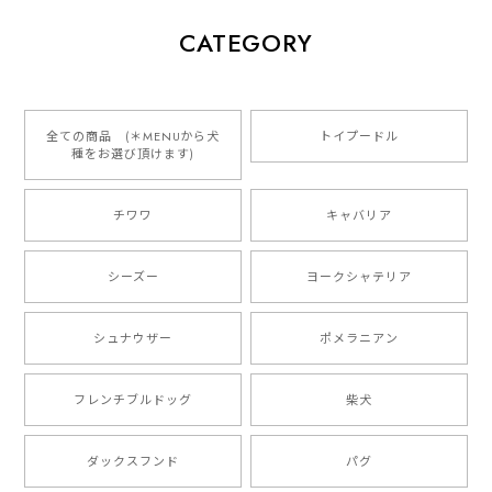
【 犬種選べる パステルカラー 名入り 迷子札 ドッグタグ 】水彩画風イラスト 毛色60種類以上 ペット 犬 プレゼント
CATEGORY
2026/01/16
とっても可愛くて、わんちゃんの名前や電話番号も分か
りやすくて最高です！ ありがとうございました❁⃘*.ﾟ
全ての商品 (＊MENUから犬
トイプードル
種をお選び頂けます)
ご縁がありましたら、またよろしくお願いいたします。
チワワ
キャバリア
【 自然に囲まれた ダックスフンド 】 キャニスター 保存容器 お家用 プレゼント 犬 ペット うちの子 犬グッズ
2025/05/13
シーズー
ヨークシャテリア
シュナウザー
ポメラニアン
【 ボーダーコリー 水彩画風 毛色4色 】 手帳 スマホケース 犬 うちの子 iPhone & Android
2025/05/09
フレンチブルドッグ
柴犬
もう叫ぶほど可愛くて最高です。 届いた袋まで可愛か
ダックスフンド
パグ
ったです。 ご連絡が取りづらい点だけ少し不安になり