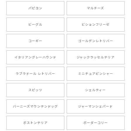
ましたが、商品の素敵さでチャラです。 本当に可愛
い。ありがとうございます。
パピヨン
マルチーズ
ビーグル
ビションフリーゼ
【 キュンです ボーダーコリー 】 手帳 スマホケース 犬 うちの子 プレゼント ペット Android対応
2024/10/28
コーギー
ゴールデンレトリバー
注文受領連絡が無かったのでハラハラしましたが… 可
愛い商品が届きました！大満足です♪
イタリアングレーハウンド
ジャックラッセルテリア
ラブラドール レトリバー
ミニチュアピンシャー
【 自然に囲まれた ポメラニアン 】マグカップ 犬 ペット うちの子 犬グッズ ギフト プレゼント 母の日
2024/07/09
スピッツ
シェルティー
とても可愛かったです。６月にももが（17歳）で亡くな
バーニーズマウンテンドッグ
ジャーマンシェパード
りまして、元気な時の顔がそっくりだったので、注文し
ました。ありがとうございました。
ボストンテリア
ボーダーコリー